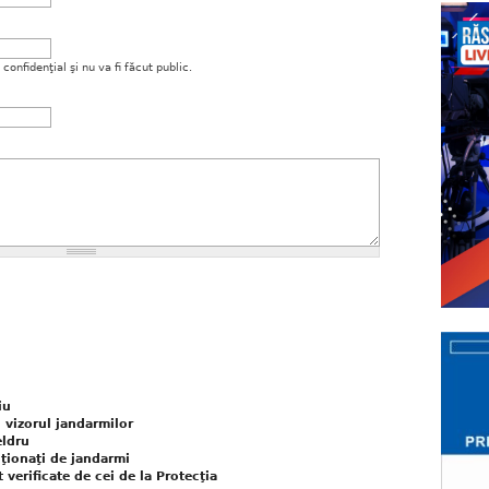
onfidenţial şi nu va fi făcut public.
iu
n vizorul jandarmilor
eldru
ţionaţi de jandarmi
 verificate de cei de la Protecţia