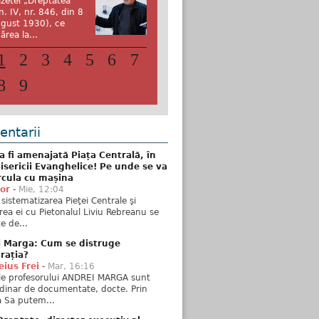
zetei „Dreptatea”
n. IV, nr. 846, din 8
gust 1930), ce
ărea la...
1
2
3
4
5
6
7
8
9
ntarii
 fi amenajată Piața Centrală, în
isericii Evanghelice! Pe unde se va
rcula cu mașina
tor
-
Mie, 12:04
sistematizarea Pieţei Centrale şi
rea ei cu Pietonalul Liviu Rebreanu se
e de...
i Marga: Cum se distruge
rația?
ius Frei
-
Mar, 16:16
ele profesorului ANDREI MARGA sunt
dinar de documentate, docte. Prin
 Sa putem...