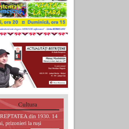
Cultura
REPTATEA din 1930. 14
i, prizonieri la ruși