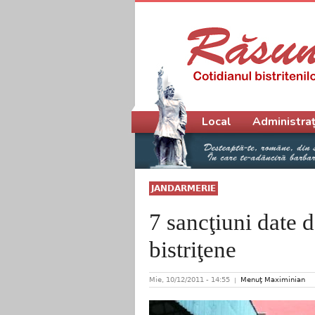
Meniu principal
Local
Administraț
JANDARMERIE
7 sancţiuni date d
bistriţene
Mie, 10/12/2011 - 14:55
Menuţ Maximinian