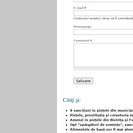
E-mail
*
Conţinutul acestui câmp va fi considerat c
Homepage
Comment
*
Citiţi şi:
8 sancţiuni în pieţele din municip
Pieţele, prostituţia şi cerşetoria î
Amenzi în pieţele din Bistriţa şi F
Opt “spărgători de seminţe”, sanc
Alimentele de bază vor fi mai atent