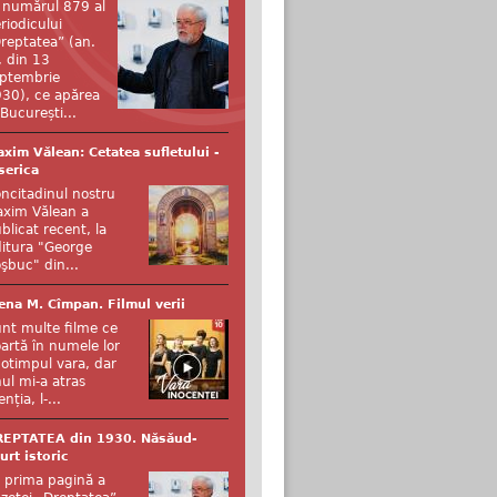
 numărul 879 al
riodicului
reptatea” (an.
, din 13
ptembrie
30), ce apărea
 București...
xim Vălean: Cetatea sufletului -
serica
ncitadinul nostru
xim Vălean a
blicat recent, la
itura "George
şbuc" din...
ena M. Cîmpan. Filmul verii
nt multe filme ce
artă în numele lor
otimpul vara, dar
ul mi-a atras
enția, l-...
REPTATEA din 1930. Năsăud-
urt istoric
 prima pagină a