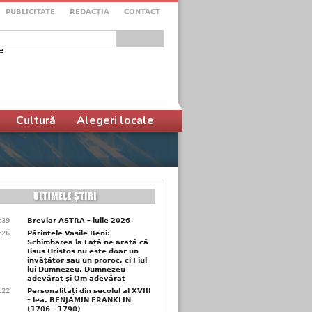
PUBLICITATE
REDACŢIA
CONTACT
e
ular de căutare
Cultură
Alegeri locale
6:39
Breviar ASTRA – iulie 2026
6:26
Părintele Vasile Beni:
Schimbarea la Față ne arată că
Iisus Hristos nu este doar un
învățător sau un proroc, ci Fiul
lui Dumnezeu, Dumnezeu
adevărat și Om adevărat
6:22
Personalități din secolul al XVIII
– lea. BENJAMIN FRANKLIN
(1706 – 1790)