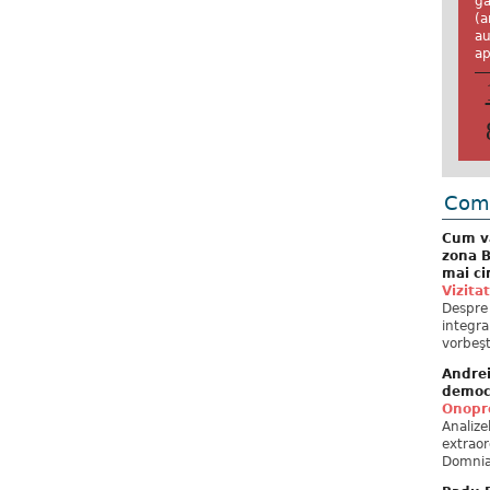
ga
(a
au
ap
Come
Cum va
zona B
mai ci
Vizita
Despre 
integra
vorbeşt
Andre
democ
Onopre
Analiz
extraor
Domnia