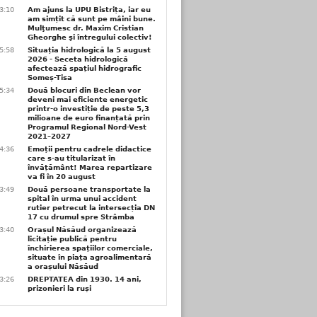
3:10
Am ajuns la UPU Bistrița, iar eu
am simțit că sunt pe mâini bune.
Mulţumesc dr. Maxim Cristian
Gheorghe şi întregului colectiv!
5:58
Situația hidrologică la 5 august
2026 - Seceta hidrologică
afectează spațiul hidrografic
Someș-Tisa
5:34
Două blocuri din Beclean vor
deveni mai eficiente energetic
printr-o investiție de peste 5,3
milioane de euro finanțată prin
Programul Regional Nord-Vest
2021–2027
4:36
Emoții pentru cadrele didactice
care s-au titularizat în
învățământ! Marea repartizare
va fi în 20 august
3:49
Două persoane transportate la
spital în urma unui accident
rutier petrecut la intersecția DN
17 cu drumul spre Strâmba
3:40
Orașul Năsăud organizează
licitație publică pentru
închirierea spațiilor comerciale,
situate în piața agroalimentară
a orașului Năsăud
3:26
DREPTATEA din 1930. 14 ani,
prizonieri la ruși