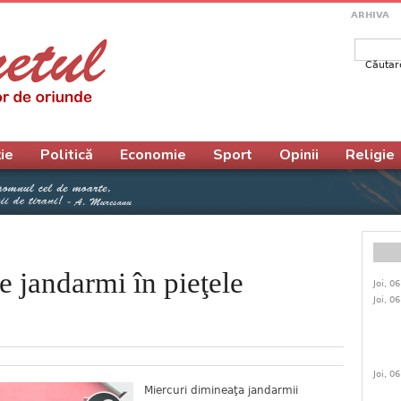
ARHIVA
Căutar
Form
ie
Politică
Economie
Sport
Opinii
Religie
e jandarmi în pieţele
Joi, 0
Joi, 0
Joi, 0
Miercuri dimineaţa jandarmii