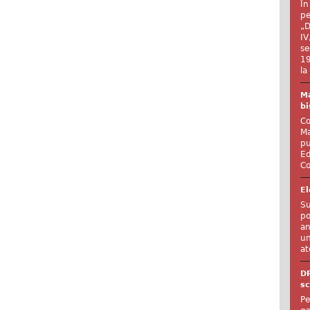
În
pe
„D
IV
se
19
la
Ma
bi
Co
Ma
pu
Ed
Co
El
Su
po
an
un
at
D
sc
Pe