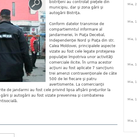
bistriţeni au controlat pieţele din
Mie, 2
municipiu, dar şi zona gării şi
autogării Bistriţa.
Mie, 1
Conform datelor transmise de
compartiemntul informare al
jandarmeriei, în Piaţa Decebal,
Mie, 1
Independenţei Nord şi Piaţa din str.
Calea Moldovei, principalele aspecte
vizate au fost cele legate protejarea
populaţiei împotriva unor activităţi
comerciale ilicite. În urma acestor
Mie, 1
acţiuni au fost aplicate 7 sancţiuni:
trei amenzi contravenţionale de câte
500 de lei fiecare şi patru
Mie, 1
avertismente. La comercianţii
ite de jandarmi au fost cele privind lipsa afişării preţurilor la
gării şi autogării au fost vizate prevenirea şi combaterea
Mie, 1
ntisocială.
Mie, 1