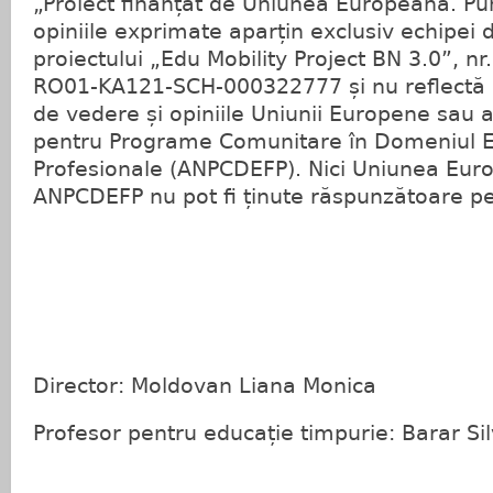
„Proiect finanțat de Uniunea Europeană. Pu
opiniile exprimate aparțin exclusiv echipei
proiectului „Edu Mobility Project BN 3.0”, nr
RO01-KA121-SCH-000322777 și nu reflectă 
de vedere și opiniile Uniunii Europene sau a
pentru Programe Comunitare în Domeniul Ed
Profesionale (ANPCDEFP). Nici Uniunea Euro
ANPCDEFP nu pot fi ținute răspunzătoare pe
Director: Moldovan Liana Monica
Profesor pentru educație timpurie: Barar S