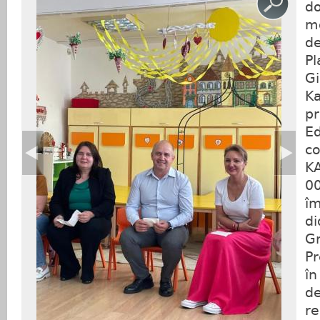
do
mo
de
Pl
Gi
Ka
pr
Ed
c
K
00
îm
di
Gr
Pr
în
d
re