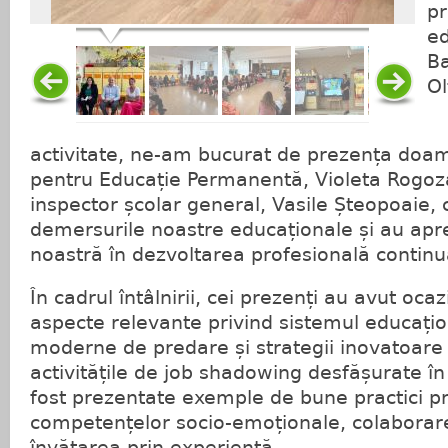
pr
ed
Ba
Ol
L
activitate, ne-am bucurat de prezența doam
pentru Educație Permanentă, Violeta Rogoz
inspector școlar general, Vasile Șteopoaie, 
demersurile noastre educaționale și au apr
noastră în dezvoltarea profesională continu
În cadrul întâlnirii, cei prezenți au avut oc
aspecte relevante privind sistemul educați
moderne de predare și strategii inovatoare
activitățile de job shadowing desfășurate în
fost prezentate exemple de bune practici pr
competențelor socio-emoționale, colaborare
învățarea prin experiență.