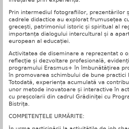
Prin intermediul fotografiilor, prezentărilor ș
cadrele didactice au explorat frumusețea cultu
grecești, patrimoniul istoric și spiritual al r
importanța dialogului intercultural și a apar
european al educației.
Activitatea de diseminare a reprezentat o o
reflecție și dezvoltare profesională, evidenți
programului Erasmus+ în îmbunătățirea pro
în promovarea schimbului de bune practici 
Totodată, experiența acumulată va contrib
unor metode inovatoare și interactive în act
cu preșcolarii din cadrul Grădiniței cu Progr
Bistrița.
COMPETENȚELE URMĂRITE:
În urma participării la activitățile de job sh