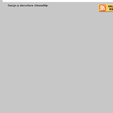
Design şi dezvoltare:
Linuxship