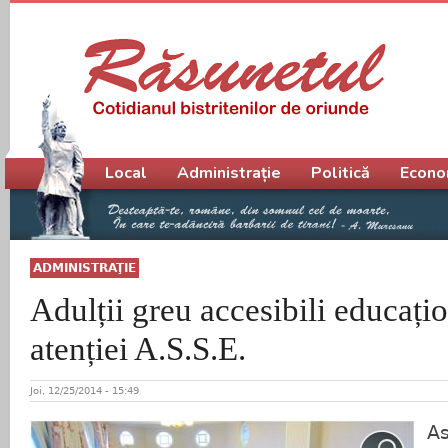
Meniu principal
Local
Administrație
Politică
Econo
ADMINISTRAŢIE
Adulții greu accesibili educațio
atenției A.S.S.E.
Joi, 12/25/2014 - 15:49
As