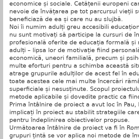
economice și sociale. Cetățenii europeni c
nevoie de învățarea pe tot parcursul vieții s
beneficiază de ea și care nu au slujbă.
Noi îi numim adulți greu accesibili educațio
nu sunt motivați să participe la cursuri de 
profesională oferite de educația formală și
adulți – lipsa lor de motivație fiind personal
economică, uneori familială, precum și psih
multe eforturi pentru a schimba această situ
atrage grupurile adulților de acest fel în edu
toate acestea cele mai multe încercări răm
superficiale și nesusținute. Scopul proiectul
metode aplicabile și dovedite practic ca fiin
Prima întâlnire de proiect a avut loc în Pau, 
implicați în proiect au stabilit strategiile c
pentru îndeplinirea obiectivelor propuse.
Următoarea întâlnire de proiect va fi în Ro
grupuri țintă se vor aplica noi metode de în