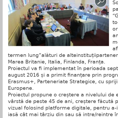
S
pa
“G
to
or
an
mo
af
termen lung”alături de alteinstituțiipartener
Marea Britanie, Italia, Finlanda, Franța.
Proiectul va fi implementat în perioada se
august 2016 și a primit finanțare prin pro
Erasmus+, Parteneriate Strategice, cu spriji
Europene.
Proiectul propune o creștere a nivelului de 
vârstă de peste 45 de ani, creștere făcută p
vizual folosind platforme digitale, pentru a-i
iasă cât mai târziu din sau să intre/reintre în