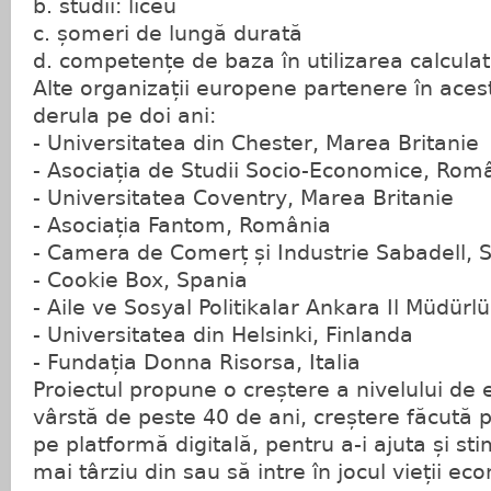
b. studii: liceu
c. șomeri de lungă durată
d. competențe de baza în utilizarea calculat
Alte organizații europene partenere în acest
derula pe doi ani:
- Universitatea din Chester, Marea Britanie
- Asociația de Studii Socio-Economice, Rom
- Universitatea Coventry, Marea Britanie
- Asociația Fantom, România
- Camera de Comerț și Industrie Sabadell, 
- Cookie Box, Spania
- Aile ve Sosyal Politikalar Ankara Il Müdürl
- Universitatea din Helsinki, Finlanda
- Fundația Donna Risorsa, Italia
Proiectul propune o creștere a nivelului de 
vârstă de peste 40 de ani, creștere făcută p
pe platformă digitală, pentru a-i ajuta și st
mai târziu din sau să intre în jocul vieții ec