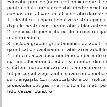
Educația prin joc (gamification = game + ed
pentru adultii greu accesibili (dpdv social, o
cunoasterii, al vârstei, al sănătăţii) doreşte 
1) identifice și operaționalizeze strategii pu
digitale pentru susţinerea abilităţilor antrep
2) crească disponibilitatea de a construi gam
mentori adulți,
3) includă grupuri greu tangibile de adulti, 
gamification captivante și abilitarea adulțilo
4) întocmească documentație pe bază de e
sprijini educatorii de adulți și mentori din 
Cetățenii europeni care au cea mai mare n
tot parcursul vieții sunt cei care nu benefic
sunt angajati. Cei interesaţi de a se implica î
proiectului pot gasi mai multe informaţii p
http://asse.rotind.ro