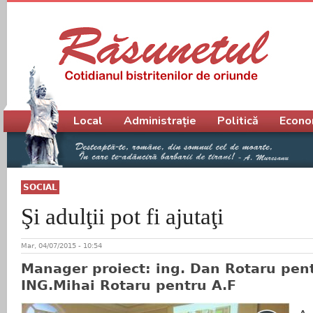
Meniu principal
Local
Administrație
Politică
Econo
SOCIAL
Şi adulţii pot fi ajutaţi
Mar, 04/07/2015 - 10:54
Manager proiect: ing. Dan Rotaru pen
ING.Mihai Rotaru pentru A.F