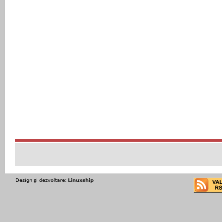
Design şi dezvoltare:
Linuxship