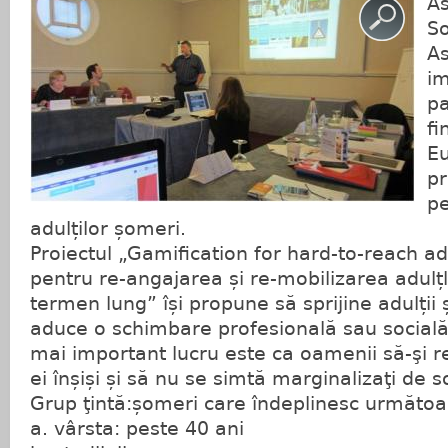
As
So
As
im
pa
fi
Eu
p
pe
adulților șomeri.
Proiectul „Gamification for hard-to-reach adu
pentru re-angajarea și re-mobilizarea adulțl
termen lung” își propune să sprijine adulții
aduce o schimbare profesională sau socială î
mai important lucru este ca oamenii să-şi r
ei înșiși și să nu se simtă marginalizaţi de s
Grup ţintă:șomeri care îndeplinesc următoar
a. vârsta: peste 40 ani