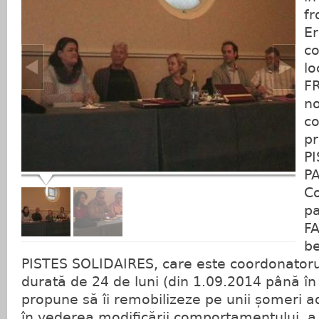
fr
E
co
lo
FR
no
co
pr
P
P
Co
pa
F
be
PISTES SOLIDAIRES, care este coordonatorul
durată de 24 de luni (din 1.09.2014 până în
propune să îi remobilizeze pe unii șomeri ad
în vederea modificării comportamentului, a d