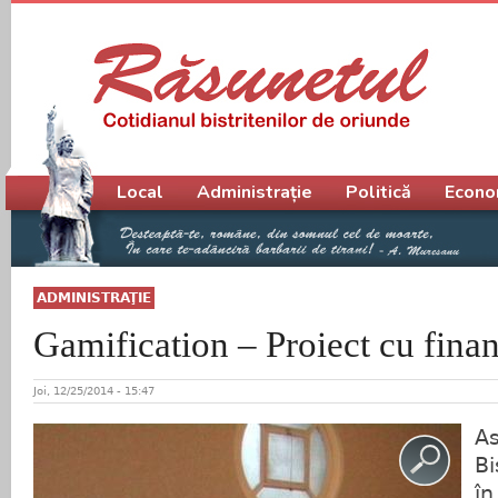
Meniu principal
Local
Administrație
Politică
Econo
ADMINISTRAŢIE
Gamification – Proiect cu fina
Joi, 12/25/2014 - 15:47
As
Bi
în