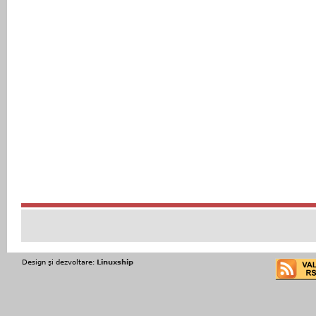
Design şi dezvoltare:
Linuxship