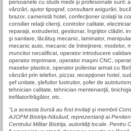
persoanele cu studii medii şi profesionale sunt: 
vânzări, ajutor tipograf, consultant asigurări, buc
brazor, cameristă hotel, confecţioner izolaţii la con
consilier relaţii clienţi, controlor calitate, electrici
reparaţii, extruderist, gestionar, îngrijitor clădiri, i
şi sanitare, lăcătuş mecanic, laminator, manipulant
mecanic auto, mecanic de întreţinere, modelor, m
muncitor necalificat, operator introducere validare
operator imprimare, operator maşini CNC, operato
maselor plastice, operator poliestar armat cu fibră
vânzări prin telefon, pizzar, recepţioner hotel, sudo
şef unitate, şlefuitor lustruitor, şofer de autoturi
tehnician calitate, tehnician mentenanţă, tinichigi
trefilator/trăgător, etc.
"La aceasta bursă au fost invitaţi şi membrii Consi
AJOFM Bistriţa-Năsăud, reprezentanţi ai Penitencia
Centrului Militar Bistriţa, autorităţi locale.
Pentru Ce