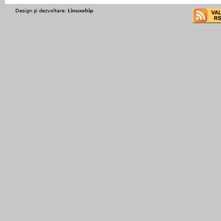
Design şi dezvoltare:
Linuxship