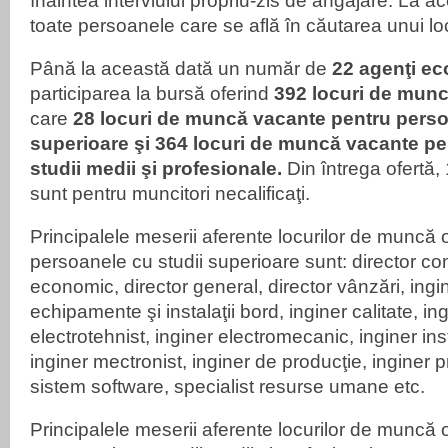
înaintea interviului propriu-zis de angajare. La a
toate persoanele care se află în căutarea unui 
Până la această dată un număr de
22 agenţi e
participarea la bursă oferind
392 locuri de munc
care
28 locuri de muncă vacante p
entru perso
superioare şi
364 locuri de muncă vacante p
e
studii medii şi profesionale.
Din întrega ofertă
sunt pentru muncitori necalificaţi.
Principalele meserii aferente locurilor de muncă o
persoanele cu studii superioare sunt: director com
economic, director general, director vânzări, ingi
echipamente şi instalaţii bord, inginer calitate, ing
electrotehnist, inginer electromecanic, inginer ins
inginer mectronist, inginer de producţie, inginer p
sistem software, specialist resurse umane etc.
Principalele meserii aferente locurilor de muncă o