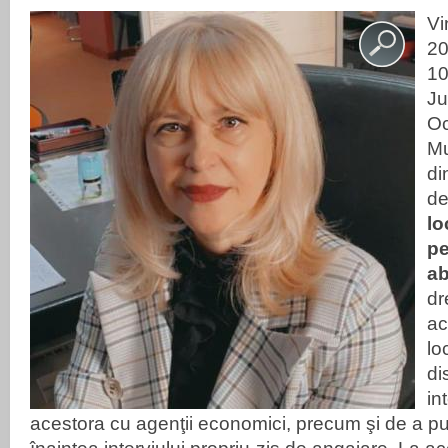
Vi
20
10
Ju
Oc
Mu
di
de
lo
pe
ab
dr
ac
lo
di
in
acestora cu agenţii economici, precum şi de a pur