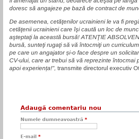
fi amenajat un stand, deoarece aceştia pe lângă 
doresc să angajeze pe bază de contract de muncă
De asemenea, cetăţenilor ucrainieni le va fi pregă
cetăţenii ucrainieni care îşi caută un loc de munc
aşteptaţi la această bursă!
ATENŢIE ABSOLVENŢI:
bursă, sunteţi rugaţi să vă întocmiţi un curriculum
pe care un angajator și-o face despre un solicitan
CV-ului, care ar trebui să vă reprezinte întocmai 
apoi experiența!",
transmite d
irectorul executiv
Ot
Adaugă comentariu nou
Numele dumneavoastră
*
E-mail
*