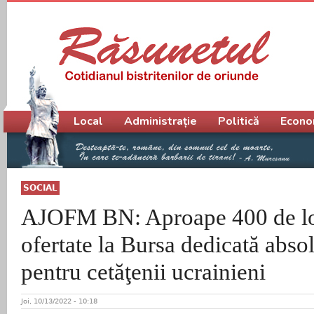
Meniu principal
Local
Administrație
Politică
Econo
SOCIAL
AJOFM BN: Aproape 400 de lo
ofertate la Bursa dedicată abso
pentru cetăţenii ucrainieni
Joi, 10/13/2022 - 10:18