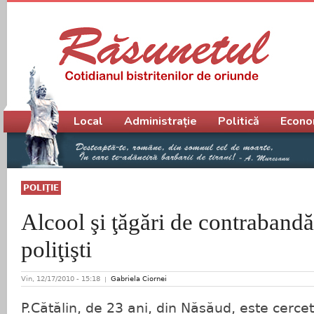
Meniu principal
Local
Administrație
Politică
Econo
POLIŢIE
Alcool şi ţăgări de contrabandă
poliţişti
Vin, 12/17/2010 - 15:18
Gabriela Ciornei
P.Cătălin, de 23 ani, din Năsăud, este cerc