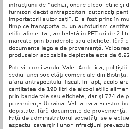
infracţiunii de “achiziţionare alcool etilic şi d
furnizori decât antrepozitarii autorizaţi pen
importatorii autorizaţi”. El a fost prins în mun
timp ce transporta cu un autoturism cantitat
etilic alimentar, ambalată în PET-uri de 2 lit
marcate prin banderole sau etichete, fără a
documente legale de provenienţă. Valoarea
produselor accizabile depistate este de 6.92
Potrivit comisarului Valer Andreica, poliţiştii 
sediul unei societăţi comerciale din Bistriţa
afara antrepozitului fiscal. În fapt, acolo e
cantitatea de 190 litri de alcool etilic alime
prin banderole sau etichete, dar şi 774 de p
provenienţa Ucraina. Valoarea a acestor bun
depistate, fără documente de provenienţă, 
Faţă de administratorul societăţii se efectu
aspectul săvârşirii unor infracţiuni prevăzut