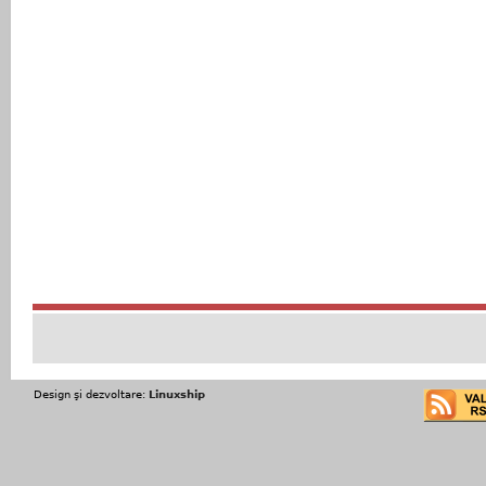
Design şi dezvoltare:
Linuxship