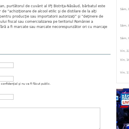
an, purtătorul de cuvânt al IPJ Bistriţa-Năsăud, bărbatul este
Sâm, 
de “achiziţionare de alcool etilic şi de distilare de la alţi
i pentru producţie sau importatorii autorizaţi” şi “deţinere de
ului fiscal sau comercializarea pe teritoriul României a
Sâm, 
 fără a fi marcate sau marcate necorespunzător ori cu marcaje
Sâm, 
Vin, 2
Vin, 1
Vin, 1
onfidenţial şi nu va fi făcut public.