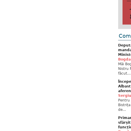
Come
Deput
mandat
Minist
Bogda
Măi Bog
Nistru 
făcut...
Începe
Albast
aferen
Sergi
Pentru 
Bistriț
de...
Primar
sfârși
funcți