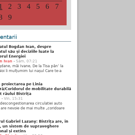
1
2
3
4
5
6
7
8
9
ntarii
atul Bogdan Ivan, despre
ul său și deciziile luate la
erul Energiei
n Ivan
-
Sâm, 07:21
dane, măi Ivane, De la Tisa pân’ la
Noi îi mulțumim lui nașul Care te-a
 proiectarea pe Linia
ră/Coridorul de mobilitate durabilă
t râului Bistrița
u
-
Vin, 15:31
descongestionarea circulatiei auto
a are nevoie de mai multe „coridoare
ul Gabriel Lazany: Bistrița are, în
t, un sistem de supraveghere
onal și extins