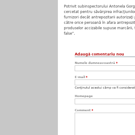
Potrivit subinspectorului Antonela Gorg
cercetat pentru săvârşirea infracţiunilor 
furnizori decât antrepozitarii autorizaţ
către orice persoană în afara antrepozit
produselor accizabile supuse marcării,
false”.
Adaugă comentariu nou
Numele dumneavoastră
*
E-mail
*
Conţinutul acestui câmp va fi considerat c
Homepage
Comment
*