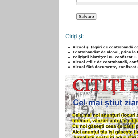
Citiţi şi:
Alcool şi ţăgări de contrabandă co
Contrabandist de alcool, prins la B
Poliţiştii bistriţeni au confiscat 
Alcool etilic de contrabandă, confi
Alcool fără documente, confiscat d