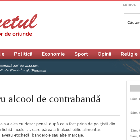
ARHIVA
Căutar
Form
ie
Politică
Economie
Sport
Opinii
Religie
ru alcool de contrabandă
Sâm, 
Sâm, 
ţa s-a ales cu dosar penal, după ce a fost prins de poliţiştii din
e lichid incolor … care părea a fi alcool etilic alimentar,
Sâm, 
nu aveau etichetă, banderole sau alte marcaje.
Sâm, 