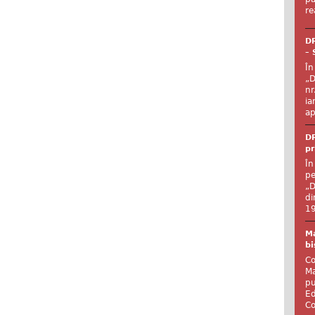
re
DR
– 
În
„D
nr
ia
ap
DR
pr
În
pe
„D
di
19
Ma
bi
Co
Ma
pu
Ed
Co