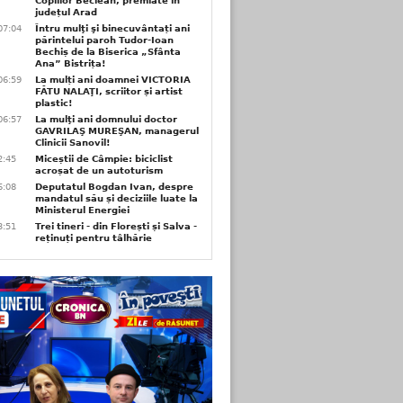
Copiilor Beclean, premiate in
județul Arad
07:04
Întru mulţi şi binecuvântați ani
părintelui paroh Tudor-Ioan
Bechiș de la Biserica „Sfânta
Ana” Bistrița!
06:59
La mulți ani doamnei VICTORIA
FĂTU NALAŢI, scriitor și artist
plastic!
06:57
La mulţi ani domnului doctor
GAVRILAŞ MUREŞAN, managerul
Clinicii Sanovil!
2:45
Miceștii de Câmpie: biciclist
acroșat de un autoturism
6:08
Deputatul Bogdan Ivan, despre
mandatul său și deciziile luate la
Ministerul Energiei
3:51
Trei tineri - din Florești și Salva -
reținuți pentru tâlhărie