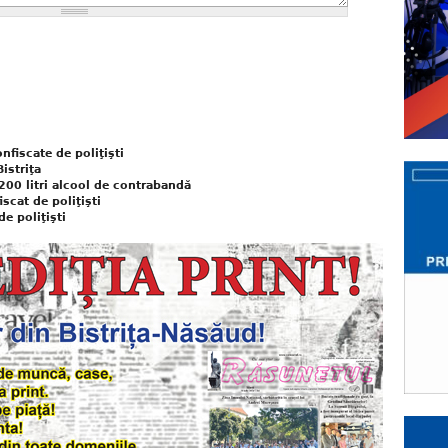
nfiscate de poliţişti
istriţa
1.200 litri alcool de contrabandă
scat de poliţişti
e poliţişti