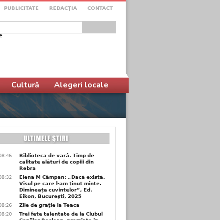
PUBLICITATE
REDACŢIA
CONTACT
e
ular de căutare
Cultură
Alegeri locale
08:46
Biblioteca de vară. Timp de
calitate alături de copiii din
Rebra
08:32
Elena M Câmpan: „Dacă există.
Visul pe care l-am ținut minte.
Dimineața cuvintelor”, Ed.
Eikon, București, 2025
08:26
Zile de grație la Teaca
08:20
Trei fete talentate de la Clubul