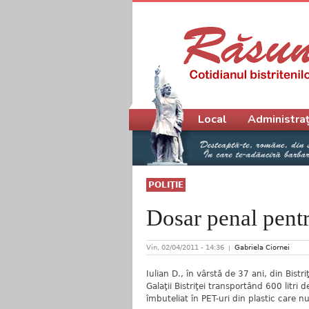
Meniu principal
Local
Administraț
POLIŢIE
Dosar penal pent
Vin, 02/04/2011 - 14:36
Gabriela Ciornei
Iulian D., în vârstă de 37 ani, din Bistri
Galaţii Bistriţei transportând 600 litri d
îmbuteliat în PET-uri din plastic care 