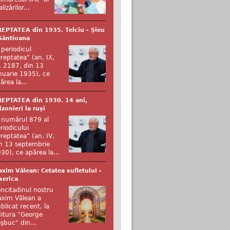
alizărilor...
EPTATEA din 1935. Telciu - Șieu
Sântioana
 periodicul
reptatea” (an. IX,
. 2187, din 13
nuarie 1935), ce
ărea la...
EPTATEA din 1930. 14 ani,
izonieri la ruși
 numărul 879 al
riodicului
reptatea” (an. IV,
n 13 septembrie
30), ce apărea la...
xim Vălean: Cetatea sufletului -
serica
ncitadinul nostru
xim Vălean a
blicat recent, la
itura "George
şbuc" din...