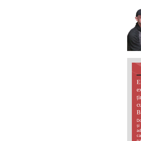
E
e
ț
c
B
Do
și
ad
ca
pa