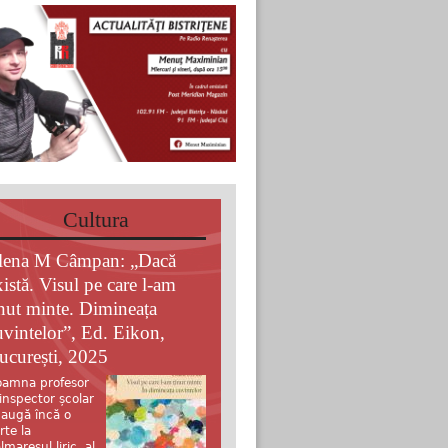
Cultura
lena M Câmpan: „Dacă
xistă. Visul pe care l-am
inut minte. Dimineața
uvintelor”, Ed. Eikon,
ucurești, 2025
amna profesor
 inspector școlar
augă încă o
rte la
lmaresul liric al