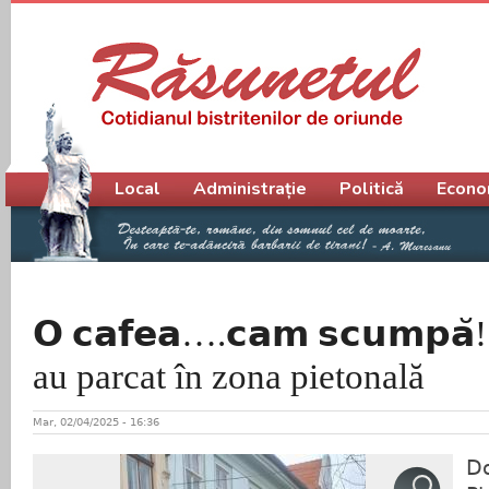
Meniu principal
Local
Administrație
Politică
Econo
𝗢 𝗰𝗮𝗳𝗲𝗮….𝗰𝗮𝗺 𝘀𝗰𝘂𝗺𝗽
au parcat în zona pietonală
Mar, 02/04/2025 - 16:36
Do