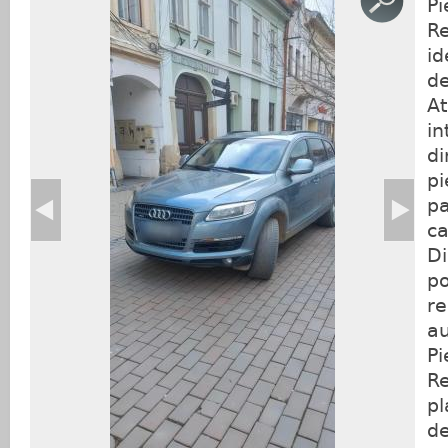
Pi
Re
id
de
At
in
di
pi
pa
ca
Di
po
re
au
Pi
Re
pl
de