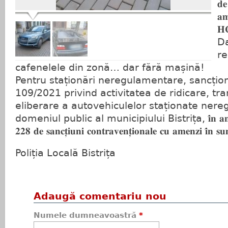
𝐝
𝐚𝐦
𝐇
Da
r
cafenelele din zonă… dar fără mașină!
Pentru staționări neregulamentare, sancțio
109/2021 privind activitatea de ridicare, tra
eliberare a autovehiculelor staționate ner
domeniul public al municipiului Bistrița, 𝐢̂𝐧 𝐚𝐧𝐮𝐥 𝟐𝟎𝟐𝟒
𝟐𝟐𝟖 𝐝𝐞 𝐬𝐚𝐧𝐜𝐭̦𝐢𝐮𝐧𝐢 𝐜𝐨𝐧𝐭𝐫𝐚𝐯𝐞𝐧𝐭̦𝐢𝐨𝐧𝐚𝐥𝐞 𝐜𝐮 𝐚𝐦𝐞𝐧𝐳𝐢 𝐢̂𝐧 𝐬
Poliția Locală Bistrița
Adaugă comentariu nou
Numele dumneavoastră
*