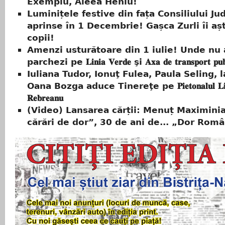
Exemplu, Aleea Heniu!
Luminițele festive din fața Consiliului Ju
aprinse în 1 Decembrie! Gașca Zurli îi aș
copii!
Amenzi usturătoare din 1 iulie! Unde nu 
parchezi pe 𝐋𝐢𝐧𝐢𝐚 𝐕𝐞𝐫𝐝𝐞 şi 𝐀𝐱𝐚 𝐝𝐞 𝐭𝐫𝐚𝐧𝐬𝐩𝐨𝐫𝐭 𝐩𝐮𝐛
Iuliana Tudor, Ionuţ Fulea, Paula Seling, l
Oana Bozga aduce Tinereţe pe 𝐏𝐢𝐞𝐭𝐨𝐧𝐚𝐥𝐮𝐥 𝐋𝐢𝐯
𝐑𝐞𝐛𝐫𝐞𝐚𝐧𝐮
(Video) Lansarea cărții: Menuț Maximini
cărări de dor”, 30 de ani de... „Dor Rom