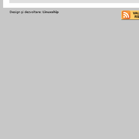
Design şi dezvoltare:
Linuxship