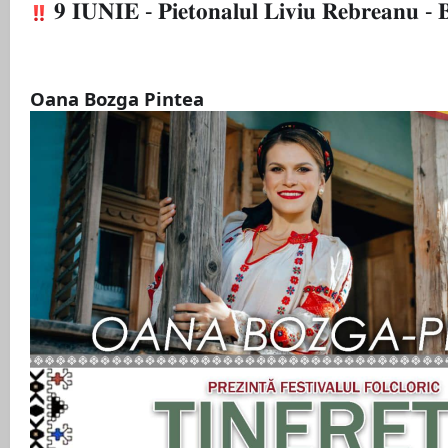
𝟗 𝐈𝐔𝐍𝐈𝐄 - 𝐏𝐢𝐞𝐭𝐨𝐧𝐚𝐥𝐮𝐥 𝐋𝐢𝐯𝐢𝐮 𝐑𝐞𝐛𝐫𝐞𝐚𝐧𝐮 -
Oana Bozga Pintea