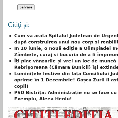
Citiţi şi:
Cum va arăta Spitalul Județean de Urgenț
după construirea unui nou corp și reabili
În 10 iunie, o nouă ediție a Olimpiadei In
Zâmbete, curaj și bucuria de a fi împreu
Îți plac vânzarile și vrei un loc de munc
Rebrișoreana (Cămara Bunicii) își extind
Luminițele festive din fața Consiliului Ju
aprinse în 1 Decembrie! Gașca Zurli îi aș
copii!
PSD Bistrița: Administrație nu se face cu
Exemplu, Aleea Heniu!