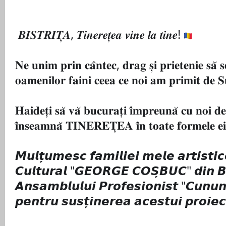
𝑩𝑰𝑺𝑻𝑹𝑰𝑻̦𝑨, 𝑻𝒊𝒏𝒆𝒓𝒆𝒕̦𝒆𝒂 𝒗𝒊𝒏𝒆 𝒍𝒂 𝒕𝒊𝒏𝒆!
𝐍𝐞 𝐮𝐧𝐢𝐦 𝐩𝐫𝐢𝐧 𝐜𝐚̂𝐧𝐭𝐞𝐜, 𝐝𝐫𝐚𝐠 𝐬̦𝐢 𝐩𝐫𝐢𝐞𝐭𝐞𝐧𝐢𝐞 𝐬𝐚̆ 𝐬
𝐨𝐚𝐦𝐞𝐧𝐢𝐥𝐨𝐫 𝐟𝐚𝐢𝐧𝐢 𝐜𝐞𝐞𝐚 𝐜𝐞 𝐧𝐨𝐢 𝐚𝐦 𝐩𝐫𝐢𝐦𝐢𝐭 𝐝𝐞 𝐒
𝐇𝐚𝐢𝐝𝐞𝐭̦𝐢 𝐬𝐚̆ 𝐯𝐚̆ 𝐛𝐮𝐜𝐮𝐫𝐚𝐭̦𝐢 𝐢̂𝐦𝐩𝐫𝐞𝐮𝐧𝐚̆ 𝐜𝐮 𝐧𝐨𝐢 𝐝𝐞
𝐢̂𝐧𝐬𝐞𝐚𝐦𝐧𝐚̆ 𝐓𝐈𝐍𝐄𝐑𝐄𝐓̦𝐄𝐀 𝐢̂𝐧 𝐭𝐨𝐚𝐭𝐞 𝐟𝐨𝐫𝐦𝐞𝐥𝐞 𝐞
𝙈𝙪𝙡𝙩̦𝙪𝙢𝙚𝙨𝙘 𝙛𝙖𝙢𝙞𝙡𝙞𝙚𝙞 𝙢𝙚𝙡𝙚 𝙖𝙧𝙩𝙞𝙨𝙩𝙞𝙘
𝘾𝙪𝙡𝙩𝙪𝙧𝙖𝙡 "𝙂𝙀𝙊𝙍𝙂𝙀 𝘾𝙊𝙎̦𝘽𝙐𝘾" 𝙙𝙞𝙣 𝘽𝙞𝙨
𝘼𝙣𝙨𝙖𝙢𝙗𝙡𝙪𝙡𝙪𝙞 𝙋𝙧𝙤𝙛𝙚𝙨𝙞𝙤𝙣𝙞𝙨𝙩 "𝘾𝙪𝙣𝙪
𝙥𝙚𝙣𝙩𝙧𝙪 𝙨𝙪𝙨𝙩̦𝙞𝙣𝙚𝙧𝙚𝙖 𝙖𝙘𝙚𝙨𝙩𝙪𝙞 𝙥𝙧𝙤𝙞𝙚