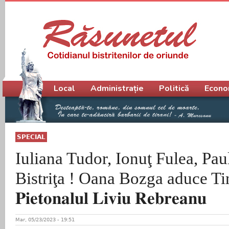
Meniu principal
Local
Administrație
Politică
Econo
SPECIAL
Iuliana Tudor, Ionuţ Fulea, Paul
Bistriţa ! Oana Bozga aduce Ti
𝐏𝐢𝐞𝐭𝐨𝐧𝐚𝐥𝐮𝐥 𝐋𝐢𝐯𝐢𝐮 𝐑𝐞𝐛𝐫𝐞𝐚𝐧𝐮
Mar, 05/23/2023 - 19:51