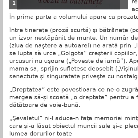
r
1
ac
În prima parte a volumului apare ca prozat
Între tinereţe (proză scurtă) şi bătrâneţe (p
un izvor nestăpânit de munte. Un număr de
(ziua de naştere a autoarei) ne arată prin „i
se lupta să urce „Golgota” creşterii copiilor,
urcuşuri nu uşoare („Poveste de iarnă”). Ap
mama sa, sprijin sufletesc deosebit („Vişinu
senectute şi singurătate priveşte cu nostalgie
„Dreptatea” este povestioara ce ne-o zugr
mergea să-şi scoată „o dreptate” pentru a 
dătătoare de voie-bună.
„Şevaletul” ni-l aduce-n faţa memoriei minţi
care şi-a lăsat obiectul muncii sale şi-a pl
lumea dorurilor toate.