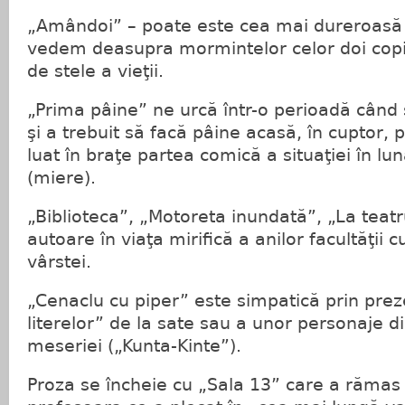
„Amândoi” – poate este cea mai dureroasă
vedem deasupra mormintelor celor doi copii
de stele a vieţii.
„Prima pâine” ne urcă într-o perioadă când
şi a trebuit să facă pâine acasă, în cuptor,
luat în braţe partea comică a situaţiei în 
(miere).
„Biblioteca”, „Motoreta inundată”, „La teat
autoare în viaţa mirifică a anilor facultăţii c
vârstei.
„Cenaclu cu piper” este simpatică prin pre
literelor” de la sate sau a unor personaje di
meseriei („Kunta-Kinte”).
Proza se încheie cu „Sala 13” care a rămas 