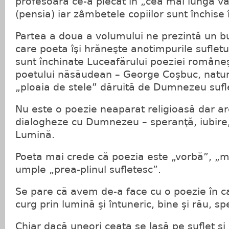
profesoara ce-a plecat în „cea mai lungă vac
(pensia) iar zâmbetele copiilor sunt închise 
Partea a doua a volumului ne prezintă un bu
care poeta îşi hrăneşte anotimpurile sufletu
sunt închinate Luceafărului poeziei româneş
poetului năsăudean – George Coşbuc, naturi
„ploaia de stele” dăruită de Dumnezeu sufle
Nu este o poezie neaparat religioasă dar ar
dialogheze cu Dumnezeu – speranţă, iubire,
Lumină.
Poeta mai crede că poezia este „vorbă”, „m
umple „prea-plinul sufletesc”.
Se pare că avem de-a face cu o poezie în ca
curg prin lumină şi întuneric, bine şi rău, sp
Chiar dacă uneori ceaţa se lasă pe suflet şi l