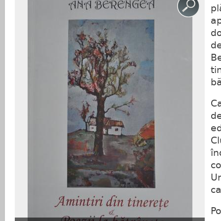
p
ap
d
de
Be
ti
bă
Ca
de
ed
Cl
în
co
Ur
ca
Po