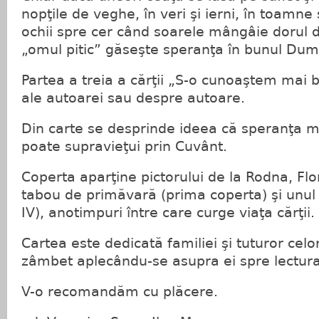
nopţile de veghe, în veri şi ierni, în toamne ş
ochii spre cer când soarele mângâie dorul d
„omul pitic” găseşte speranţa în bunul Du
Partea a treia a cărţii „S-o cunoaştem mai b
ale autoarei sau despre autoare.
Din carte se desprinde ideea că speranţa m
poate supravieţui prin Cuvânt.
Coperta aparţine pictorului de la Rodna, Fl
tabou de primăvară (prima coperta) şi unu
IV), anotimpuri între care curge viaţa cărţii.
Cartea este dedicată familiei şi tuturor celo
zâmbet aplecându-se asupra ei spre lectura
V-o recomandăm cu plăcere.