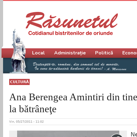
Meniu principal
Local
Administrație
Politică
Econo
CULTURĂ
Ana Berengea Amintiri din tine
la bătrâneţe
Vin, 05/27/2011 - 11:02
Ne