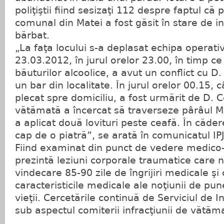
poliţiştii fiind sesizaţi 112 despre faptul c
comunal din Matei a fost găsit în stare de i
bărbat.
„La faţa locului s-a deplasat echipa operativ
23.03.2012, în jurul orelor 23.00, în timp ce
băuturilor alcoolice, a avut un conflict cu D.
un bar din localitate. În jurul orelor 00.15,
plecat spre domiciliu, a fost urmărit de D. C
vătămată a încercat să traverseze pârâul Me
a aplicat două lovituri peste ceafă. În cădere
cap de o piatră”, se arată în comunicatul IP
Fiind examinat din punct de vedere medico-le
prezintă leziuni corporale traumatice care 
vindecare 85-90 zile de îngrijiri medicale şi
caracteristicile medicale ale noţiunii de pun
vieţii. Cercetările continuă de Serviciul de I
sub aspectul comiterii infracţiunii de vătăm