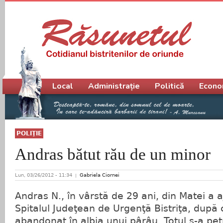
Meniu principal
Local
Administrație
Politică
Econo
POLIŢIE
Andras bătut rău de un minor
Lun, 03/26/2012 - 11:34
Gabriela Ciornei
Andras N., în vârstă de 29 ani, din Matei a a
Spitalul Judeţean de Urgenţă Bistriţa, după ce
abandonat în albia unui pârâu. Totul s-a pet