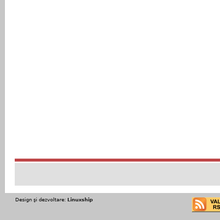
Design şi dezvoltare:
Linuxship