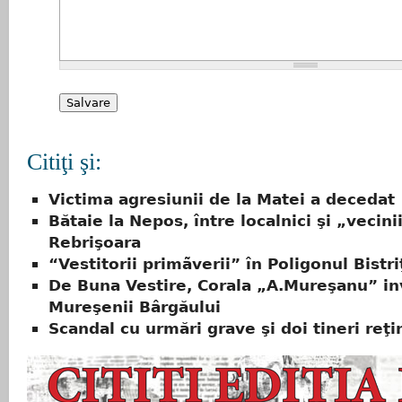
Citiţi şi:
Victima agresiunii de la Matei a decedat
Bătaie la Nepos, între localnici şi „vecini
Rebrişoara
“Vestitorii primãverii” în Poligonul Bistri
De Buna Vestire, Corala „A.Mureşanu” inv
Mureşenii Bârgăului
Scandal cu urmări grave şi doi tineri reţi