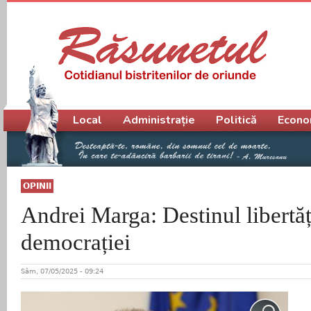
Meniu principal
Local
Administrație
Politică
Econo
OPINII
Andrei Marga: Destinul libertăți
democrației
Sâm, 07/05/2025 - 09:24