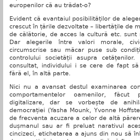
europenilor că au trădat-o?
Evident că evantaiul posibilităților de alege
crescut în țările dezvoltate – libertățile de
de călătorie, de acces la cultură etc. sunt
Dar alegerile între valori morale, civi
circumscrise sau măcar puse sub condiți
controlului societății asupra cetățenilor
consultat, individului i se cere de fapt să
fără el, în altă parte.
Nici nu a avansat destul examinarea contr
comportamentelor oamenilor, făcut p
digitalizare, dar se vorbește de anihil
democrației (Yasha Mounk, Yvonne Hoffste
de frecventa acuzare a celor de altă părere
dușmanul sau ar fi preluat narativul aces
cincizeci, etichetarea a ajuns din nou să î