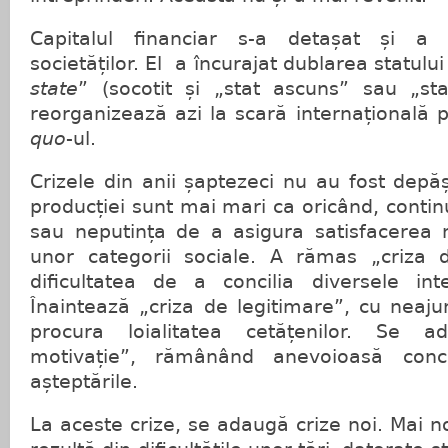
Capitalul financiar s-a detașat și a 
societăților. El a încurajat dublarea statului
state
” (socotit și „stat ascuns” sau „sta
reorganizează azi la scară internațională
quo
-ul.
Crizele din anii șaptezeci nu au fost depăș
producției sunt mai mari ca oricând, conti
sau neputința de a asigura satisfacerea 
unor categorii sociale. A rămas „criza d
dificultatea de a concilia diversele int
Înaintează „criza de legitimare”, cu neajun
procura loialitatea cetățenilor. Se a
motivație”, rămânând anevoioasă concil
așteptările.
La aceste crize, se adaugă crize noi. Mai n