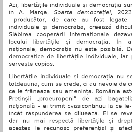
Azi, libertățile individuale și democrația sun
în A. Marga,
Soarta democrației
, 2022
producător, de care au fost legate la 
individuale și democrația, creează dificu
Slăbirea cooperării internaționale deza
locului libertățile și democrația. În a
naționale, democrația nu este posibilă. D
democratice de libertățile individuale, iar
servește copios.
Libertățile individuale și democrația nu 
totdeauna, cum se crede, ci au nevoie de co
ce le frânează sau amenință. România este
Pretinșii „proeuropeni” de azi bagateli
națională – ei trimit cvasicontinuu la ce le
încât răspunderea se diluează. Ei se reve
dar nu mai respectă libertățile și dreptu
acestea le recunosc preferențial și afe