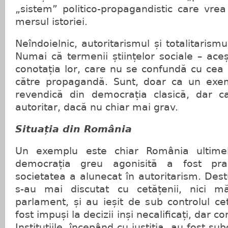
„sistem” politico-propagandistic care vrea
mersul istoriei.
Neîndoielnic, autoritarismul și totalitarism
Numai că termenii științelor sociale – aceșt
conotația lor, care nu se confundă cu cea c
către propagandă. Sunt, doar ca un exem
revendică din democrația clasică, dar c
autoritar, dacă nu chiar mai grav.
Situația din România
Un exemplu este chiar România ultimel
democrația greu agonisită a fost prac
societatea a alunecat în autoritarism. Dest
s-au mai discutat cu cetățenii, nici m
parlament, și au ieșit de sub controlul c
fost impuși la decizii inși necalificați, dar c
Instituțiile, începând cu justiția, au fost s