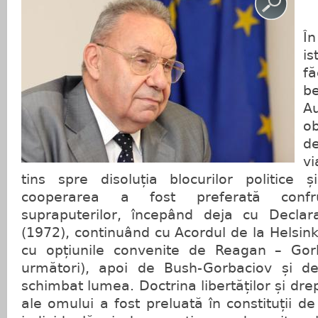
În
i
f
be
A
o
d
vi
tins spre disoluția blocurilor politice ș
cooperarea a fost preferată confrunt
supraputerilor, începând deja cu Declar
(1972), continuând cu Acordul de la Helsink
cu opțiunile convenite de Reagan – Gorb
următori), apoi de Bush-Gorbaciov și de
schimbat lumea. Doctrina libertăților și dr
ale omului a fost preluată în constituții de