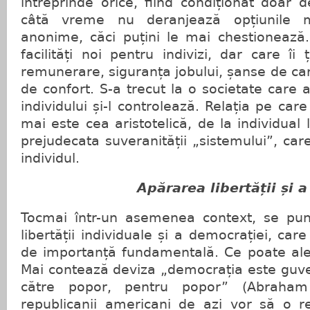
întreprinde orice, fiind condiționat doar d
câtă vreme nu deranjează opțiunile 
anonime, căci puțini le mai chestionează.
facilități noi pentru indivizi, dar care îi
remunerare, siguranța jobului, șanse de car
de confort. S-a trecut la o societate care
individului și-l controlează. Relația pe car
mai este cea aristotelică, de la individual 
prejudecata suveranității „sistemului”, care
individul.
Apărarea libertății și a de
Tocmai într-un asemenea context, se pun
libertății individuale și a democrației, care 
de importanță fundamentală. Ce poate aleg
Mai contează deviza „democrația este guve
către popor, pentru popor” (Abraham
republicanii americani de azi vor să o r