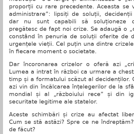
proporții cu rare precedente. Aceasta se v
administrare”: lipsiți de soluții, decidenții
dar nu sunt capabili să soluționeze d
pregătesc de fapt noi crize. Se adaugă o „c
constând în penuria de soluții oferite de d
urgențele vieții. Cel puțin una dintre crizel
în fiecare moment o societate.
Dar încoronarea crizelor o oferă azi „cri
Lumea a intrat în război ca urmare a chesti
timp și a formatului scăzut al decidenților.
azi vin din încălcarea înțelegerilor de la sfâ
mondial și al „războiului rece” și din i
securitate legitime ale statelor.
Aceste schimbări și crize au afectat liber
Cum se stă astăzi? Spre ce ne îndreptăm? C
de făcut?