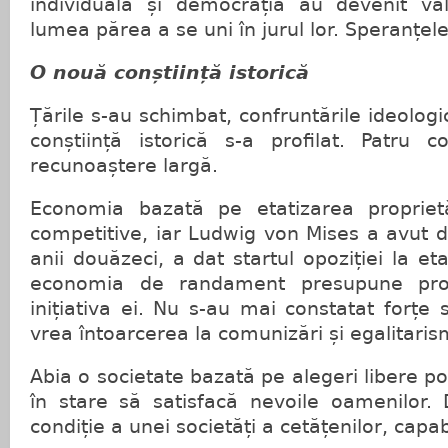
individuală și democrația au devenit valo
lumea părea a se uni în jurul lor. Speranțel
O nouă conștiință istorică
Țările s-au schimbat, confruntările ideologi
conștiință istorică s-a profilat. Patru c
recunoaștere largă.
Economia bazată pe etatizarea proprietă
competitive, iar Ludwig von Mises a avut d
anii douăzeci, a dat startul opoziției la eta
economia de randament presupune propr
inițiativa ei. Nu s-au mai constatat forțe 
vrea întoarcerea la comunizări și egalitaris
Abia o societate bazată pe alegeri libere p
în stare să satisfacă nevoile oamenilor.
condiție a unei societăți a cetățenilor, capabi