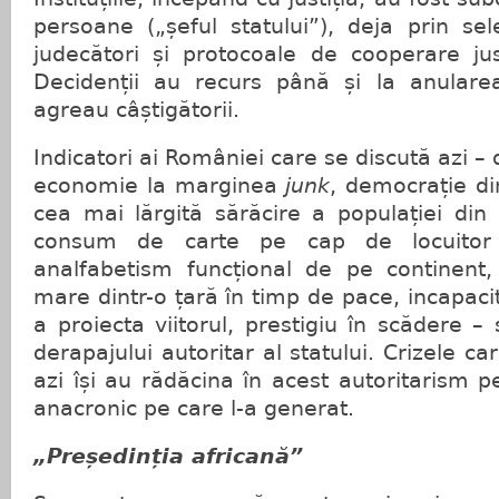
persoane („șeful statului”), deja prin sel
judecători și protocoale de cooperare justi
Decidenții au recurs până și la anularea
agreau câștigătorii.
Indicatori ai României care se discută azi – 
economie la marginea
junk
, democrație di
cea mai lărgită sărăcire a populației din
consum de carte pe cap de locuitor 
analfabetism funcțional de pe continent
mare dintr-o țară în timp de pace, incapaci
a proiecta viitorul, prestigiu în scădere –
derapajului autoritar al statului. Crizele 
azi își au rădăcina în acest autoritarism pe
anacronic pe care l-a generat.
„Președinția africană”