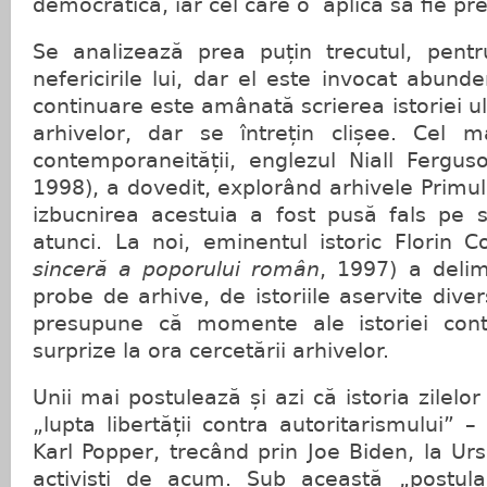
democratică, iar cel care o aplică să fie pr
Se analizează prea puțin trecutul, pent
nefericirile lui, dar el este invocat abund
continuare este amânată scrierea istoriei u
arhivelor, dar se întrețin clișee. Cel ma
contemporaneității, englezul Niall Fergus
1998), a dovedit, explorând arhivele Primul
izbucnirea acestuia a fost pusă fals pe
atunci. La noi, eminentul istoric Florin Co
sinceră a poporului român
, 1997) a delim
probe de arhive, de istoriile aservite dive
presupune că momente ale istoriei con
surprize la ora cercetării arhivelor.
Unii mai postulează și azi că istoria zilelor
„lupta libertății contra autoritarismului”
Karl Popper, trecând prin Joe Biden, la Ur
activiști de acum. Sub această „postula