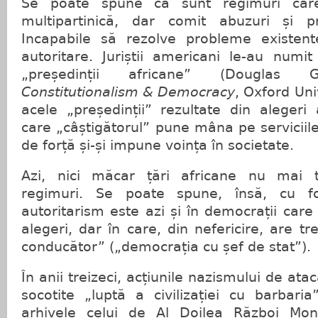
Se poate spune că sunt regimuri care
multipartinică, dar comit abuzuri și pr
Incapabile să rezolve probleme existent
autoritare. Juriștii americani le-au numi
„președinții africane” (Douglas Gr
Constitutionalism & Democracy
, Oxford Uni
acele „președinții” rezultate din alegeri
care „câștigătorul” pune mâna pe serviciile s
de forță și-și impune voința în societate.
Azi, nici măcar țări africane nu mai 
regimuri. Se poate spune, însă, cu fo
autoritarism este azi și în democrații care
alegeri, dar în care, din nefericire, are t
conducător” („democrația cu șef de stat”).
În anii treizeci, acțiunile nazismului de ata
socotite „luptă a civilizației cu barbaria
arhivele celui de Al Doilea Război Mond