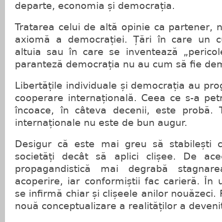
departe, economia și democrația.
Tratarea celui de altă opinie ca partener,
axiomă a democrației. Țări în care un c
altuia sau în care se inventează „perico
paranteză democrația nu au cum să fie dem
Libertățile individuale și democrația au pr
cooperare internațională. Ceea ce s-a petr
încoace, în câteva decenii, este probă. T
internaționale nu este de bun augur.
Desigur că este mai greu să stabilești 
societăți decât să aplici clișee. De ac
propagandistică mai degrabă stagnarea
acoperire, iar conformiștii fac carieră. În
se infirmă chiar și clișeele anilor nouăzeci. 
nouă conceptualizare a realităților a deveni