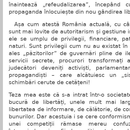
înaintează „refeudalizarea”, începând
propaganda înlocuiește din nou gândirea li
Așa cum atestă România actuală, cu cât ț
sunt mai lovite de autoritarism și gestiune
ele se umplu de privilegii, financiare, pa
naturi. Sunt privilegii cum nu au existat în
ales „păzitorilor” de guvernări pline de ile
servicii secrete, procurori transformați 
judecători deveniți activiști, parlamentar
propagandiști – care alcătuiesc un „s
schimbări cerute de cetățeni!
Teza mea este că s-a intrat într-o societat
bucură de libertăți, unele mult mai lar
libertatea de informare, de călătorie, de co
bunurilor. Dar acestuia i se cere conformism
unei competiții rămase mereu confuz