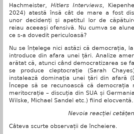
Hachmeister,
Hitlers Interviews
, Kiepenh
2024) atestă însă cât de mare a fost dis
unor decidenți și apetitul lor de căpătuir
reiau aceeași ofensivă. Nu cumva se alune
ce s-a dovedit periculoasă?
Nu se înțelege nici astăzi că democrația, l
introduce din afara unei țări. Analize am
arătat că, atunci când democratizarea se fa
se produce cleptocrație (Sarah Chayes
instalează dominația unei țări din afară 
Începe să se recunoască că democrația n
meritocrație – discuția din SUA și Germania
Wilske, Michael Sandel etc.) fiind elocventă.
Nevoia reacției cetățen
Câteva scurte observații de încheiere.