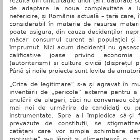
rezultă din dificultățile unor țări, datorate s
de adaptare la noua complexitate a lum
nefericire, și România actuală – țară care, î
considerabil în materie de resurse mater
poate asigura, din cauza decidenților nepreg
măcar consumul curent al populației și t
împrumut. Nici acum decidenții nu găsesc ca
calificative joase privind economia
(autoritarism) și cultura civică (disprețul p
Până și noile proiecte sunt lovite de amator
„Criza de legitimare” s-a și agravat în m
inventării de „pericole” externe pentru a
anulării de alegeri, căci nu conveneau câștig
mai noi de urmărire de candidați cu pro
instrumentate. Spre a-i împiedica să-și f
prevăzute de constituții, se stigmatize
cetățeni care vor simpla schimbare dem
motivație” s-a lărgit și alimentează o „c