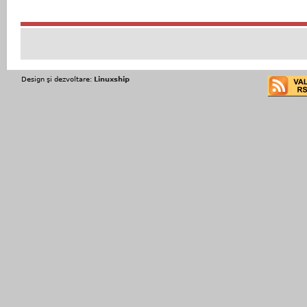
Design şi dezvoltare:
Linuxship