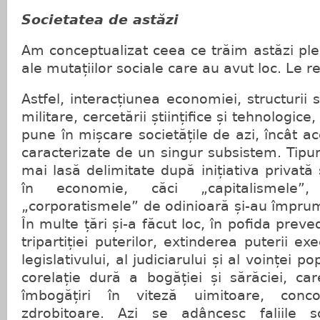
Societatea de astăzi
Am conceptualizat ceea ce trăim astăzi ple
ale mutațiilor sociale care au avut loc. Le r
Astfel, interacțiunea economiei, structurii soc
militare, cercetării științifice și tehnologice
pune în mișcare societățile de azi, încât a
caracterizate de un singur subsistem. Tipur
mai lasă delimitate după inițiativa privată ș
în economie, căci „capitalismele”, 
„corporatismele” de odinioară și-au împrumu
În multe țări și-a făcut loc, în pofida preve
tripartiției puterilor, extinderea puterii ex
legislativului, al judiciarului și al voinței p
corelație dură a bogăției și sărăciei, ca
îmbogățiri în viteză uimitoare, conco
zdrobitoare. Azi se adâncesc faliile so