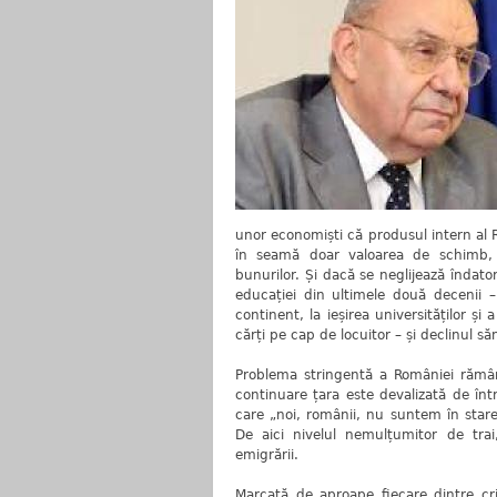
unor economiști că produsul intern al 
în seamă doar valoarea de schimb, n
bunurilor. Și dacă se neglijează îndator
educației din ultimele două decenii –
continent, la ieșirea universităților ș
cărți pe cap de locuitor – și declinul să
Problema stringentă a României rămâne
continuare țara este devalizată de înt
care „noi, românii, nu suntem în stare
De aici nivelul nemulțumitor de trai
emigrării.
Marcată de aproape fiecare dintre cri