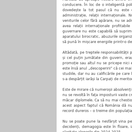
conducere. În loc de o inteligentă pol
dovedește la tot pasul că nu este c
administrație, relații internaționale.
veniturile celor fără apărare, nu se a
avea relații internaționale profitabi
guvernare nu este capabilă să suprim
aparatului birocratic, abuzurile organi
să pună în mișcare energiile printr-o d
Altădată, pe treptele responsabilității 
și cel puțin jumătate din guvern, era
promoție sau altul nu se pricepe nici 
este însă anul „descoperirii” că cei ma
studiile, dar nu au calificările pe care 
s-a despărțit iarăși la Carpați de merito
Este de mirare că numeroșii absolvenți d
nu se revoltă în fața imposturii vaste c
măcar diplomele. Ca să nu mai chestion
acest aspect faptul că România dă nu
record dureros – o treime din populația 
Nu se poate pune la nesfârșit vina pe
decidenți, demagogia este în floare, 