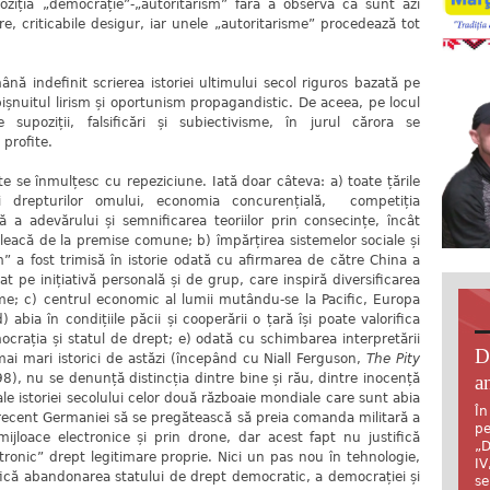
opoziția „democrație”-„autoritarism” fără a observa că sunt azi
re, criticabile desigur, iar unele „autoritarisme” procedează tot
nă indefinit scrierea istoriei ultimului secol riguros bazată pe
ișnuitul lirism și oportunism propagandistic. De aceea, pe locul
e supoziții, falsificări și subiectivisme, în jurul cărora se
 profite.
ate se înmulțesc cu repeziciune. Iată doar câteva: a) toate țările
și drepturilor omului, economia concurențială, competiția
 a adevărului și semnificarea teoriilor prin consecințe, încât
 pleacă de la premise comune; b) împărțirea sistemelor sociale și
ism” a fost trimisă în istorie odată cu afirmarea de către China a
at pe inițiativă personală și de grup, care inspiră diversificarea
me; c) centrul economic al lumii mutându-se la Pacific, Europa
 abia în condițiile păcii și cooperării o țară își poate valorifica
emocrația și statul de drept; e) odată cu schimbarea interpretării
D
mai mari istorici de astăzi (începând cu Niall Ferguson,
The Pity
an
98), nu se denunță distincția dintre bine și rău, dintre inocență
 ale istoriei secolului celor două războaie mondiale care sunt abia
În
s recent Germaniei să se pregătească să preia comanda militară a
pe
jloace electronice și prin drone, dar acest fapt nu justifică
„D
ectronic” drept legitimare proprie. Nici un pas nou în tehnologie,
IV
tifică abandonarea statului de drept democratic, a democrației și
se