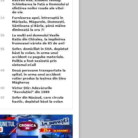
6:26
Răzvan Rus, student teolog:
Schimbarea la Față a Domnului și
sfințirea noilor roade ale viței-
de-vie
6:14
Furnizarea apei, întreruptă în
Mărișelu, Măgurele, Domnești,
Sântioana și Bârla, până mâine
dimineață la ora 7!
5:50
La mulți ani domnului Vasile
Rațiu din Chiraleș, la împlinirea
frumoasei vârste de 85 de ani!
3:56
Șofer, domiciliat în SUA, depistat
băut la volan, în urma unui
accident cu pagube materiale.
Poliția a fost sesizată prin
sistemul eCall
3:49
Două persoane transportate la
spital, în urma unui accident
rutier produs la ieșirea din Șieu
Măgheruș
3:40
Victor Știr: Adevărurile
”Revoluției” din 1989
3:32
Șofer din Năsăud, care circula
haotic, depistat băut la volan