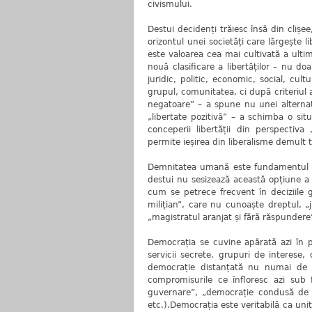
civismului.
Destui decidenți trăiesc însă din clișe
orizontul unei societăți care lărgește l
este valoarea cea mai cultivată a ulti
nouă clasificare a libertăților – nu do
juridic, politic, economic, social, cul
grupul, comunitatea, ci după criteriul a
negatoare” – a spune nu unei alternativ
„libertate pozitivă” – a schimba o situ
conceperii libertății din perspectiva 
permite ieșirea din liberalisme demult 
Demnitatea umană este fundamentul libe
destui nu sesizează această opțiune a c
cum se petrece frecvent în deciziile g
milițian”, care nu cunoaște dreptul, „
„magistratul aranjat și fără răspundere
Democrația se cuvine apărată azi în pof
servicii secrete, grupuri de interese,
democrație distanțată nu numai de 
compromisurile ce înfloresc azi su
guvernare”, „democrație condusă de 
etc.).Democrația este veritabilă ca unita