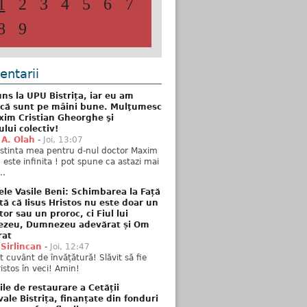
1
2
3
4
5
6
7
8
9
ntarii
ns la UPU Bistrița, iar eu am
 că sunt pe mâini bune. Mulţumesc
xim Cristian Gheorghe şi
ului colectiv!
 A. Olah
-
Joi, 13:07
stinta mea pentru d-nul doctor Maxim
n este infinita ! pot spune ca astazi mai
..
ele Vasile Beni: Schimbarea la Față
tă că Iisus Hristos nu este doar un
tor sau un proroc, ci Fiul lui
zeu, Dumnezeu adevărat și Om
rat
 Sirlincan
-
Joi, 12:47
 cuvânt de învățătură! Slăvit să fie
ristos în veci! Amin!
ile de restaurare a Cetății
ale Bistrița, finanțate din fonduri