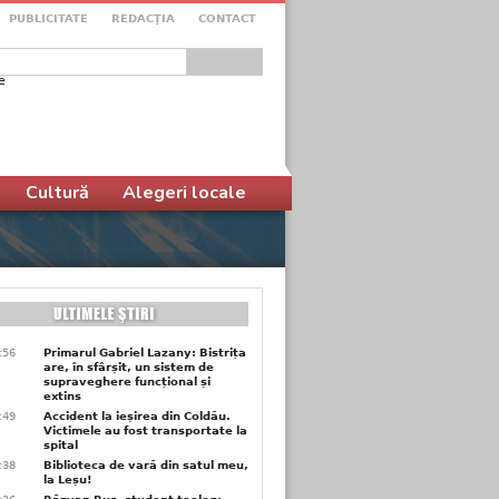
PUBLICITATE
REDACŢIA
CONTACT
e
ular de căutare
Cultură
Alegeri locale
9:56
Primarul Gabriel Lazany: Bistrița
are, în sfârșit, un sistem de
supraveghere funcțional și
extins
9:49
Accident la ieșirea din Coldău.
Victimele au fost transportate la
spital
9:38
Biblioteca de vară din satul meu,
la Leșu!