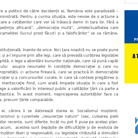
re a politicii de către decidenții ei, România este paradoxală –
ministrată. Pentru a curma situația, este nevoie de o acțiune a
șcare a cetățenilor care vor să trăiască demn în țara lor. Fără a
edinția africană”, „democrația mută”, „intelectualitatea care
amelotei (lucrul prost făcut) și a falsificărilor” se va rămâne,
tituțională, înainte de orice. Nici țara noastră nu se poate pune
 și a-l impune prin alte legi, care să prevadă curățirea legislației
pildă, o lege a abordării bunurilor naționale, care să pună capăt
atului asupra resurselor în condițiile democrației și care nu
oprietății, ci acțiune firească, care se practică în democrațiile
rației și a concursurilor curate, în care să conteze pregătirea și
 meritocrație fiind, cum arată limpede situația în care a fost
e a valorificării în interesul public a calităților țării ca parte a
tlantice. În acest moment, nepriceperea autorităților face ca
ia, precum țările comparabile.
ei, cărora li se datorează starea ei. Socialismul moștenit,
torismul și curentele „resurecției naturii” (sex, culoarea pielii
ilor recente, sunt diferite, încât nu pot fi puse pe același plan.
e acum, acestea sunt depășite de dificultățile și de evoluția de
nzători liberi și responsabili, cu legislație chibzuită a stimulării