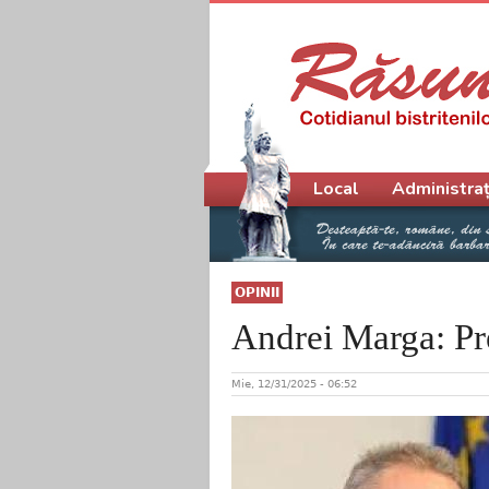
Meniu principal
Local
Administraț
OPINII
Andrei Marga: Pre
Mie, 12/31/2025 - 06:52