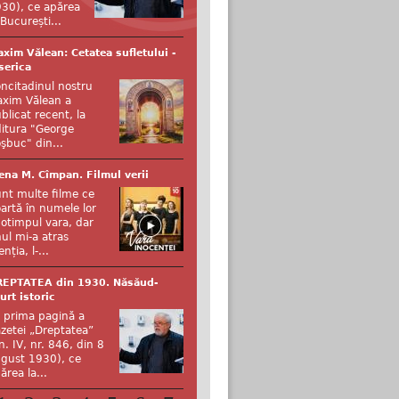
30), ce apărea
 București...
xim Vălean: Cetatea sufletului -
serica
ncitadinul nostru
xim Vălean a
blicat recent, la
itura "George
şbuc" din...
ena M. Cîmpan. Filmul verii
nt multe filme ce
artă în numele lor
otimpul vara, dar
ul mi-a atras
enția, l-...
REPTATEA din 1930. Năsăud-
urt istoric
 prima pagină a
zetei „Dreptatea”
n. IV, nr. 846, din 8
gust 1930), ce
ărea la...