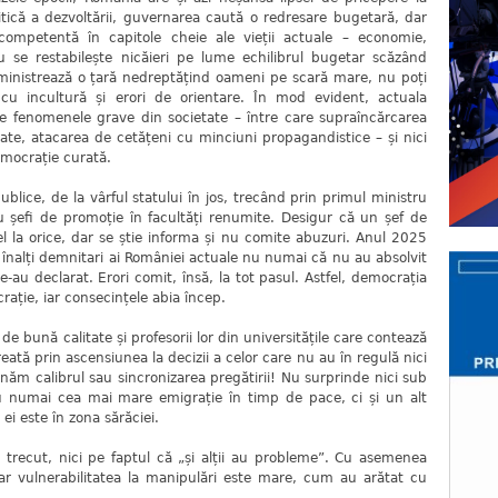
itică a dezvoltării, guvernarea caută o redresare bugetară, dar
ompetentă în capitole cheie ale vieții actuale – economie,
 Nu se restabilește nicăieri pe lume echilibrul bugetar scăzând
dministrează o țară nedreptățind oameni pe scară mare, nu poți
le cu incultură și erori de orientare. În mod evident, actuala
e fenomenele grave din societate – între care supraîncărcarea
zate, atacarea de cetățeni cu minciuni propagandistice – și nici
emocrație curată.
publice, de la vârful statului în jos, trecând prin primul ministru
u șefi de promoție în facultăți renumite. Desigur că un șef de
el la orice, dar se știe informa și nu comite abuzuri. Anul 2025
i înalți demnitari ai României actuale nu numai că nu au absolvit
le-au declarat. Erori comit, însă, la tot pasul. Astfel, democrația
crație, iar consecințele abia încep.
e bună calitate și profesorii lor din universitățile care contează
reată prin ascensiunea la decizii a celor care nu au în regulă nici
ăm calibrul sau sincronizarea pregătirii! Nu surprinde nici sub
 numai cea mai mare emigrație în timp de pace, ci și un alt
ei este în zona sărăciei.
 trecut, nici pe faptul că „și alții au probleme”. Cu asemenea
iar vulnerabilitatea la manipulări este mare, cum au arătat cu