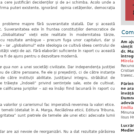
a cere justificări decidenților și de a-i schimba. Acolo unde a
rma puteri existente, ignorând opinia cetățenilor, democrația
probleme majore fără suveranitate statală. Dar și această
t. Suveranitatea este în fruntea constituțiilor democratice de
Come
obalitatea” vieții este realitate în modernitatea târzie,
ră cu rezultate ambigue – precum fuga unor capitaluri, dar și
Am aju
e – iar „globalismul” este ideologia ce cultivă ideea centrului de
simțit
tății vieții de azi. Fără elaborări suficiente în raport cu această
dr. Ma
întreg
u va fi de ajuns pentru o dezvoltare modernă.
Mirela
Recuno
ne qua non
a unei societăți civilizate. Dar independența justiției
Cristia
u de către persoane, fie ele și președinți, ci de către instanțe
traiesc.
de către instituții abilitate. Justițiarul integru, străbătut de
are trăiește „îndoieli” privind sentințele sale, este de cultivat.
Părint
ne ara
calificarea juriștilor – azi ea însăși fiind lacunară în raport cu
învăță
Dumne
adevă
 valorilor și carierismul fac imperativă revenirea la valori etice.
Emilia
 temelii (detaliat în A. Marga,
Reclădirea eticii
, Editura Tribuna,
Minunat
gritatea” sunt pietrele de temelie ale unei etici adecvate lumii
Iisus H
Lucrăr
Mediev
 dar are azi nevoie de reorganizări. Nu a dat rezultate părăsirea