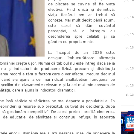
Joi, 1
de plecare se cuvine să fie viața
efectivă. Fiind unică și definitivă,
viața fiecărui om ar trebui să
Joi, 1
conteze. Mai mult decât până acum,
este cazul să dăm cuvântul
percepției, să o întregim cu
Joi, 1
deschiderea spre celălalt și să
gândim cu propria minte.
Joi, 1
La început de an 2026 este,
desigur, îmbucurătoare afirmația
României crește ușor. Numai că tabloul nu este întreg dacă se ia
u și indicatorii de producere fizică, precum și distribuția
Joi, 1
area record a țării și factorii care o vor afecta. Precum declinul
 când s-a ajuns la cel mai ridicat analfabetism funcțional pe
i a școlilor din clasamente relevante și la cel mai mic consum de
Joi, 1
nătății, care a ajuns la indicatori dramatici.
Joi, 1
 însă sărăcia și sărăcirea pe mai departe a populației ei. În
reprinderi și resurse sub pretextul, cultivat de decidenți, după
 să gestionăm competitiv”. De acest pretext profită cine vrea.
, de educație, de sănătate și continuul refugiu în aspirația
zele epocii, România are și azi neșansa lipsei de pricepere la