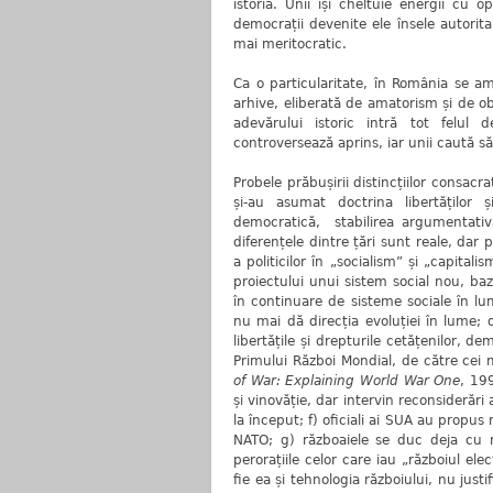
istoria. Unii își cheltuie energii cu 
democrații devenite ele însele autorita
mai meritocratic.
Ca o particularitate, în România se amâ
arhive, eliberată de amatorism și de ob
adevărului istoric intră tot felul d
controversează aprins, iar unii caută să
Probele prăbușirii distincțiilor consacr
și-au asumat doctrina libertăților 
democratică, stabilirea argumentativă
diferențele dintre țări sunt reale, dar
a politicilor în „socialism” și „capital
proiectului unui sistem social nou, baz
în continuare de sisteme sociale în lu
nu mai dă direcția evoluției în lume; d)
libertățile și drepturile cetățenilor, d
Primului Război Mondial, de către cei 
of War: Explaining World War One
, 19
și vinovăție, dar intervin reconsiderări
la început; f) oficiali ai SUA au propu
NATO; g) războaiele se duc deja cu mi
perorațiile celor care iau „războiul el
fie ea și tehnologia războiului, nu jus