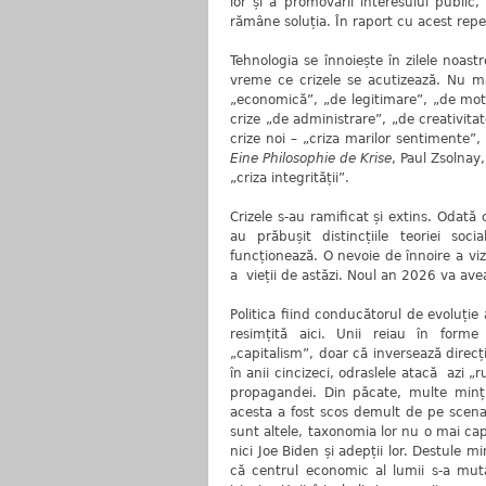
lor și a promovării interesului publi
rămâne soluția. În raport cu acest repe
Tehnologia se înnoiește în zilele noastre
vreme ce crizele se acutizează. Nu mai
„economică”, „de legitimare”, „de mot
crize „de administrare”, „de creativita
crize noi – „criza marilor sentimente”
Eine Philosophie de Krise
, Paul Zsolnay
„criza integrității”.
Crizele s-au ramificat și extins. Odată 
au prăbușit distincțiile teoriei soc
funcționează. O nevoie de înnoire a viz
a vieții de astăzi. Noul an 2026 va ave
Politica fiind conducătorul de evoluție 
resimțită aici. Unii reiau în forme 
„capitalism”, doar că inversează direc
în anii cincizeci, odraslele atacă azi „r
propagandei. Din păcate, multe minț
acesta a fost scos demult de pe scena i
sunt altele, taxonomia lor nu o mai ca
nici Joe Biden și adepții lor. Destule mi
că centrul economic al lumii s-a muta