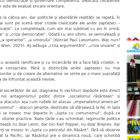
c, cu democrație și guvernare competentă, dedicată cetățenilor
r este de evaluat oricare orientare.
 la câțiva ani, dar politicile și abordările realității se repetă, în
 sunt pe scenă doar crizele clasicizate ale anilor șaptezeci –
ivație”. Le completează, cum am mai subliniat cu ani în urmă,
te” și „criza democrației”. Odată cu anii ultimi, se semnalează și
, „a speranței”, „a umorului” (Konrad Paul Liessmann,
Was nun?
, Wien, 2025). Aș adăuga „criza argumentării”, „criza onoarei” și
cu această ramificare și cu încercările de a face față crizelor, s-
iale consacrate. Până și distincțiile anilor șaptezeci nu mai
iunilor și de creare de alternative se simte pe o mare suprafață
a de înfruntat această nevoie.
al societăților de azi, stagnarea în vechituri depășite este direct
noi antagonismul politic dintre „socialismul răsăritean” și
ția atacului: așa cum rudele lor atacau „imperialismul american”
usismul” – atacuri jenante, destinate să sfârșească la fel, în lada
i se irosesc mai departe în „lupta cu comunismul”, după ce
storiei practice. Toate țările s-au schimbat, regimurile politice
ptează nu doar Lenin, dar nici Karl Popper, nu doar Brejnev, dar
nți se irosesc în „lupta cu pericolul din Răsărit”, fără să observe
t la Pacific, iar Răsăritul are o dinamică nouă, care schimbă