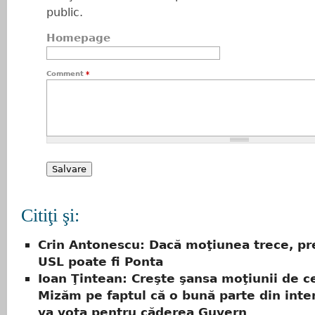
public.
Homepage
Comment
*
Citiţi şi:
Crin Antonescu: Dacă moţiunea trece, pr
USL poate fi Ponta
Ioan Ţintean: Creşte şansa moţiunii de c
Mizăm pe faptul că o bună parte din inte
va vota pentru căderea Guvern