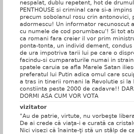
nespalat, dublu repetent, hot de drumu
PENTHOUSE si criminal care si-a impins 
precum sobolanul rosu crin antonovici,
adormescu! Un informator recunoscut al 
cu numele de cod porumbacu'! Si tot atat
ca romani fara creier il vor prim minist
ponta-tonta, un individ dement, condus
de ura impotriva tarii lui pe care o disp
facindu-si cumparaturile numai in strain
spatele caruia se afla Marele Satan ili
preferatul lui Putin adica omul care scu
a tras in tinerii romani la Revolutie si 
constiinta peste 2000 de cadavre!! D
DORMI ASA CUM VOR VOTA
vizitator
"Au de patrie, virtute, nu vorbeşte libera
De ai crede că viaţa-i e curată ca cristal
Nici visezi că înainte-ţi stă un stâlp de c