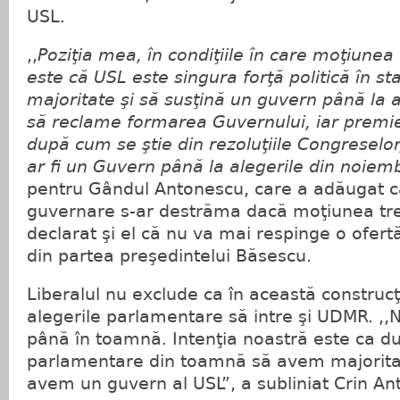
USL.
,,
Poziţia mea, în condiţiile în care moţiunea
este că USL este singura forţă politică în st
majoritate şi să susţină un guvern până la a
să reclame formarea Guvernului, iar premie
după cum se ştie din rezoluţiile Congreselor
ar fi un Guvern până la alegerile din noiem
pentru Gândul Antonescu, care a adăugat că
guvernare s-ar destrăma dacă moţiunea tre
declarat şi el că nu va mai respinge o ofer
din partea preşedintelui Băsescu.
Liberalul nu exclude ca în această construcţ
alegerile parlamentare să intre şi UDMR. ,,
până în toamnă. Intenţia noastră este ca du
parlamentare din toamnă să avem majoritat
avem un guvern al USL”, a subliniat Crin An