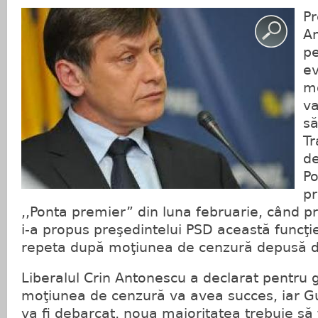
Pr
An
pe
ev
m
va
să
Tr
de
Po
pr
,,Ponta premier” din luna februarie, când p
i-a propus preşedintelui PSD această funcţie
repeta după moţiunea de cenzură depusă 
Liberalul Crin Antonescu a declarat pentru 
moţiunea de cenzură va avea succes, iar 
va fi debarcat, noua majoritatea trebuie să f