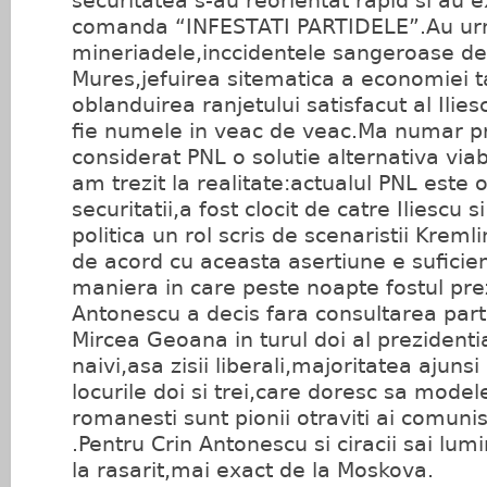
securitatea s-au reorientat rapid si au 
comanda “INFESTATI PARTIDELE”.Au u
mineriadele,inccidentele sangeroase de
Mures,jefuirea sitematica a economiei ta
oblanduirea ranjetului satisfacut al Ilies
fie numele in veac de veac.Ma numar pri
considerat PNL o solutie alternativa viab
am trezit la realitate:actualul PNL este 
securitatii,a fost clocit de catre Iliescu 
politica un rol scris de scenaristii Kreml
de acord cu aceasta asertiune e suficie
maniera in care peste noapte fostul prez
Antonescu a decis fara consultarea partid
Mircea Geoana in turul doi al prezidentia
naivi,asa zisii liberali,majoritatea ajuns
locurile doi si trei,care doresc sa mode
romanesti sunt pionii otraviti ai comunis
.Pentru Crin Antonescu si ciracii sai lumi
la rasarit,mai exact de la Moskova.