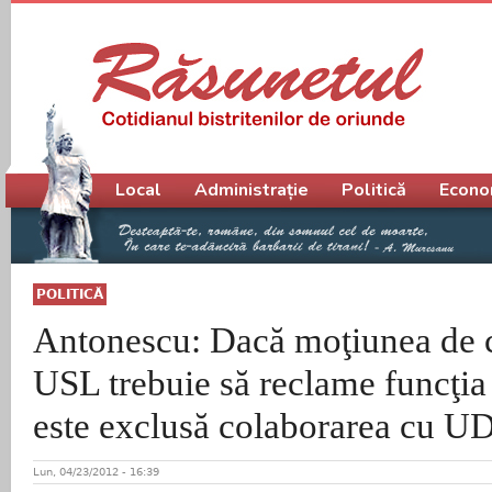
Meniu principal
Local
Administrație
Politică
Econo
POLITICĂ
Antonescu: Dacă moţiunea de c
USL trebuie să reclame funcţia
este exclusă colaborarea cu 
Lun, 04/23/2012 - 16:39