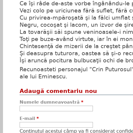
Ce îşi râde de-aste vorbe îngânându-le 
Vezi colo pe uriciunea fără suflet, fără 
Cu privirea-mpăroşată şi la fălci umflat 
Negru, cocoşat şi lacom, un izvor de şiret
La tovarăşii săi spune veninoasele-i nim
Toţi pe buze-având virtute, iar în ei mo
Chintesenţă de mizerii de la creştet pân
Şi deasupra tuturora, oastea să şi-o re
Îşi aruncă pocitura bulbucaţii ochi de br
Recunoasteti personajul "Crin Puturosul"
ale lui Eminescu.
Adaugă comentariu nou
Numele dumneavoastră
*
E-mail
*
Conţinutul acestui câmp va fi considerat confiden