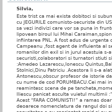
Silvia,
Este trist ca mai exista dobitoci si sub
cu JEGURILE comunisto-securiste din USL
sa vezi indivizi care vor sa puna in frunt
lipovean biroul lui Mihai Caraiman,spion
infiintarea PNL. A fost adus de urgenta
Campeanu ,fost agent de influienta al sec
romanilor din exil si in jurul acestuia s-
securisti,colaboratori si turnatori stiuti si
:Amedeo Lazarescu,Ionescu Quintus,Ba
Stolnici,Dinu Patriciu .Acestora li s-a alat
Antonescu,obscur profesor de istorie da
cu nume de cod PORUMBACU.Cei mai in v
reamintesc scena de pe tancheta,momen
Iliescu panicat asculta vuietul multimii
Acest “FARA COMUNISTI!” a ramas doar 
deoarece nomenclatura de rangul doi si