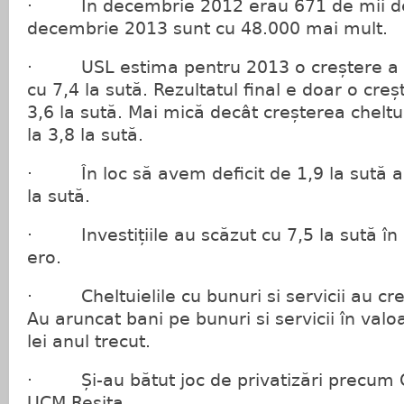
· În decembrie 2012 erau 671 de mii de
decembrie 2013 sunt cu 48.000 mai mult.
· USL estima pentru 2013 o creștere a v
cu 7,4 la sută. Rezultatul final e doar o creș
3,6 la sută. Mai mică decât creșterea cheltuie
la 3,8 la sută.
· În loc să avem deficit de 1,9 la sută ac
la sută.
· Investițiile au scăzut cu 7,5 la sută în
ero.
· Cheltuielile cu bunuri si servicii au cre
Au aruncat bani pe bunuri si servicii în val
lei anul trecut.
· Și-au bătut joc de privatizări precum O
UCM Reșița.