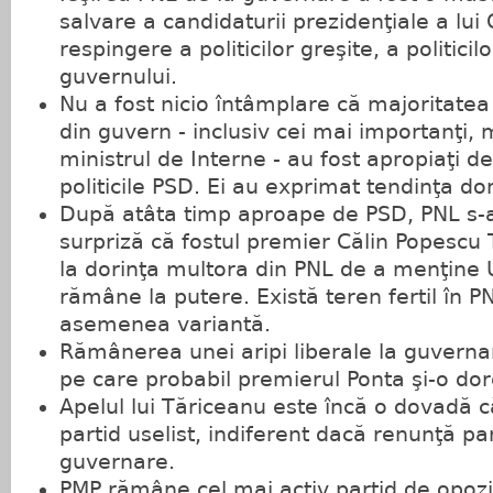
salvare a candidaturii prezidenţiale a lui
respingere a politicilor greşite, a politicil
guvernului.
Nu a fost nicio întâmplare că majoritatea m
din guvern - inclusiv cei mai importanţi, m
ministrul de Interne - au fost apropiaţi d
politicile PSD. Ei au exprimat tendinţa d
După atâta timp aproape de PSD, PNL s-a 
surpriză că fostul premier Călin Popescu
la dorinţa multora din PNL de a menţine 
rămâne la putere. Există teren fertil în P
asemenea variantă.
Rămânerea unei aripi liberale la guvernar
pe care probabil premierul Ponta şi-o dor
Apelul lui Tăriceanu este încă o dovadă
partid uselist, indiferent dacă renunţă par
guvernare.
PMP rămâne cel mai activ partid de opozi