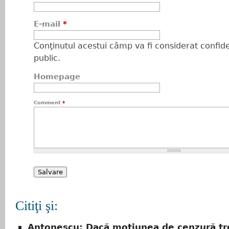
E-mail
*
Conţinutul acestui câmp va fi considerat confiden
public.
Homepage
Comment
*
Citiţi şi:
Antonescu: Dacă moţiunea de cenzură tr