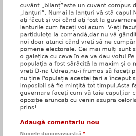
cuvânt „bilanț”este un cuvânt compus di
„lanțuri”. Numai la lanțuri vă stă capul.
ați făcut și voi când ați fost la guverna
lanțurile cum faceți voi acum. V-ați făcut
partidulețe la comandă,dar nu vă gândiți
noi doar atunci când vreți să ne cumpăra
pomene electorale. Cei mai mulți sunt săr
o gălețică cu ceva în ea vă dau votul.Pe
populația a fost sărăcită la maxim și o
vreți.D-na Udrea,nu-i frumos să faceți 
nu ține.Populația acestei țări a început 
imposibil să fie mințită tot timpul.Asta f
guvernare faceți cum vă taie capul,iar c
opoziție aruncați cu venin asupra celorl
prins!
Adaugă comentariu nou
Numele dumneavoastră
*