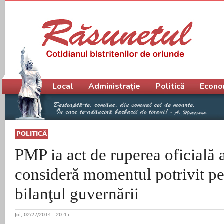
Meniu principal
Local
Administrație
Politică
Econo
POLITICĂ
PMP ia act de ruperea oficială 
consideră momentul potrivit pe
bilanţul guvernării
Joi, 02/27/2014 - 20:45