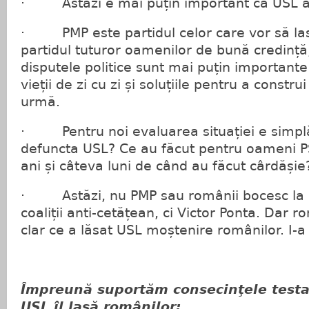
· Astăzi e mai puțin important că USL a
· PMP este partidul celor care vor să las
partidul tuturor oamenilor de bună credință
disputele politice sunt mai puțin importante
vieții de zi cu zi și soluțiile pentru a constru
urmă.
· Pentru noi evaluarea situației e simplă
defuncta USL? Ce au făcut pentru oameni PSD
ani și câteva luni de când au făcut cârdășie
· Astăzi, nu PMP sau românii bocesc la c
coaliții anti-cetățean, ci Victor Ponta. Dar r
clar ce a lăsat USL moștenire românilor. I-a
Împreună suportăm consecinţele test
USL îl lasă românilor: