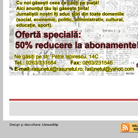
Design şi dezvoltare:
Linuxship