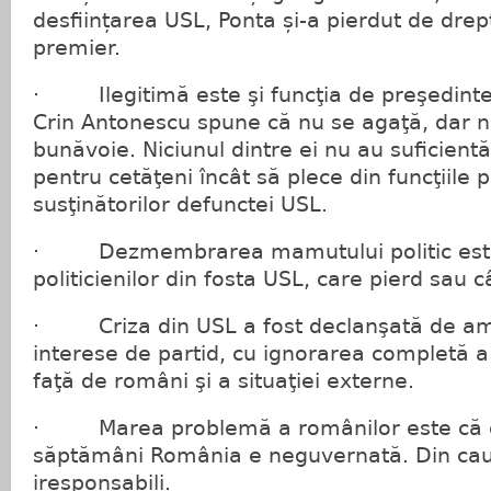
desființarea USL, Ponta și-a pierdut de dre
premier.
· Ilegitimă este şi funcţia de preşedinte 
Crin Antonescu spune că nu se agaţă, dar n
bunăvoie. Niciunul dintre ei nu au suficient
pentru cetăţeni încât să plece din funcţiile 
susţinătorilor defunctei USL.
· Dezmembrarea mamutului politic est
politicienilor din fosta USL, care pierd sau câ
· Criza din USL a fost declanşată de ambi
interese de partid, cu ignorarea completă a 
faţă de români şi a situaţiei externe.
· Marea problemă a românilor este că d
săptămâni România e neguvernată. Din cauz
iresponsabili.