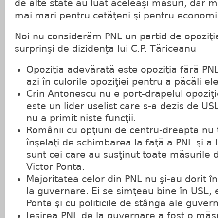
de alte state au luat aceleași măsuri, dar ma
mai mari pentru cetăţeni şi pentru economi
Noi nu considerăm PNL un partid de opoziţi
surprinşi de dizidenţa lui C.P. Tăriceanu
Opoziţia adevărată este opoziţia fără PN
azi în culorile opoziţiei pentru a păcăli el
Crin Antonescu nu e port-drapelul opoziţi
este un lider uselist care s-a dezis de USL
nu a primit nişte funcţii.
Românii cu opţiuni de centru-dreapta nu 
înşelaţi de schimbarea la faţă a PNL şi a 
sunt cei care au susţinut toate măsurile d
Victor Ponta.
Majoritatea celor din PNL nu şi-au dorit î
la guvernare. Ei se simţeau bine în USL, e
Ponta şi cu politicile de stânga ale guvern
Ieşirea PNL de la guvernare a fost o măs