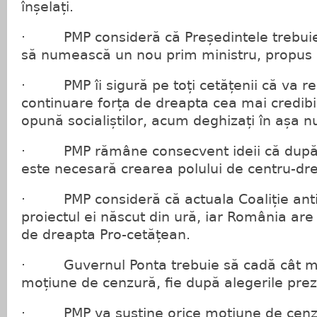
înșelați.
· PMP consideră că Președintele trebuie s
să numească un nou prim ministru, propus d
· PMP îi sigură pe toți cetățenii că va re
continuare forța de dreapta cea mai credibil
opună socialiștilor, acum deghizați în așa 
· PMP rămâne consecvent ideii că după
este necesară crearea polului de centru-dr
· PMP consideră că actuala Coaliție anti
proiectul ei născut din ură, iar România are
de dreapta Pro-cetățean.
· Guvernul Ponta trebuie să cadă cât mai
moțiune de cenzură, fie după alegerile prez
· PMP va susține orice moțiune de cenzur