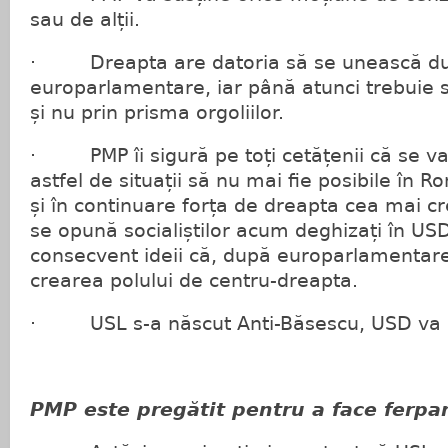
sau de alții.
· Dreapta are datoria să se unească d
europarlamentare, iar până atunci trebuie s
și nu prin prisma orgoliilor.
· PMP îi sigură pe toți cetățenii că se va
astfel de situații să nu mai fie posibile în 
și în continuare forța de dreapta cea mai cre
se opună socialiștilor acum deghizați în US
consecvent ideii că, după europarlamentar
crearea polului de centru-dreapta.
· USL s-a născut Anti-Băsescu, USD va m
PMP este pregătit pentru a face ferpa