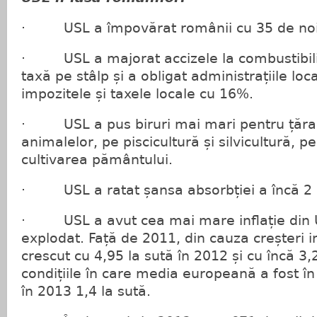
· USL a împovărat românii cu 35 de noi 
· USL a majorat accizele la combustibili,
taxă pe stâlp și a obligat administrațiile lo
impozitele și taxele locale cu 16%.
· USL a pus biruri mai mari pentru țăran
animalelor, pe piscicultură și silvicultură, pe
cultivarea pământului.
· USL a ratat șansa absorbției a încă 2 m
· USL a avut cea mai mare inflație din UE
explodat. Față de 2011, din cauza creșteri inf
crescut cu 4,95 la sută în 2012 și cu încă 3,2
condițiile în care media europeană a fost în 
în 2013 1,4 la sută.