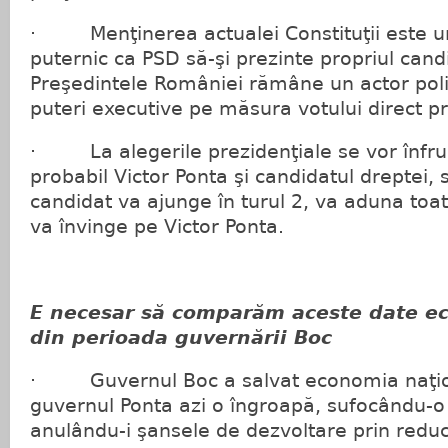
· Menţinerea actualei Constituţii este u
puternic ca PSD să-şi prezinte propriul candi
Preşedintele României rămâne un actor polit
puteri executive pe măsura votului direct pr
· La alegerile prezidenţiale se vor înfru
probabil Victor Ponta şi candidatul dreptei, 
candidat va ajunge în turul 2, va aduna toate
va învinge pe Victor Ponta.
E necesar să comparăm aceste date e
din perioada guvernării Boc
· Guvernul Boc a salvat economia naţion
guvernul Ponta azi o îngroapă, sufocându-o 
anulându-i şansele de dezvoltare prin reduce