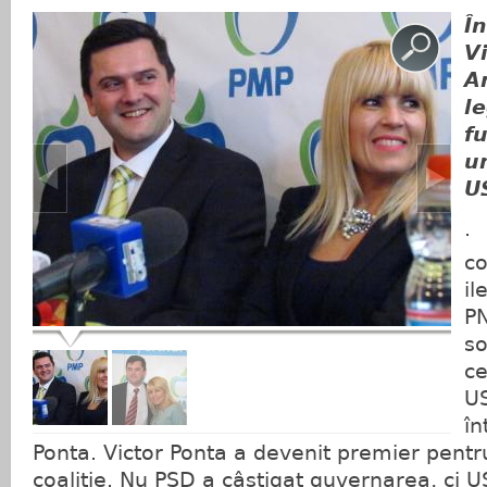
Î
Vi
A
le
f
u
U
·
c
il
PN
so
ce
US
în
Ponta. Victor Ponta a devenit premier pentr
coaliție. Nu PSD a câștigat guvernarea, ci 