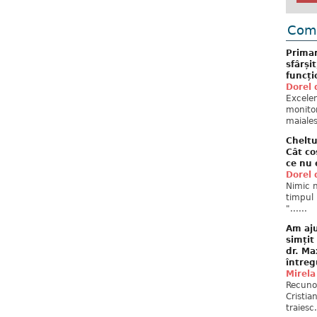
Come
Primar
sfârși
funcți
Dorel 
Excelent
monitor
maiales
Cheltu
Cât co
ce nu 
Dorel 
Nimic n
timpul 
"......
Am aju
simțit
dr. Ma
întreg
Mirela
Recuno
Cristia
traiesc.