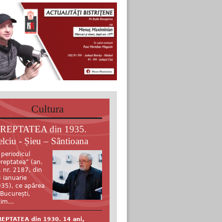
Cultura
REPTATEA din 1935.
elciu - Șieu – Sântioana
 periodicul
reptatea” (an.
, nr. 2187, din
 ianuarie
35), ce apărea
 București,
tim...
EPTATEA din 1930. 14 ani,