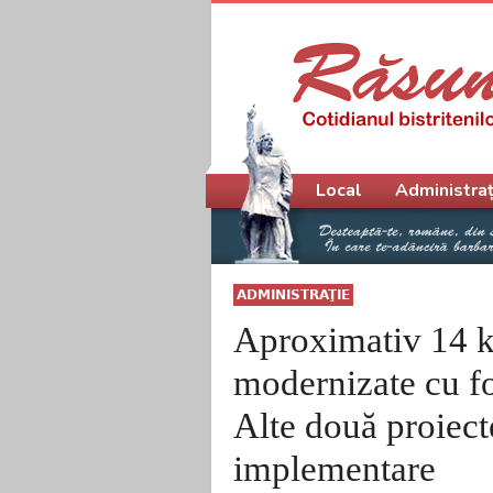
Meniu principal
Local
Administraț
ADMINISTRAŢIE
Aproximativ 14 k
modernizate cu f
Alte două proiect
implementare