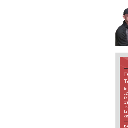
D
T
În
„D
IX
13
19
la
ci
DR