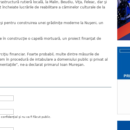
rastructură rutieră locală, la Malin, Beudiu, Viţa, Feleac, dar şi
ncheiate lucrările de reabilitare a căminelor culturale de la
pentru construirea unei grădiniţe moderne la Nuşeni, un
n construcţie o capelă mortuară, un proiect finanţat de
u financiar. Foarte probabil, multe dintre măsurile de
em în procedură de intabulare a domeniului public şi privat al
taţiile”, ne-a declarat primarul Ioan Mureşan.
onfidenţial şi nu va fi făcut public.