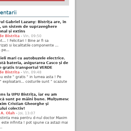
ntarii
ul Gabriel Lazany: Bistrița are, în
t, un sistem de supraveghere
onal și extins
de Bistrita
-
Vin, 09:50
... ! Felicitari ! Bine ar fi sa
izati si localitatile componente ...
 pe...
ieli mari cu autobuzele electrice.
stă bateria, asigurarea Casco și de
e gratis transportul VERDE
de Bistrita
-
Vin, 09:48
u este " gratis " in lumea asta ! Pe
" exploatarii... costurile sunt " scazute
ns la UPU Bistrița, iar eu am
 că sunt pe mâini bune. Mulţumesc
xim Cristian Gheorghe şi
ului colectiv!
 A. Olah
-
Joi, 13:07
stinta mea pentru d-nul doctor Maxim
n este infinita ! pot spune ca astazi mai
..