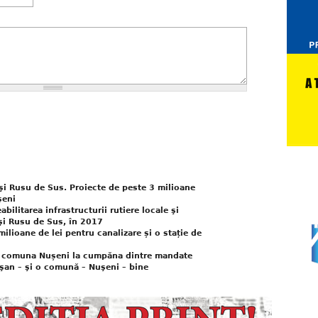
şi Rusu de Sus. Proiecte de peste 3 milioane
şeni
ilitarea infrastructurii rutiere locale şi
şi Rusu de Sus, în 2017
ilioane de lei pentru canalizare și o stație de
 comuna Nușeni la cumpăna dintre mandate
şan – şi o comună – Nuşeni – bine