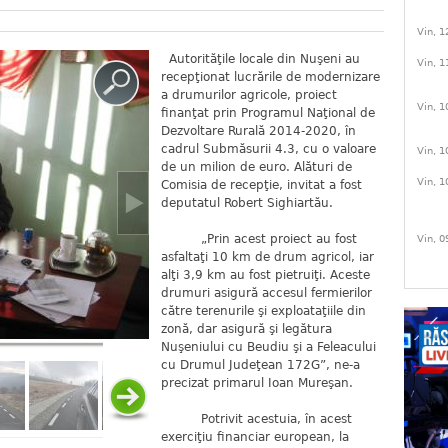
Vin, 1
Autorităţile locale din Nuşeni au
Vin, 1
recepţionat lucrările de modernizare
a drumurilor agricole, proiect
Vin, 1
finanţat prin Programul Naţional de
Dezvoltare Rurală 2014-2020, în
cadrul Submăsurii 4.3, cu o valoare
Vin, 1
de un milion de euro. Alături de
Vin, 1
Comisia de recepţie, invitat a fost
deputatul Robert Sighiartău.
„Prin acest proiect au fost
Vin, 0
asfaltaţi 10 km de drum agricol, iar
alţi 3,9 km au fost pietruiţi. Aceste
drumuri asigură accesul fermierilor
către terenurile şi exploataţiile din
zonă, dar asigură şi legătura
Nuşeniului cu Beudiu şi a Feleacului
cu Drumul Judeţean 172G”, ne-a
precizat primarul Ioan Mureşan.
Potrivit acestuia, în acest
exerciţiu financiar european, la