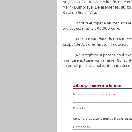
Nuşeni au fost finalizate lucrările de inf
Malin- Dumbrava. De asemenea, au fost î
Rusu de Sus şi Viţa.
Fonduri europene au fost atrase şi 
proiect estimat la 500.000 euro.
Nu în ultimul rând, la Nuşeni este î
Grupul de Acţiune Ţinutul Haiducilor.
„Ne pregătim şi pentru noul exerciţi
finanţare actuale vor rămâne. Noi sunt
comunei pentru a putea demara documen
Adaugă comentariu nou
Numele dumneavoastră
*
E-mail
*
Conţinutul acestui câmp va fi considerat c
Homepage