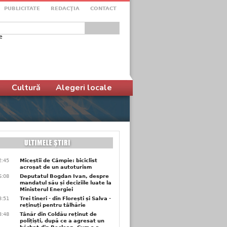
PUBLICITATE
REDACŢIA
CONTACT
e
ular de căutare
Cultură
Alegeri locale
2:45
Miceștii de Câmpie: biciclist
acroșat de un autoturism
6:08
Deputatul Bogdan Ivan, despre
mandatul său și deciziile luate la
Ministerul Energiei
3:51
Trei tineri - din Florești și Salva -
reținuți pentru tâlhărie
3:48
Tânăr din Coldău reținut de
polițiști, după ce a agresat un