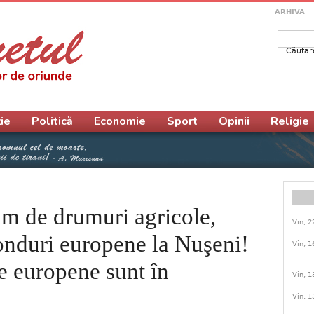
ARHIVA
Căutar
Form
ie
Politică
Economie
Sport
Opinii
Religie
m de drumuri agricole,
Vin, 2
onduri europene la Nuşeni!
Vin, 1
e europene sunt în
Vin, 1
Vin, 1