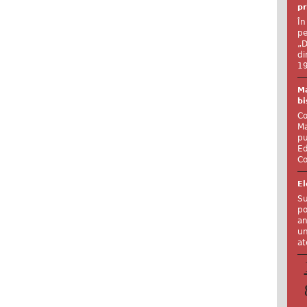
pr
În
pe
„D
di
19
Ma
bi
Co
Ma
pu
Ed
Co
El
Su
po
an
un
at