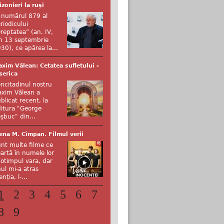
izonieri la ruși
 numărul 879 al
riodicului
reptatea” (an. IV,
n 13 septembrie
30), ce apărea la...
xim Vălean: Cetatea sufletului -
serica
ncitadinul nostru
xim Vălean a
blicat recent, la
itura "George
şbuc" din...
ena M. Cîmpan. Filmul verii
nt multe filme ce
artă în numele lor
otimpul vara, dar
ul mi-a atras
enția, l-...
1
2
3
4
5
6
7
8
9