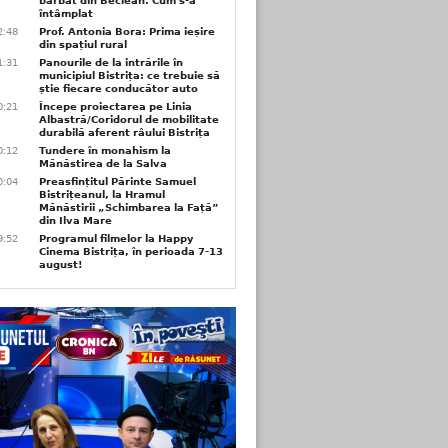
bărbat din Beclean. Cum s-a
întâmplat
2:48
Prof. Antonia Bora: Prima ieșire
din spațiul rural
1:31
Panourile de la intrările în
municipiul Bistrița: ce trebuie să
știe fiecare conducător auto
0:21
Începe proiectarea pe Linia
Albastră/Coridorul de mobilitate
durabilă aferent râului Bistrița
0:12
Tundere în monahism la
Mănăstirea de la Salva
0:04
Preasfințitul Părinte Samuel
Bistrițeanul, la Hramul
Mănăstirii „Schimbarea la Față”
din Ilva Mare
9:52
Programul filmelor la Happy
Cinema Bistrița, în perioada 7-13
august!