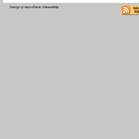
Design şi dezvoltare:
Linuxship