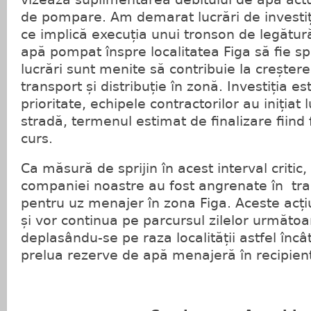
de pompare. Am demarat lucrări de investiț
ce implică execuția unui tronson de legătur
apă pompat înspre localitatea Figa să fie spo
lucrări sunt menite să contribuie la creștere
transport și distribuție în zonă. Investiția es
prioritate, echipele contractorilor au inițiat
stradă, termenul estimat de finalizare fiind 
curs.
Ca măsură de sprijin în acest interval critic, 
companiei noastre au fost angrenate în tra
pentru uz menajer în zona Figa. Aceste acțiu
și vor continua pe parcursul zilelor următoar
deplasându-se pe raza localității astfel încâ
prelua rezerve de apă menajeră în recipient