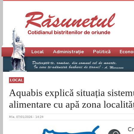
Meniu principal
Local
Administrație
Politică
Econo
LOCAL
Aquabis explică situația sistem
alimentare cu apă zona localităț
Mie, 07/01/2026 - 14:24
Cr