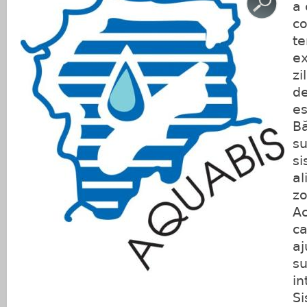
a 
co
te
ex
zi
de
es
Bă
su
si
al
zo
Ac
ca
aj
su
in
Si