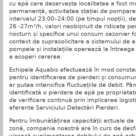
cu apă care deservește localitatea a fost mo
permanență, activitatea stației de pompare i
intervalul 23:00–24:00 (pe timpul nopții), d
26 -27m³/h, valori neobișnuit de ridicate pen
nocturn și specifice unui consum sezonier fo
context de suprasolicitare a sistemului de 
pompele și instalațiile operează la întreaga
a acoperi cererea.
Echipele Aquabis efectuează în mod constant
pentru identificarea de pierderi și consumu
ar putea intensifica fluctuațiile de debit. Pâ
identificată o pierdere de apă pe proprietate
de verificare continuă prin implicarea logisti
aferente Serviciului Detectări Pierderi.
Pentru îmbunătățirea capacității actuale de
zonă, compania noastră are în curs de desf
vizează suplimentarea debitului de apă actua