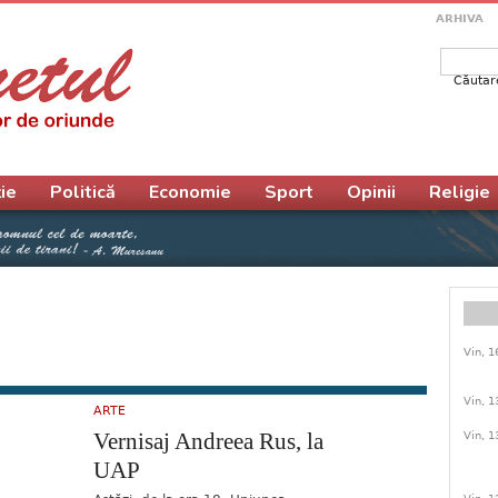
ARHIVA
Căutar
Form
ie
Politică
Economie
Sport
Opinii
Religie
Vin, 1
Vin, 1
ARTE
Vernisaj Andreea Rus, la
Vin, 1
UAP