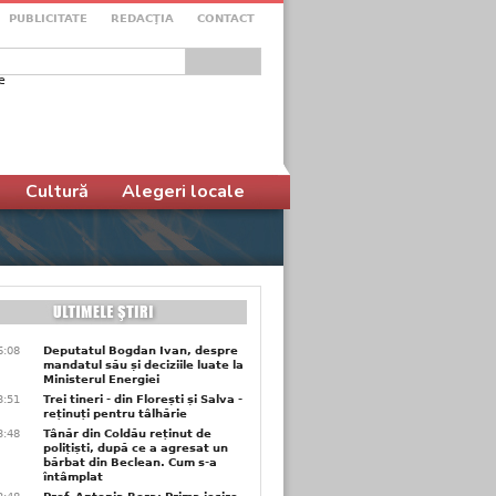
PUBLICITATE
REDACŢIA
CONTACT
e
ular de căutare
Cultură
Alegeri locale
6:08
Deputatul Bogdan Ivan, despre
mandatul său și deciziile luate la
Ministerul Energiei
3:51
Trei tineri - din Florești și Salva -
reținuți pentru tâlhărie
3:48
Tânăr din Coldău reținut de
polițiști, după ce a agresat un
bărbat din Beclean. Cum s-a
întâmplat