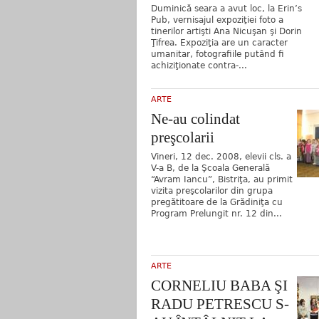
Duminică seara a avut loc, la Erin’s
Pub, vernisajul expoziţiei foto a
tinerilor artişti Ana Nicuşan şi Dorin
Ţifrea. Expoziţia are un caracter
umanitar, fotografiile putând fi
achiziţionate contra-...
ARTE
Ne-au colindat
preşcolarii
Vineri, 12 dec. 2008, elevii cls. a
V-a B, de la Şcoala Generală
“Avram Iancu”, Bistriţa, au primit
vizita preşcolarilor din grupa
pregătitoare de la Grădiniţa cu
Program Prelungit nr. 12 din...
ARTE
CORNELIU BABA ŞI
RADU PETRESCU S-