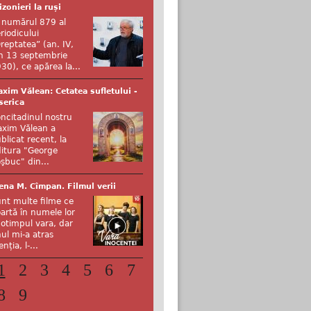
izonieri la ruși
 numărul 879 al
riodicului
reptatea” (an. IV,
n 13 septembrie
30), ce apărea la...
xim Vălean: Cetatea sufletului -
serica
ncitadinul nostru
xim Vălean a
blicat recent, la
itura "George
şbuc" din...
ena M. Cîmpan. Filmul verii
nt multe filme ce
artă în numele lor
otimpul vara, dar
ul mi-a atras
enția, l-...
1
2
3
4
5
6
7
8
9