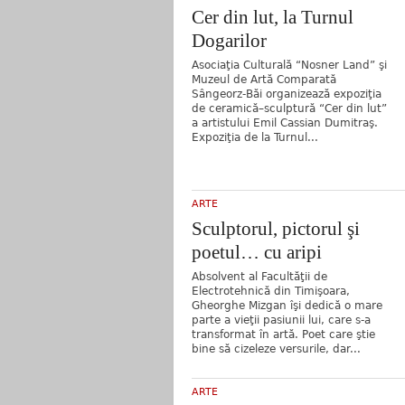
Cer din lut, la Turnul
Dogarilor
Asociaţia Culturală “Nosner Land” şi
Muzeul de Artă Comparată
Sângeorz-Băi organizează expoziţia
de ceramică–sculptură “Cer din lut”
a artistului Emil Cassian Dumitraş.
Expoziţia de la Turnul...
ARTE
Sculptorul, pictorul şi
poetul… cu aripi
Absolvent al Facultăţii de
Electrotehnică din Timişoara,
Gheorghe Mizgan îşi dedică o mare
parte a vieţii pasiunii lui, care s-a
transformat în artă. Poet care ştie
bine să cizeleze versurile, dar...
ARTE