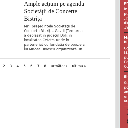
Ample acţiuni pe agenda
pr
În
Societăţii de Concerte
pe
Bistriţa
„D
di
Ieri, preşedintele Societăţii de
19
Concerte Bistriţa, Gavril Ţărmure, s-
a deplasat în judeţul Dolj, în
Ma
localitatea Cetate, unde în
bi
parteneriat cu fundaţia de poezie a
Co
lui Mircea Dinescu organizează un...
Ma
pu
Ed
2
3
4
5
6
7
8
următor ›
ultima »
Co
El
Su
po
an
un
at