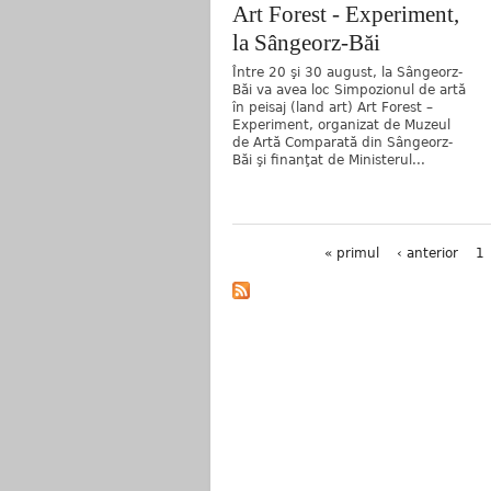
Art Forest - Experiment,
la Sângeorz-Băi
Între 20 şi 30 august, la Sângeorz-
Băi va avea loc Simpozionul de artă
în peisaj (land art) Art Forest –
Experiment, organizat de Muzeul
de Artă Comparată din Sângeorz-
Băi şi finanţat de Ministerul...
Pagini
« primul
‹ anterior
1