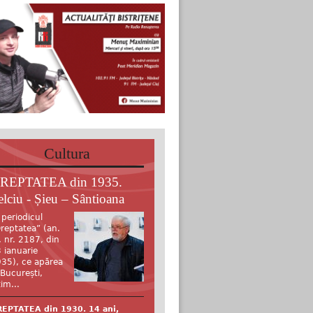
Cultura
REPTATEA din 1935.
elciu - Șieu – Sântioana
 periodicul
reptatea” (an.
, nr. 2187, din
 ianuarie
35), ce apărea
 București,
tim...
EPTATEA din 1930. 14 ani,