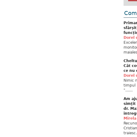
Come
Primar
sfârși
funcți
Dorel 
Excelent
monitor
maiales
Cheltu
Cât co
ce nu 
Dorel 
Nimic n
timpul 
"......
Am aju
simțit
dr. Ma
întreg
Mirela
Recuno
Cristia
traiesc.