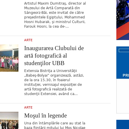
Artistul Maxim Dumitraş, director al
Muzeului de Artă Comparată din
Sângeorz-Băi, este invitat de către
preşedintele Egiptului, Mohammed
Hosni Hubarak, şi ministrul Culturii,
Farouk Hosni, la cea de-...
ARTE
Inaugurarea Clubului de
artă fotografică al
studenţilor UBB
Extensia Bistriţa a Universităţii
„Babeş-Bolyai” organizează, astăzi,
de la ora 15.30, în foaierul
instituţiei, vernisajul expoziţiei de
artă fotografică realizată de
studenţii Extensiei, având ca...
ARTE
Moşul în legende
Una din întâmplările care au stat la
baza fiinţării mitului lui Moş Nicolae