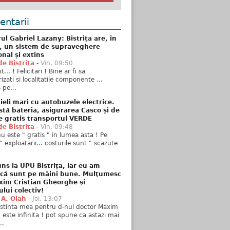
ntarii
ul Gabriel Lazany: Bistrița are, în
t, un sistem de supraveghere
onal și extins
de Bistrita
-
Vin, 09:50
... ! Felicitari ! Bine ar fi sa
izati si localitatile componente ...
 pe...
ieli mari cu autobuzele electrice.
stă bateria, asigurarea Casco și de
e gratis transportul VERDE
de Bistrita
-
Vin, 09:48
u este " gratis " in lumea asta ! Pe
" exploatarii... costurile sunt " scazute
ns la UPU Bistrița, iar eu am
 că sunt pe mâini bune. Mulţumesc
xim Cristian Gheorghe şi
ului colectiv!
 A. Olah
-
Joi, 13:07
stinta mea pentru d-nul doctor Maxim
n este infinita ! pot spune ca astazi mai
..