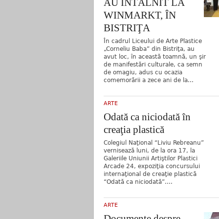
AU ÎNTÂLNIT LA
WINMARKT, ÎN
BISTRIŢA
În cadrul Liceului de Arte Plastice
„Corneliu Baba” din Bistriţa, au
avut loc, în această toamnă, un şir
de manifestări culturale, ca semn
de omagiu, adus cu ocazia
comemorării a zece ani de la...
ARTE
Odată ca niciodată în
creaţia plastică
Colegiul Naţional “Liviu Rebreanu”
vernisează luni, de la ora 17, la
Galeriile Uniunii Artiştilor Plastici
Arcade 24, expoziţia concursului
internaţional de creaţie plastică
“Odată ca niciodată”....
ARTE
Documente despre