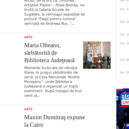
Astăzi, de la ora 18, Uniunea
Vin, 1
Artiştilor Plastici – filiala Bistriţa, ne
Vin, 1
invită la Galeria Arcade de
Sugălete, la vernisajul expoziţiei de
pictură “Elegii pentru lumină”,
Vin, 1
semnată de Andreea Rus. “...
Vin, 1
ARTE
Maria Olteanu,
Vin, 1
sărbătorită de
Biblioteca Judeţeană
Vin, 0
Momente încărcate de vibraţia
literei, în pragul sărbătorilor de
Vin, 0
iarnă, la Casa Memorială “Andrei
Mureşanu”, unde Biblioteca
Judeţeană a organizat un triplu
eveniment. După mesajul de bun
venit al...
ARTE
Maxim Dumitraş expune
la Cairo