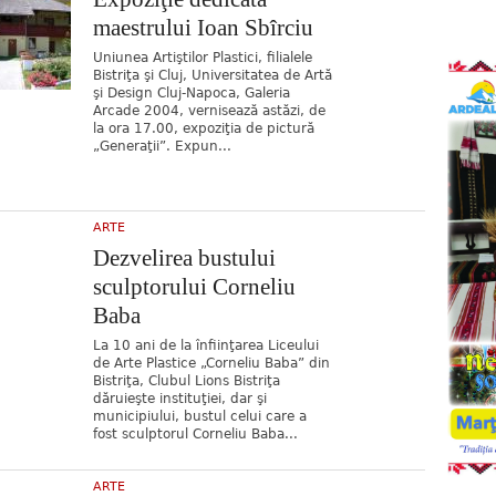
maestrului Ioan Sbîrciu
Uniunea Artiştilor Plastici, filialele
Bistriţa şi Cluj, Universitatea de Artă
şi Design Cluj-Napoca, Galeria
Arcade 2004, vernisează astăzi, de
la ora 17.00, expoziţia de pictură
„Generaţii”. Expun...
ARTE
Dezvelirea bustului
sculptorului Corneliu
Baba
La 10 ani de la înfiinţarea Liceului
de Arte Plastice „Corneliu Baba” din
Bistriţa, Clubul Lions Bistriţa
dăruieşte instituţiei, dar şi
municipiului, bustul celui care a
fost sculptorul Corneliu Baba...
ARTE