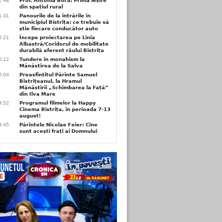
2:48
Prof. Antonia Bora: Prima ieșire
din spațiul rural
1:31
Panourile de la intrările în
municipiul Bistrița: ce trebuie să
știe fiecare conducător auto
0:21
Începe proiectarea pe Linia
Albastră/Coridorul de mobilitate
durabilă aferent râului Bistrița
0:12
Tundere în monahism la
Mănăstirea de la Salva
0:04
Preasfințitul Părinte Samuel
Bistrițeanul, la Hramul
Mănăstirii „Schimbarea la Față”
din Ilva Mare
9:52
Programul filmelor la Happy
Cinema Bistrița, în perioada 7-13
august!
9:45
Părintele Nicolae Feier: Cine
sunt acești frați ai Domnului