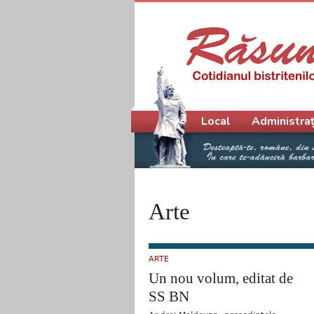
Meniu principal
Local
Administraț
Arte
ARTE
Un nou volum, editat de
SS BN