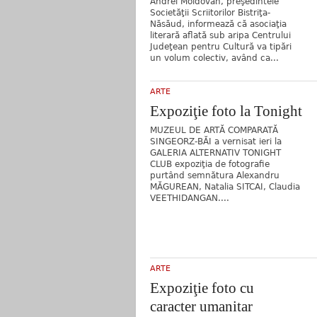
Andrei Moldovan, preşedintele
Societăţii Scriitorilor Bistriţa-
Năsăud, informează că asociaţia
literară aflată sub aripa Centrului
Judeţean pentru Cultură va tipări
un volum colectiv, având ca...
ARTE
Expoziţie foto la Tonight
MUZEUL DE ARTĂ COMPARATĂ
SINGEORZ-BĂI a vernisat ieri la
GALERIA ALTERNATIV TONIGHT
CLUB expoziţia de fotografie
purtând semnătura Alexandru
MĂGUREAN, Natalia SITCAI, Claudia
VEETHIDANGAN....
ARTE
Expoziţie foto cu
caracter umanitar