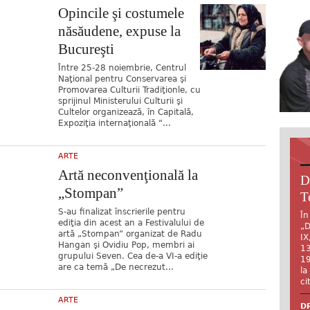
Opincile şi costumele
năsăudene, expuse la
Bucureşti
Între 25-28 noiembrie, Centrul
Naţional pentru Conservarea şi
Promovarea Culturii Tradiţionle, cu
sprijinul Ministerului Culturii şi
Cultelor organizează, în Capitală,
Expoziţia internaţională “...
ARTE
Artă neconvenţională la
D
„Stompan”
T
S-au finalizat înscrierile pentru
În
ediţia din acest an a Festivalului de
„D
artă „Stompan” organizat de Radu
IX
Hangan şi Ovidiu Pop, membri ai
13
grupului Seven. Cea de-a VI-a ediţie
19
are ca temă „De necrezut...
la
ci
ARTE
DR