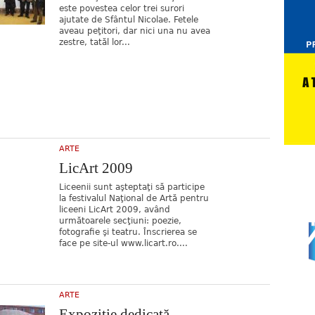
este povestea celor trei surori
ajutate de Sfântul Nicolae. Fetele
aveau peţitori, dar nici una nu avea
zestre, tatăl lor...
ARTE
LicArt 2009
Liceenii sunt aşteptaţi să participe
la festivalul Naţional de Artă pentru
liceeni LicArt 2009, având
următoarele secţiuni: poezie,
fotografie şi teatru. Înscrierea se
face pe site-ul www.licart.ro....
ARTE
Expoziţie dedicată