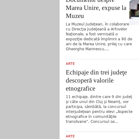
Marea Unire, expuse la
Muzeu
La Muzeul Judeţean, în colaborare
cu Direcţia Judeţeană a Arhivelor
Naţionale, a fost vernisată o
expoziţie dedicată împlinirii a 90 de
ani de la Marea Unire, prilej cu care
Gheorghe Marinescu,...
ARTE
Echipaje din trei judeţe
descoperă valorile
etnografice
11 echipaje, dintre care 9 din judeţ
şi câte unul din Cluj şi Neamţ, vor
participa, sâmbătă, la concursul
interjudeţean pentru elevi „Aspecte
etnografice în comunităţile
transilvane”. Concursul se...
ARTE