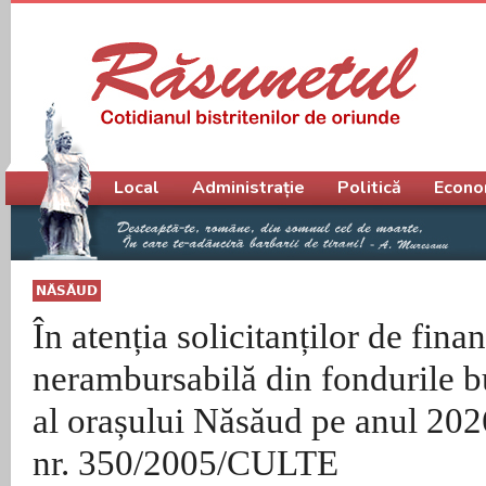
Meniu principal
Local
Administrație
Politică
Econo
NĂSĂUD
În atenția solicitanților de fina
nerambursabilă din fondurile b
al orașului Năsăud pe anul 202
nr. 350/2005/CULTE