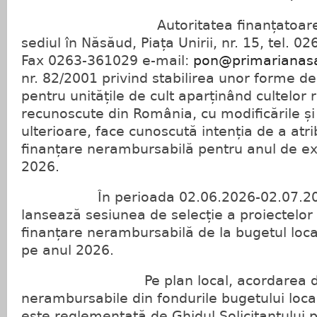
Autoritatea finanțatoare Oraș
sediul în Năsăud, Piața Unirii, nr. 15, tel. 
Fax 0263-361029 e-mail:
pon@primarianas
nr. 82/2001 privind stabilirea unor forme de 
pentru unitățile de cult aparținând cultelor 
recunoscute din România, cu modificările și
ulterioare, face cunoscută intenția de a atr
finanțare nerambursabilă pentru anul de ex
2026.
În perioada 02.06.2026-02.07.2026
lansează sesiunea de selecție a proiectelor
finanțare nerambursabilă de la bugetul loca
pe anul 2026.
Pe plan local, acordarea de f
nerambursabile din fondurile bugetului loca
este reglementată de Ghidul Solicitantului 