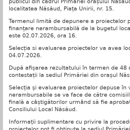
publicul din cadrul Primăriei orașului Năsăud
localitatea Năsăud, Piața Unirii, nr. 15.
Termenul limită de depunere a proiectelor p
finanțare nerambursabilă de la bugetul loc
este 02.07.2026, ora 16.
Selecția si evaluarea proiectelor va avea lo
04.07.2026.
După afișarea rezultatului în termen de 48
contestații la sediul Primăriei din orașul Nă
Selecția şi evaluarea proiectelor depuse în 
nerambursabile se va face de către comisiil
finală a câștigătorilor urmând să fie aproba
Consiliului Local Năsăud.
Informații suplimentare cu privire la proced
proiectelor pot fi obținute la sediul Primări