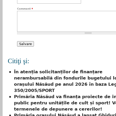
Comment
*
Citiţi şi:
În atenția solicitanților de finanțare
nerambursabilă din fondurile bugetului lo
orașului Năsăud pe anul 2026 în baza Legi
350/2005/SPORT
Primăria Năsăud va finanța proiecte de i
public pentru unitățile de cult și sport! V
termenele de depunere a cererilor!
Primăria orașului Năsăud a lansat Ghidur