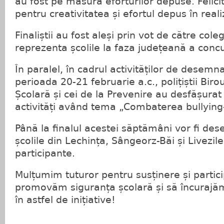
au fost pe măsură eforturilor depuse. Felicit
pentru creativitatea și efortul depus în reali
Finaliștii au fost aleși prin vot de către colegi
reprezenta școlile la faza județeană a concu
În paralel, în cadrul activităților de desemnar
perioada 20-21 februarie a.c., polițiștii Biro
Școlară și cei de la Prevenire au desfășurat 
activități având tema „Combaterea bullying-u
Până la finalul acestei săptămâni vor fi desem
școlile din Lechința, Sângeorz-Băi și Livezile,
participante.
Mulțumim tuturor pentru susținere și parti
promovăm siguranța școlară și să încurajăm
în astfel de inițiative!