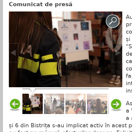
Comunicat de presă
Au
pr
co
și
"S
de
ca
co
fa
in
in
As
a 
a 
și 6 din Bistrița s-au implicat activ în acest p