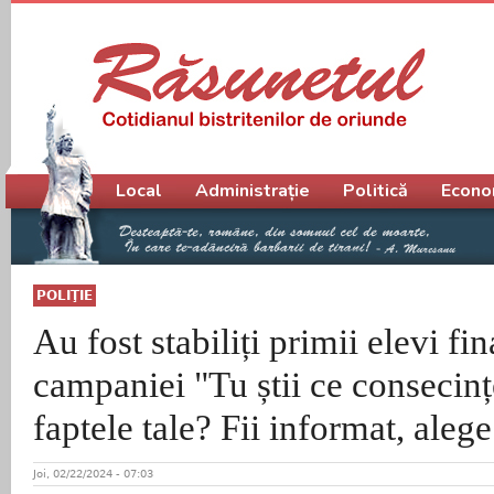
Meniu principal
Local
Administrație
Politică
Econo
POLIŢIE
Au fost stabiliți primii elevi fina
campaniei "Tu știi ce consecinț
faptele tale? Fii informat, alege
Joi, 02/22/2024 - 07:03