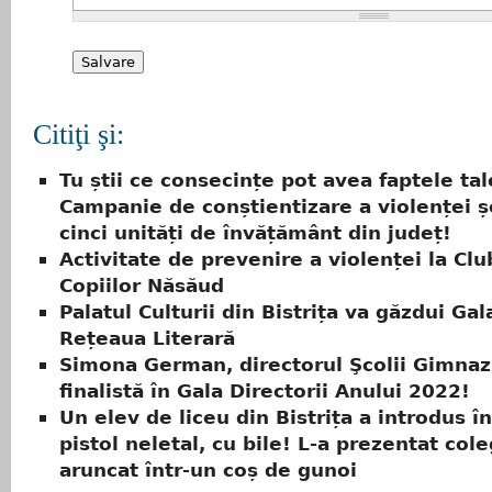
Citiţi şi:
Tu știi ce consecințe pot avea faptele tal
Campanie de conștientizare a violenței ș
cinci unități de învățământ din județ!
Activitate de prevenire a violenței la Clu
Copiilor Năsăud
Palatul Culturii din Bistrița va găzdui Gal
Rețeaua Literară
Simona German, directorul Şcolii Gimnazi
finalistă în Gala Directorii Anului 2022!
Un elev de liceu din Bistrița a introdus î
pistol neletal, cu bile! L-a prezentat coleg
aruncat într-un coș de gunoi