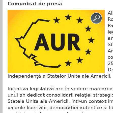
Comunicat de presă
Al
Ro
Pa
le
an
St
Am
co
25
De
Independență a Statelor Unite ale Americii.
Inițiativa legislativă are în vedere marcarea,
unui an dedicat consolidării relației strateg
Statele Unite ale Americii, într-un context in
valorile libertății, democrației autentice și 