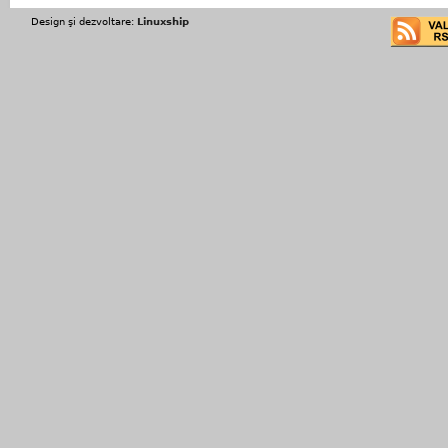
Design şi dezvoltare:
Linuxship