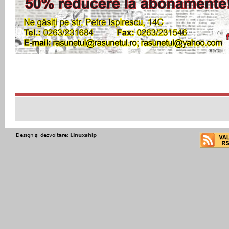
Design şi dezvoltare:
Linuxship