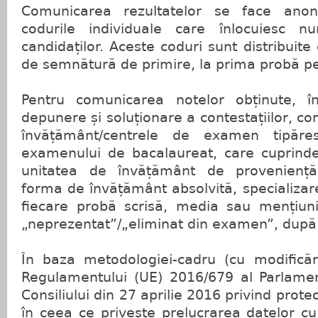
Comunicarea rezultatelor se face anonim
codurile individuale care înlocuiesc 
candidaților. Aceste coduri sunt distribuite
de semnătură de primire, la prima probă pe
Pentru comunicarea notelor obținute, 
depunere și soluționare a contestațiilor, com
învățământ/centrele de examen tipăresc
examenului de bacalaureat, care cuprinde:
unitatea de învățământ de proveniență,
forma de învățământ absolvită, specializare
fiecare probă scrisă, media sau mențiunil
„neprezentat”/„eliminat din examen”, după
În baza metodologiei-cadru (cu modificări
Regulamentului (UE) 2016/679 al Parlamen
Consiliului din 27 aprilie 2016 privind prote
în ceea ce privește prelucrarea datelor cu