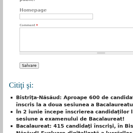
Homepage
Comment
*
Citiţi şi:
Bistriţa-Năsăud: Aproape 600 de candidaţ
înscris la a doua sesiunea a Bacalaureatu
În 2 iunie începe înscrierea candidaților 
sesiune a examenului de Bacalaureat!
Bacalaureat: 415 candidaţi înscrişi, în Bis