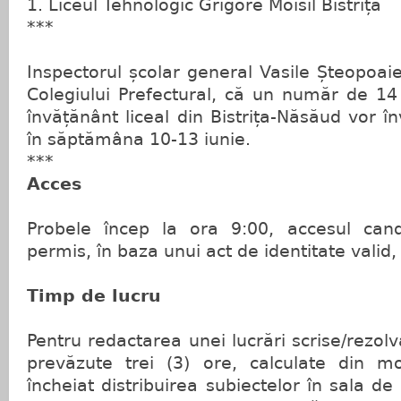
1. Liceul Tehnologic Grigore Moisil Bistrița
***
Inspectorul școlar general Vasile Șteopoaie
Colegiului Prefectural, că un număr de 14
învățănânt liceal din Bistrița-Năsăud vor î
în săptămâna 10-13 iunie.
***
Acces
Probele încep la ora 9:00, accesul candid
permis, în baza unui act de identitate valid,
Timp de lucru
Pentru redactarea unei lucrări scrise/rezol
prevăzute trei (3) ore, calculate din m
încheiat distribuirea subiectelor în sala d