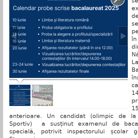
s
e
d
s
pe
î
d
N
L
B
î
ca
1
p
1
anterioare. Un candidat (olimpic de l
Sportiv) a susținut examenul de bacal
specială, potrivit inspectorului școlar g