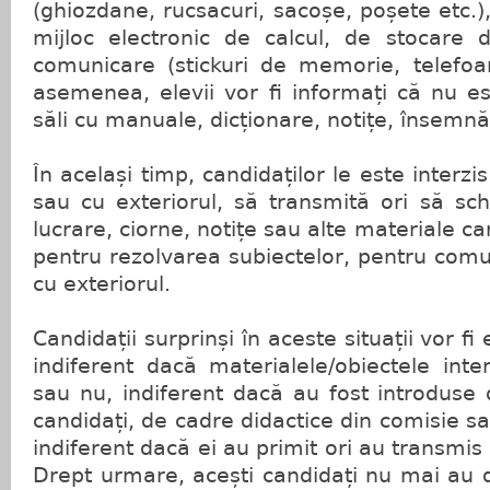
(ghiozdane, rucsacuri, sacoșe, poșete etc.)
mijloc electronic de calcul, de stocare 
comunicare (stickuri de memorie, telefoan
asemenea, elevii vor fi informați că nu e
săli cu manuale, dicționare, notițe, însemnăr
În același timp, candidaților le este interzi
sau cu exteriorul, să transmită ori să sch
lucrare, ciorne, notițe sau alte materiale car
pentru rezolvarea subiectelor, pentru comun
cu exteriorul.
Candidații surprinși în aceste situații vor f
indiferent dacă materialele/obiectele inter
sau nu, indiferent dacă au fost introduse d
candidați, de cadre didactice din comisie s
indiferent dacă ei au primit ori au transmis 
Drept urmare, acești candidați nu mai au d