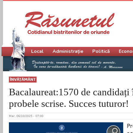
Meniu principal
Local
Administrație
Politică
Econo
ÎNVĂŢĂMÂNT
Bacalaureat:1570 de candidați 
probele scrise. Succes tuturor!
Mar, 06/10/2025 - 07:00
P