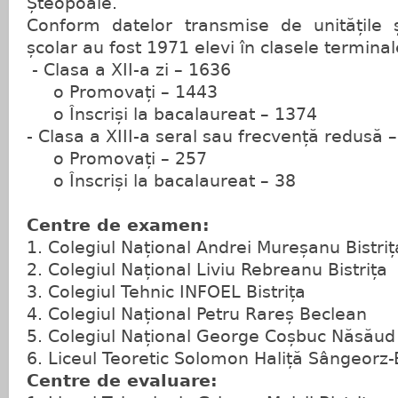
Șteopoaie.
Conform datelor transmise de unitățile 
școlar au fost 1971 elevi în clasele terminale
- Clasa a XII-a zi – 1636
o
Promovați – 1443
o
Înscriși la bacalaureat – 1374
-
Clasa a XIII-a seral sau frecvență redusă 
o
Promovați – 257
o
Înscriși la bacalaureat – 38
Centre de examen:
1. Colegiul Național Andrei Mureșanu Bistriț
2. Colegiul Național Liviu Rebreanu Bistrița
3. Colegiul Tehnic INFOEL Bistrița
4. Colegiul Național Petru Rareș Beclean
5. Colegiul Național George Coșbuc Năsăud
6. Liceul Teoretic Solomon Haliță Sângeorz-
Centre de evaluare: