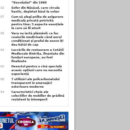
”Revoluției” din 1989
3:32
Șofer din Năsăud, care circula
haotic, depistat băut la volan
1:07
Cum să alegi polița de asigurare
medicală privată potrivită
pentru tine: 5 aspecte esențiale
la care să fii atent
1:05
Vara nu iartă plămânii: ce fac
ceaiurile medicinale când aerul
condiționat și praful de sezon îți
dau bătăi de cap
1:03
Lucrările de restaurare a Cetății
Medievale Bistrița, finanțate din
fonduri europene, au fost
finalizate
1:02
Desertul pentru o cină specială
acasă: opțiuni care nu necesită
experiență
1:00
7 utilizări ale policarbonatului
transparent în amenajări
exterioare moderne
0:54
Caracteristici cheie ale
colecțiilor de mobilier de grădină
rezistent la intemperii