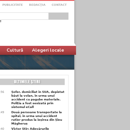
PUBLICITATE
REDACŢIA
CONTACT
e
ular de căutare
Cultură
Alegeri locale
3:56
Șofer, domiciliat în SUA, depistat
băut la volan, în urma unui
accident cu pagube materiale.
Poliția a fost sesizată prin
sistemul eCall
3:49
Două persoane transportate la
spital, în urma unui accident
rutier produs la ieșirea din Șieu
Măgheruș
3:40
Victor Știr: Adevărurile