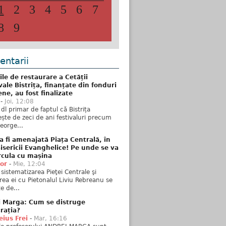
1
2
3
4
5
6
7
8
9
ntarii
ile de restaurare a Cetății
ale Bistrița, finanțate din fonduri
ne, au fost finalizate
-
Joi, 12:08
 dl primar de faptul că Bistrița
ște de zeci de ani festivaluri precum
George...
 fi amenajată Piața Centrală, în
isericii Evanghelice! Pe unde se va
rcula cu mașina
tor
-
Mie, 12:04
sistematizarea Pieţei Centrale şi
rea ei cu Pietonalul Liviu Rebreanu se
e de...
i Marga: Cum se distruge
rația?
ius Frei
-
Mar, 16:16