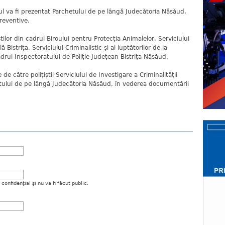
atul va fi prezentat Parchetului de pe lângă Judecătoria Năsăud,
reventive.
știlor din cadrul Biroului pentru Protecția Animalelor, Serviciului
 Bistrița, Serviciului Criminalistic și al luptătorilor de la
drul Inspectoratului de Poliție Județean Bistrița-Năsăud.
de către polițiștii Serviciului de Investigare a Criminalității
lui de pe lângă Judecătoria Năsăud, în vederea documentării
onfidenţial şi nu va fi făcut public.