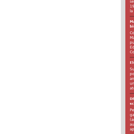
se
19
la
Ma
bi
Co
Ma
pu
Ed
Co
El
Su
po
an
un
at
D
sc
Pe
ga
(a
au
ap