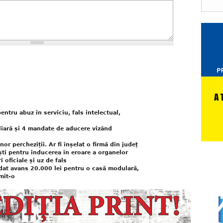
entru abuz în serviciu, fals intelectual,
liară și 4 mandate de aducere vizând
nor percheziții. Ar fi înșelat o firmă din județ
iști pentru inducerea în eroare a organelor
i oficiale și uz de fals
dat avans 20.000 lei pentru o casă modulară,
mit-o