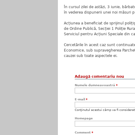
În cursul zilei de astăzi, 3 iunie, bărb
în vederea dispunerii unei noi măsuri p
Acțiunea a beneficiat de sprijinul poliți
de Ordine Publică, Secției 1 Poliție Rurală
Serviciul pentru Acțiuni Speciale din ca
Cercetările în acest caz sunt continuate 
Economice, sub supravegherea Parchetu
cauzei sub toate aspectele ei.
Adaugă comentariu nou
Numele dumneavoastră
*
E-mail
*
Conţinutul acestui câmp va fi considerat c
Homepage
Comment
*