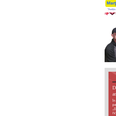
D
an
În
pe
„D
IV