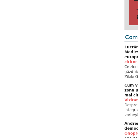
Come
Lucrăr
Mediev
europe
cititor
Ce zice
găzduie
Zilele 
Cum va
zona B
mai ci
Vizita
Despre 
integra
vorbeşt
Andre
democ
Onopre