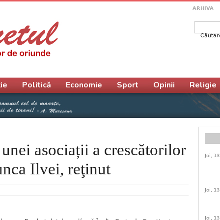
ARHIVA
Căutar
Form
ie
Politică
Economie
Sport
Opinii
Religie
unei asociații a crescătorilor
Joi, 1
nca Ilvei, reţinut
Joi, 1
Joi, 1