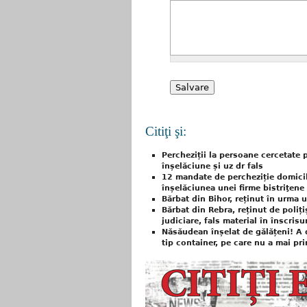
Citiţi şi:
Percheziții la persoane cercetate p
înșelăciune și uz dr fals
12 mandate de percheziție domici
înșelăciunea unei firme bistriţene
Bărbat din Bihor, reținut în urma u
Bărbat din Rebra, reținut de poliț
judiciare, fals material în înscrisur
Năsăudean înșelat de gălățeni! A 
tip container, pe care nu a mai pri