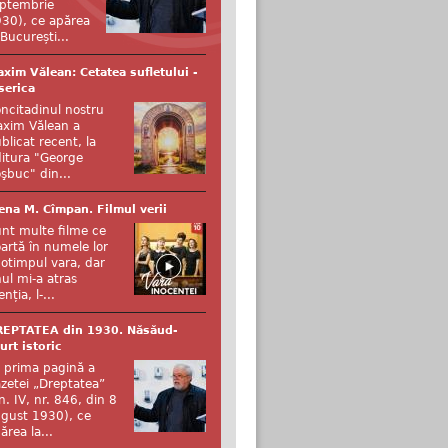
ptembrie
30), ce apărea
 București...
xim Vălean: Cetatea sufletului -
serica
ncitadinul nostru
xim Vălean a
blicat recent, la
itura "George
şbuc" din...
ena M. Cîmpan. Filmul verii
nt multe filme ce
artă în numele lor
otimpul vara, dar
ul mi-a atras
enția, l-...
REPTATEA din 1930. Năsăud-
urt istoric
 prima pagină a
zetei „Dreptatea”
n. IV, nr. 846, din 8
gust 1930), ce
ărea la...