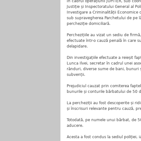
În cadrul operațiunii JUPITER, sub coor
Justiție și Inspectoratului General al Pol
Investigare a Criminalității Economice 
sub supravegherea Parchetului de pe 
percheziție domiciliară.
Perchezițiile au vizat un sediu de firmă
efectuate într-o cauză penală în care s
delapidare.
Din investigațiile efectuate a reieșit f
Lunca Ilvei, secretar în cadrul unei asoci
rânduri, diverse sume de bani, bunuri și
subvenții.
Prejudiciul cauzat prin comiterea faptel
bunurile și conturile bărbatului de 50 d
La percheziții au fost descoperite și r
și înscrisuri relevante pentru cauză, pr
Totodată, pe numele unui bărbat, de 50
aducere.
Acesta a fost condus la sediul poliției,