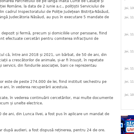
donarea Parchetului de pe lângă Înalta Curte de Casație și
iției Române, la data de 2 iunie a.c., polițiștii Serviciului de
Joi, 1
din cadrul Inspectoratului de Poliție Județean Bistrița-Năsăud,
lângă Judecătoria Năsăud, au pus în executare 5 mandate de
Joi, 1
, depozit și fermă, precum și domiciliile unor persoane, fiind
Joi, 1
unt efectuate cercetări pentru comiterea infracțiunii de
Joi, 1
aptul că, între anii 2018 și 2021, un bărbat, de 50 de ani, din
ații a crescătorilor de animale, și-ar fi însușit, în repetate
 servicii, din fondurile asociației, bani ce reprezentau
Joi, 1
or este de peste 274.000 de lei, fiind instituit sechestru pe
Joi, 1
e ani, în vederea recuperării acestuia.
Joi, 1
idicate, în vederea continuării cercetărilor, mai multe documente
ecum și unelte electrice.
 de ani, din Lunca Ilvei, a fost pus în aplicare un mandat de
 iar după audieri, a fost dispusă reținerea, pentru 24 de ore.