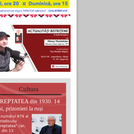
Cultura
REPTATEA din 1930. 14
i, prizonieri la ruși
 numărul 879 al
riodicului
reptatea” (an.
, din 13