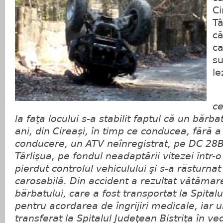
Ci
Tâ
că
ca
su
le
ce
la faţa locului s-a stabilit faptul că un bărb
ani, din Cireaşi, în timp ce conducea, fără
conducere, un ATV neînregistrat, pe DC 28B, 
Târlişua, pe fondul neadaptării vitezei într-
pierdut controlul vehiculului şi s-a răsturna
carosabilă. Din accident a rezultat vătămar
bărbatului, care a fost transportat la Spita
pentru acordarea de îngrijiri medicale, iar ul
transferat la Spitalul Judeţean Bistriţa în v