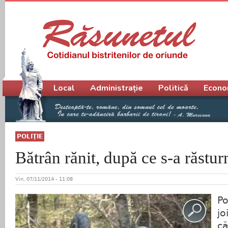
Meniu principal
Local
Administrație
Politică
Econo
POLIŢIE
Bătrân rănit, după ce s-a răstu
Vin, 07/11/2014 - 11:08
Po
jo
că