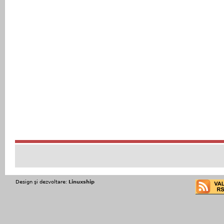
Design şi dezvoltare:
Linuxship