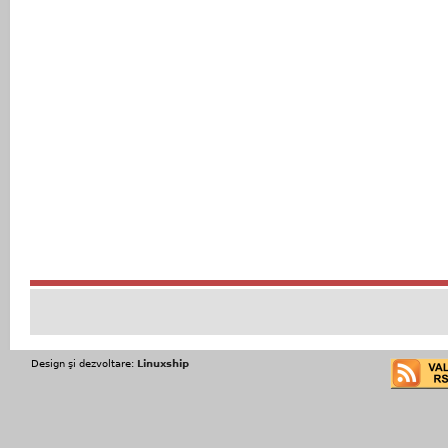
Design şi dezvoltare:
Linuxship