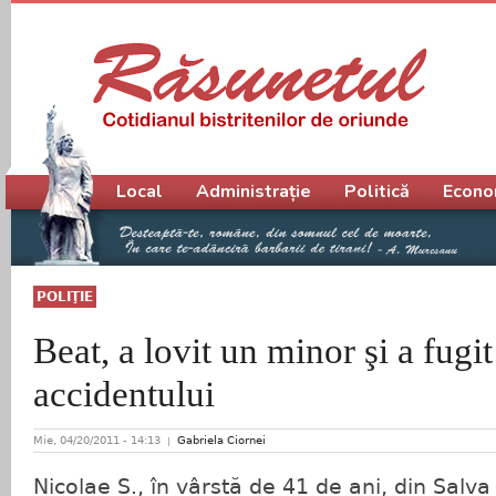
Meniu principal
Local
Administrație
Politică
Econo
POLIŢIE
Beat, a lovit un minor şi a fugit
accidentului
Mie, 04/20/2011 - 14:13
Gabriela Ciornei
Nicolae S., în vârstă de 41 de ani, din Salva