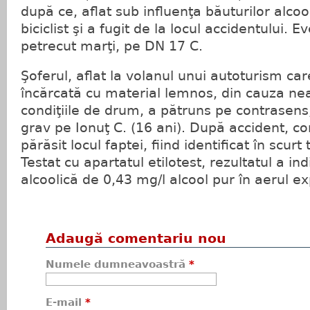
după ce, aflat sub influenţa băuturilor alcoo
biciclist şi a fugit de la locul accidentului. 
petrecut marţi, pe DN 17 C.
Şoferul, aflat la volanul unui autoturism ca
încărcată cu material lemnos, din cauza nead
condiţiile de drum, a pătruns pe contrasens
grav pe Ionuţ C. (16 ani). După accident, c
părăsit locul faptei, fiind identificat în scurt 
Testat cu apartatul etilotest, rezultatul a in
alcoolică de 0,43 mg/l alcool pur în aerul ex
Adaugă comentariu nou
Numele dumneavoastră
*
E-mail
*