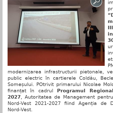
i
p
“
m
I
i
3
u
in
e
P
modernizarea infrastructurii pietonale, ve
public electric în cartierele Coldău, Becl
Someșului. POtrivit primarului Nicolae Mol
finanțat în cadrul
Programul Regiona
2027
, Autoritatea de Management pentru
Nord-Vest 2021-2027 fiind Agenția de D
Nord-Vest.