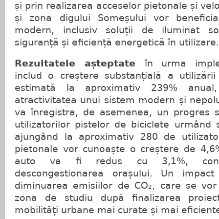
și prin realizarea acceselor pietonale și vel
și zona digului Someșului vor beneficia
modern, inclusiv soluții de iluminat so
siguranță și eficiență energetică în utilizare.
Rezultatele așteptate
în urma implem
includ o creștere substanțială a utilizării
estimată la aproximativ 239% anual,
atractivitatea unui sistem modern și nepolu
va înregistra, de asemenea, un progres s
utilizatorilor pistelor de biciclete urmân
ajungând la aproximativ 280 de utilizator
pietonale vor cunoaște o creștere de 4,6%
auto va fi redus cu 3,1%, contr
descongestionarea orașului. Un impac
diminuarea emisiilor de CO₂, care se vo
zona de studiu după finalizarea proiec
mobilități urbane mai curate și mai eficient