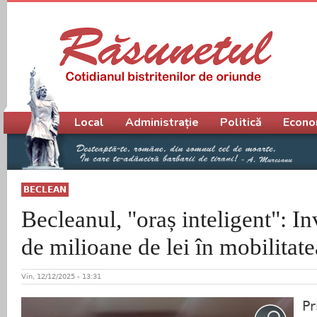
Meniu principal
Local
Administrație
Politică
Econo
BECLEAN
Becleanul, "oraș inteligent": In
de milioane de lei în mobilitat
Vin, 12/12/2025 - 13:31
P