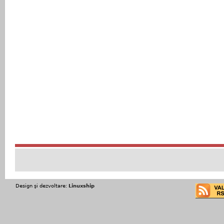
Design şi dezvoltare:
Linuxship