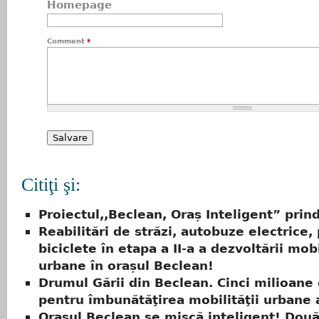
Homepage
Comment
*
Citiţi şi:
Proiectul,,Beclean, Oraș Inteligent” prin
Reabilitări de străzi, autobuze electrice,
biciclete în etapa a II-a a dezvoltării mobi
urbane în orașul Beclean!
Drumul Gării din Beclean. Cinci milioane
pentru îmbunătăţirea mobilităţii urbane 
Orașul Beclean se mișcă inteligent! Două