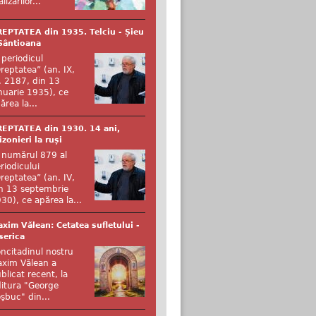
alizărilor...
EPTATEA din 1935. Telciu - Șieu
Sântioana
 periodicul
reptatea” (an. IX,
. 2187, din 13
nuarie 1935), ce
ărea la...
EPTATEA din 1930. 14 ani,
izonieri la ruși
 numărul 879 al
riodicului
reptatea” (an. IV,
n 13 septembrie
30), ce apărea la...
xim Vălean: Cetatea sufletului -
serica
ncitadinul nostru
xim Vălean a
blicat recent, la
itura "George
şbuc" din...