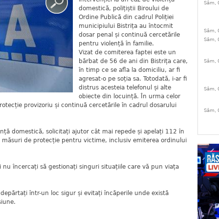
Sâm, 
domestică, polițiștii Biroului de
Ordine Publică din cadrul Poliției
municipiului Bistrița au întocmit
Sâm, 
dosar penal și continuă cercetările
Sâm, 
pentru violență în familie.
Vizat de comiterea faptei este un
bărbat de 56 de ani din Bistrița care,
Sâm, 
în timp ce se afla la domiciliu, ar fi
agresat-o pe soția sa. Totodată, i-ar fi
distrus acesteia telefonul și alte
Sâm, 
obiecte din locuință. În urma celor
rotecție provizoriu și continuă cercetările în cadrul dosarului
Sâm, 
ță domestică, solicitați ajutor cât mai repede și apelați 112 în
ne măsuri de protecție pentru victime, inclusiv emiterea ordinului
nu încercați să gestionați singuri situațiile care vă pun viața
ndepărtați într-un loc sigur și evitați încăperile unde există
siune.