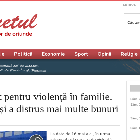
ARHIVA
Căutar
Form
ie
Politică
Economie
Sport
Opinii
Religie
t pentru violență în familie.
Sâm, 
Sâm, 
 și a distrus mai multe bunuri
Sâm, 
Sâm, 
La data de 16 mai a.c., în urma
intervenției la un caz de violență