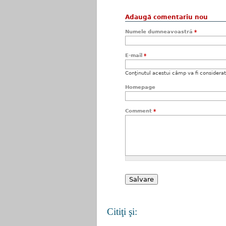
Adaugă comentariu nou
Numele dumneavoastră
*
E-mail
*
Conţinutul acestui câmp va fi considerat c
Homepage
Comment
*
Citiţi şi: