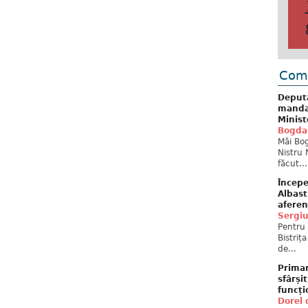
Come
Deput
mandat
Minist
Bogda
Măi Bog
Nistru 
făcut...
Începe
Albast
aferen
Sergi
Pentru 
Bistriț
de...
Primar
sfârși
funcți
Dorel 