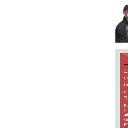
E
e
ț
c
B
Do
și
ad
ca
pa