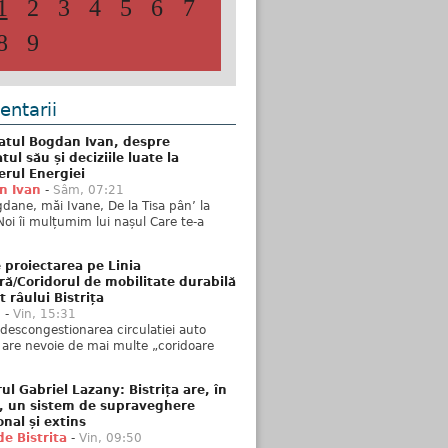
1
2
3
4
5
6
7
8
9
ntarii
atul Bogdan Ivan, despre
ul său și deciziile luate la
erul Energiei
n Ivan
-
Sâm, 07:21
dane, măi Ivane, De la Tisa pân’ la
Noi îi mulțumim lui nașul Care te-a
 proiectarea pe Linia
ră/Coridorul de mobilitate durabilă
t râului Bistrița
u
-
Vin, 15:31
descongestionarea circulatiei auto
a are nevoie de mai multe „coridoare
ul Gabriel Lazany: Bistrița are, în
t, un sistem de supraveghere
onal și extins
de Bistrita
-
Vin, 09:50