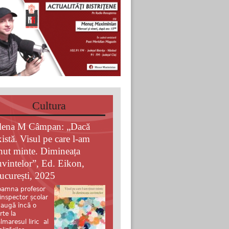
Cultura
lena M Câmpan: „Dacă
xistă. Visul pe care l-am
inut minte. Dimineața
uvintelor”, Ed. Eikon,
ucurești, 2025
amna profesor
 inspector școlar
augă încă o
rte la
lmaresul liric al