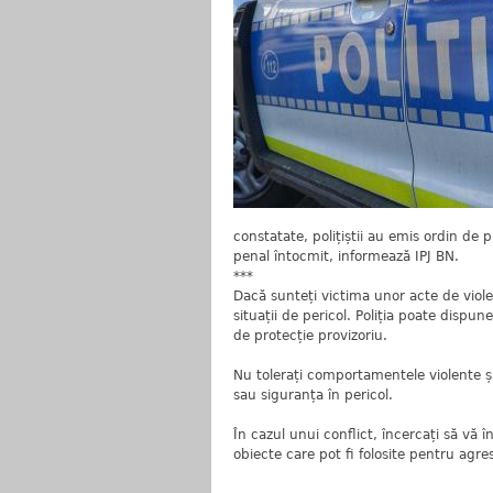
constatate, polițiștii au emis ordin de p
penal întocmit, informează IPJ BN.
***
Dacă sunteți victima unor acte de violen
situații de pericol. Poliția poate dispu
de protecție provizoriu.
Nu tolerați comportamentele violente și 
sau siguranța în pericol.
În cazul unui conflict, încercați să vă î
obiecte care pot fi folosite pentru agre