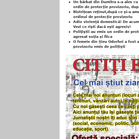
Un bărbat din Dumitra s-a ales cu 
ordin de protecție provizoriu, dup
Bistriţean reţinut,după ce şi-a am
ordinul de protecţie provizoriu
Adio violență domestică! De acum p
Vezi ce rişti dacă eşti agresiv!
Poliţiştii au emis un ordin de pro
agresat soţia şi fiica
O femeie din Șieu Odorhei a fost a
provizoriu emis de polițiști