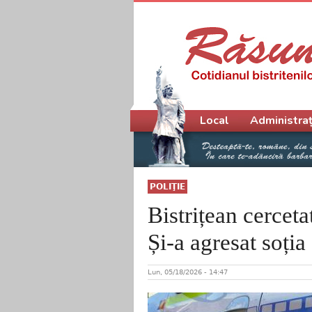
Meniu principal
Local
Administraț
POLIŢIE
Bistrițean cerceta
Și-a agresat soția
Lun, 05/18/2026 - 14:47