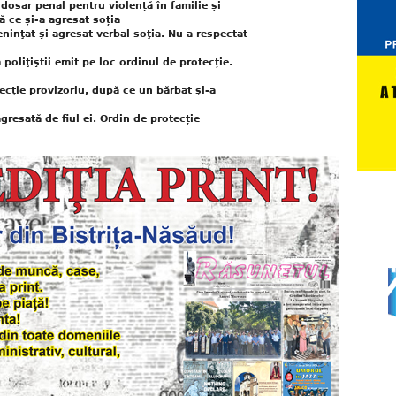
dosar penal pentru violență în familie și
ă ce și-a agresat soția
eninţat şi agresat verbal soţia. Nu a respectat
oliţiştii emit pe loc ordinul de protecție.
tecţie provizoriu, după ce un bărbat şi-a
gresată de fiul ei. Ordin de protecție