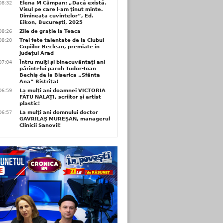
08:32
Elena M Câmpan: „Dacă există.
Visul pe care l-am ținut minte.
Dimineața cuvintelor”, Ed.
Eikon, București, 2025
08:26
Zile de grație la Teaca
08:20
Trei fete talentate de la Clubul
Copiilor Beclean, premiate in
județul Arad
07:04
Întru mulţi şi binecuvântați ani
părintelui paroh Tudor-Ioan
Bechiș de la Biserica „Sfânta
Ana” Bistrița!
06:59
La mulți ani doamnei VICTORIA
FĂTU NALAŢI, scriitor și artist
plastic!
06:57
La mulţi ani domnului doctor
GAVRILAŞ MUREŞAN, managerul
Clinicii Sanovil!