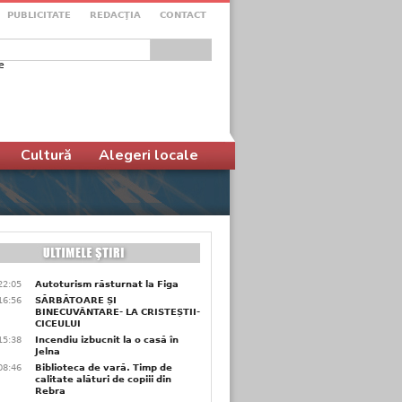
PUBLICITATE
REDACŢIA
CONTACT
e
ular de căutare
Cultură
Alegeri locale
22:05
Autoturism răsturnat la Figa
16:56
SĂRBĂTOARE ȘI
BINECUVÂNTARE- LA CRISTEȘTII-
CICEULUI
15:38
Incendiu izbucnit la o casă în
Jelna
08:46
Biblioteca de vară. Timp de
calitate alături de copiii din
Rebra