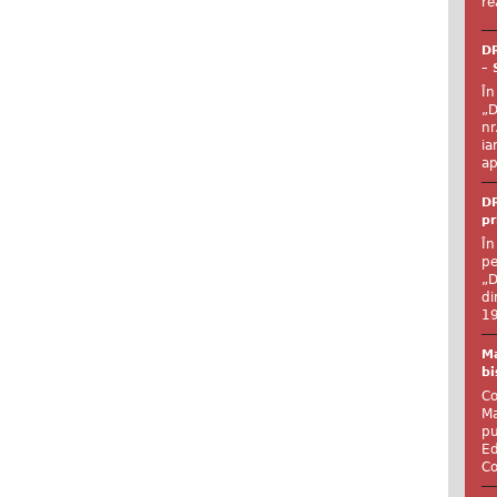
re
DR
– 
În
„D
nr
ia
ap
DR
pr
În
pe
„D
di
19
Ma
bi
Co
Ma
pu
Ed
Co