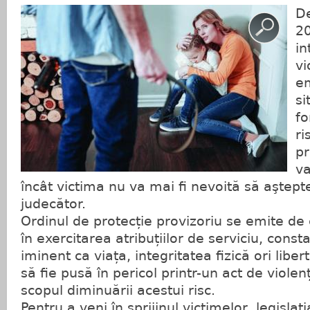
De
20
in
vi
em
si
fo
ri
pr
va
încât victima nu va mai fi nevoită să aştept
judecător.
Ordinul de protecție provizoriu se emite de că
în exercitarea atribuțiilor de serviciu, const
iminent ca viața, integritatea fizică ori lib
să fie pusă în pericol printr-un act de viole
scopul diminuării acestui risc.
Pentru a veni în sprijinul victimelor, legislaț