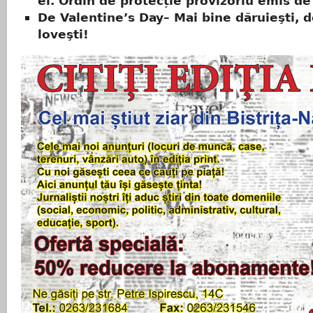
ei. Ordin de protecție provizoriu emis de 
De Valentine’s Day– Mai bine dăruieşti, d
loveşti!