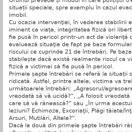
Ordinul prevede și modul în care polițiștii t
situații speciale, spre exemplu în cazul evac
imobil.
Cu ocazia intervenţiei, în vederea stabilirii e
iminent ca viaţa, integritatea fizică ori lib
fie pusă în pericol printr-un act de violenţă d
evaluează situaţia de fapt pe baza formular
riscului ce cuprinde 21 de întrebări. Pe baza
stabilește dacă există realmente riscul ca v
fizică a victimei să fie pusă în pericol.
Primele șapte întrebări se referă la situații
ridicată. Astfel, printre altele, victima va t
următoarele întrebări: „Agresorul/agresoar
vreodată să vă ucidă?”, „A folosit vreodat
care să vă rănească?” sau „În urma acestui i
leziuni? Echimoze, Excoriaţii, Plăgi tăiate/î
Arsuri, Mutilări, Altele?”.
Dacă la două din primele şapte întrebări ră