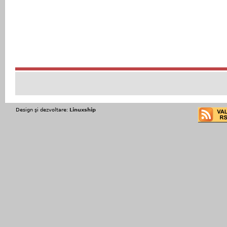
Design şi dezvoltare:
Linuxship