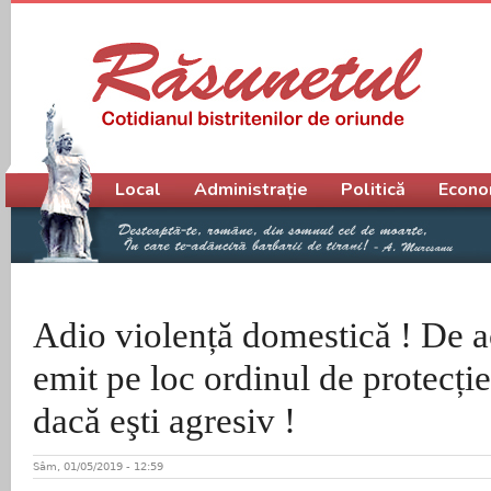
Meniu principal
Local
Administrație
Politică
Econo
Adio violență domestică ! De ac
emit pe loc ordinul de protecție.
dacă eşti agresiv !
Sâm, 01/05/2019 - 12:59