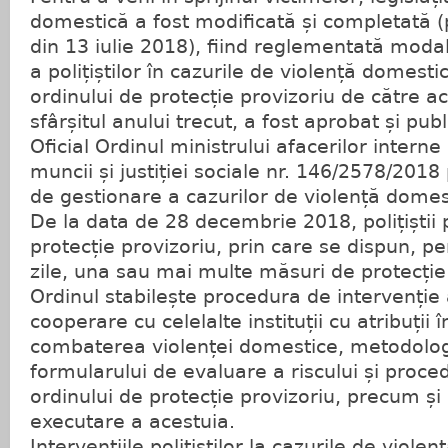
domestică a fost modificată și completată (
din 13 iulie 2018), fiind reglementată modal
a polițiștilor în cazurile de violență domesti
ordinului de protecție provizoriu de către ace
sfârșitul anului trecut, a fost aprobat și publ
Oficial Ordinul ministrului afacerilor interne 
muncii și justiției sociale nr. 146/2578/2018
de gestionare a cazurilor de violență domesti
De la data de 28 decembrie 2018, polițiștii 
protecție provizoriu, prin care se dispun, p
zile, una sau mai multe măsuri de protecție 
Ordinul stabilește procedura de intervenție a 
cooperare cu celelalte instituții cu atribuții 
combaterea violenței domestice, metodologi
formularului de evaluare a riscului și proc
ordinului de protecție provizoriu, precum și
executare a acestuia.
Intervenţiile poliţiştilor la cazurile de viol