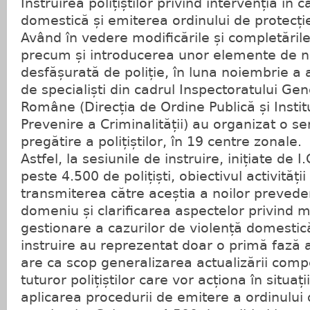
Instruirea polițiștilor privind intervenția în 
domestică și emiterea ordinului de protecție
Având în vedere modificările și completările 
precum și introducerea unor elemente de no
desfășurată de poliție, în luna noiembrie a 
de specialiști din cadrul Inspectoratului Gene
Române (Direcția de Ordine Publică și Instit
Prevenire a Criminalității) au organizat o se
pregătire a polițiștilor, în 19 centre zonale.
Astfel, la sesiunile de instruire, inițiate de I
peste 4.500 de polițiști, obiectivul activități
transmiterea către aceștia a noilor prevederi
domeniu și clarificarea aspectelor privind 
gestionare a cazurilor de violență domestic
instruire au reprezentat doar o primă fază 
are ca scop generalizarea actualizării compe
tuturor polițiștilor care vor acționa în situați
aplicarea procedurii de emitere a ordinului 