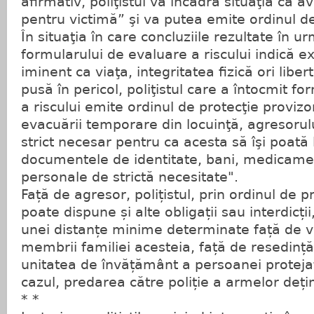
afirmativ, poliţistul va încadra situaţia ca 
pentru victimă” şi va putea emite ordinul de
În situaţia în care concluziile rezultate în u
formularului de evaluare a riscului indică ex
iminent ca viaţa, integritatea fizică ori liber
pusă în pericol, poliţistul care a întocmit f
a riscului emite ordinul de protecţie provizo
evacuării temporare din locuinţă, agresorulu
strict necesar pentru ca acesta să îşi poată
documentele de identitate, bani, medicamen
personale de strictă necesitate".
Față de agresor, polițistul, prin ordinul de p
poate dispune și alte obligații sau interdicț
unei distanțe minime determinate față de v
membrii familiei acesteia, față de resedinț
unitatea de învățământ a persoanei proteja
cazul, predarea către poliție a armelor deți
* *