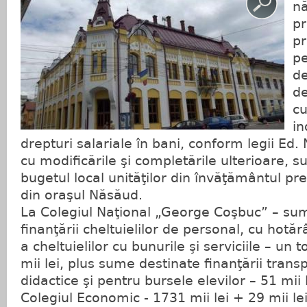
n
pr
pr
pe
de
de
cu
in
drepturi salariale în bani, conform legii Ed.
cu modificările şi completările ulterioare, 
bugetul local unităţilor din învăţământul pre
din oraşul Năsăud.
La Colegiul Naţional „George Coşbuc” – su
finanţării cheltuielilor de personal, cu hotărâ
a cheltuielilor cu bunurile şi serviciile – un
mii lei, plus sume destinate finanţării trans
didactice şi pentru bursele elevilor – 51 mii l
Colegiul Economic - 1731 mii lei + 29 mii lei;