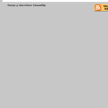
Design şi dezvoltare:
Linuxship