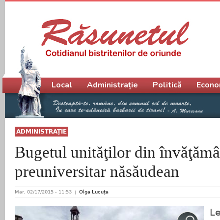
Meniu principal
Local
Administrație
Politică
Econo
ADMINISTRAŢIE
Bugetul unităţilor din învăţămâ
preuniversitar năsăudean
Mar, 02/17/2015 - 11:53
Olga Lucuţa
Le