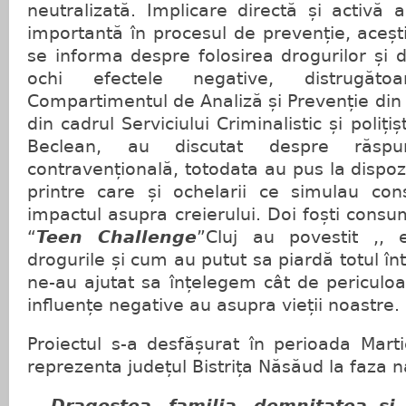
neutralizată. Implicare directă și activă a
importantă în procesul de prevenție, aceș
se informa despre folosirea drogurilor și 
ochi efectele negative, distrugăto
Compartimentul de Analiză și Prevenție din ca
din cadrul Serviciului Criminalistic și polițiș
Beclean, au discutat despre răspu
contravențională, totodata au pus la dispozi
printre care și ochelarii ce simulau co
impactul asupra creierului. Doi foști consu
“
Teen Challenge
”Cluj au povestit ,, 
drogurile și cum au putut sa piardă totul într
ne-au ajutat sa înțelegem cât de periculoa
influențe negative au asupra vieții noastre
Proiectul s-a desfășurat în perioada Mart
reprezenta județul Bistrița Năsăud la faza n
,, Dragostea, familia, demnitatea și 