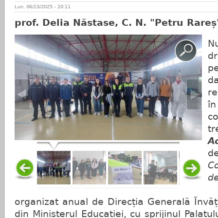
Lun, 06/23/2025 - 20:11
prof. Delia Năstase, C. N. "Petru Rare
N
dr
p
r
în
c
tr
A
d
C
d
organizat anual de Direcția Generală Ĩnvă
din Ministerul Educației, cu sprijinul Palatul