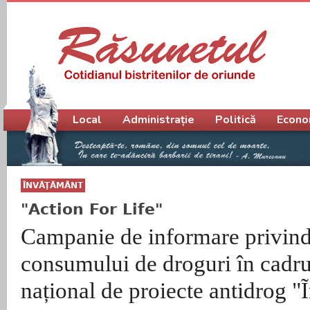
Meniu principal
Local
Administrație
Politică
Econo
ÎNVĂŢĂMÂNT
"Action For Life"
Campanie de informare privind
consumului de droguri în cadr
național de proiecte antidrog 