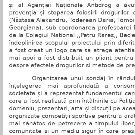
și al Agenției Naționale Antidrog a avu
prevenția și stoparea folosirii drogurilor 
(Năstase Alexandru, Toderean Daria, Tomoi
Georgiana), sub coordonarea profesoarei N
de la Colegiul Național ,,Petru Rareș,, Bec
îndeplinirea scopului proiectului prin diferi
a fost creat un logo care să atragă atenția 
mai apoi a fost distribuit un pliant pentr
despre efectele drogurilor si metode de pr
Organizarea unui sondaj în rândul tin
înțelegerea mai aprofundată a consum
societate și a reprezentat fundamentul ca
care a fost realizată prin întâlnirile cu Poliț
domeniu, prezentări, artă și discuții pe ace
organizate competiții sportive pentru a ar
mai sănătos de petrecere a timpului liber
comunitate și un mediu sigur în care pres