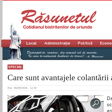
Meniu principal
Local
Administrație
Politică
Econo
SPECIAL
Care sunt avantajele colantării
Mar, 06/09/2026 - 12:20
Da
sc
as