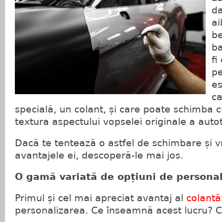
da
ai
be
ba
fi
pe
es
ca
specială, un colant, și care poate schimba 
textura aspectului vopselei originale a auto
Dacă te tentează o astfel de schimbare și vr
avantajele ei, descoperă-le mai jos.
O gamă variată de opțiuni de personal
Primul și cel mai apreciat avantaj al
colantă
personalizarea. Ce înseamnă acest lucru? C