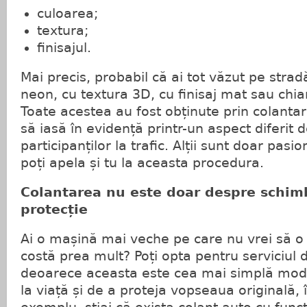
culoarea;
textura;
finisajul.
Mai precis, probabil că ai tot văzut pe strad
neon, cu textura 3D, cu finisaj mat sau chiar
Toate acestea au fost obținute prin colantar
să iasă în evidență printr-un aspect diferit d
participanților la trafic. Alții sunt doar pasio
poți apela și tu la aceasta procedura.
Colantarea nu este doar despre schimb
protecție
Ai o mașină mai veche pe care nu vrei să o 
costă prea mult? Poți opta pentru serviciul
deoarece aceasta este cea mai simplă moda
la viață și de a proteja vopseaua originală, 