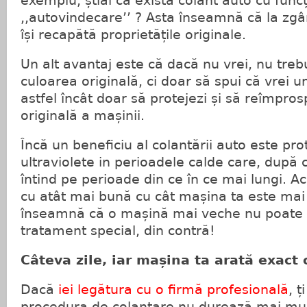
exemplu, știai că exista colant auto cu func
,,autovindecare’’ ? Asta înseamnă că la zgâr
își recapătă proprietățile originale.
Un alt avantaj este că dacă nu vrei, nu treb
culoarea originală, ci doar să spui că vrei u
astfel încât doar să protejezi și să reîmpro
originală a mașinii.
Încă un beneficiu al colantării auto este pro
ultraviolete in perioadele calde care, după 
întind pe perioade din ce în ce mai lungi. A
cu atât mai bună cu cât mașina ta este mai
înseamnă că o mașină mai veche nu poate 
tratament special, din contră!
Câteva zile, iar mașina ta arată exact 
Dacă
iei legătura cu o firmă profesională
, 
procedura de colantare nu durează mai mult 