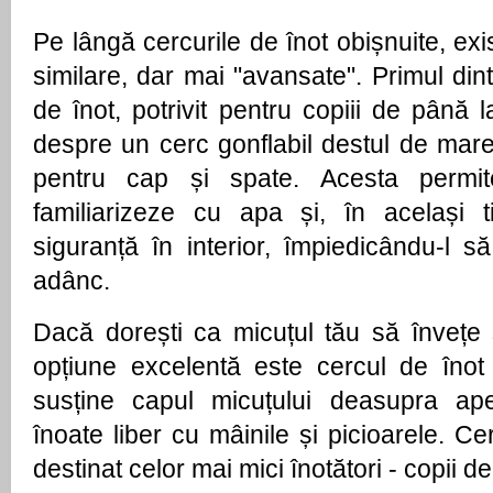
Pe lângă cercurile de înot obișnuite, exi
similare, dar mai "avansate". Primul din
de înot, potrivit pentru copiii de până 
despre un cerc gonflabil destul de mare 
pentru cap și spate. Acesta permit
familiarizeze cu apa și, în același t
siguranță în interior, împiedicându-l 
adânc.
Dacă dorești ca micuțul tău să învețe 
opțiune excelentă este cercul de înot
susține capul micuțului deasupra ape
înoate liber cu mâinile și picioarele. Ce
destinat celor mai mici înotători - copii d