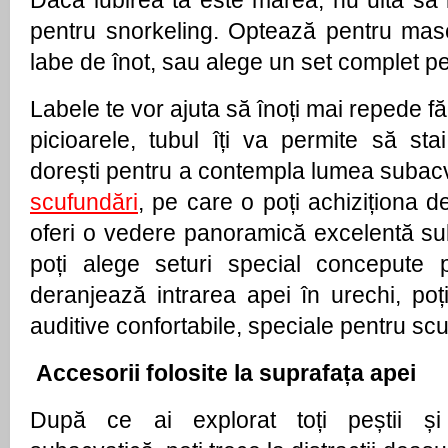
Dacă iubirea ta este marea, nu uita să i
pentru snorkeling. Optează pentru mas
labe de înot, sau alege un set complet p
Labele te vor ajuta să înoți mai repede făr
picioarele, tubul îți va permite să st
dorești pentru a contempla lumea subacv
scufundări
, pe care o poți achiziționa de 
oferi o vedere panoramică excelentă sub
poți alege seturi special concepute 
deranjează intrarea apei în urechi, poț
auditive confortabile, speciale pentru scu
Accesorii folosite la suprafața apei
După ce ai explorat toți peștii și