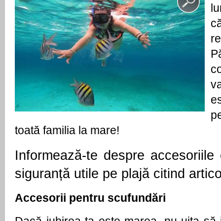
l
c
r
P
c
v
e
p
toată familia la mare!
Informează-te despre accesoriile c
siguranță utile pe plajă citind artico
Accesorii pentru scufundări