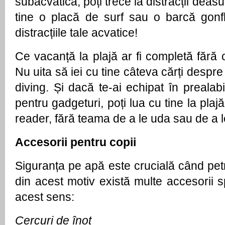
subacvatică, poți trece la distracții deasu
tine o placă de surf sau o barcă gonfla
distracțiile tale acvatice!
Ce vacanță la plajă ar fi completă fără 
Nu uita să iei cu tine câteva cărți despr
diving. Și dacă te-ai echipat în preala
pentru gadgeturi, poți lua cu tine la plaj
reader, fără teama de a le uda sau de a l
Accesorii pentru copii
Siguranța pe apă este crucială când petre
din acest motiv există multe accesorii 
acest sens:
Cercuri de înot