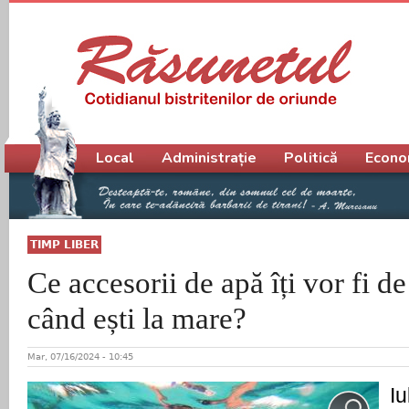
Meniu principal
Local
Administrație
Politică
Econo
TIMP LIBER
Ce accesorii de apă îți vor fi de
când ești la mare?
Mar, 07/16/2024 - 10:45
I