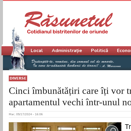
Meniu principal
Local
Administrație
Politică
Econo
DIVERSE
Cinci îmbunătățiri care îți vor 
apartamentul vechi într-unul n
Mar, 09/17/2024 - 16:06
T