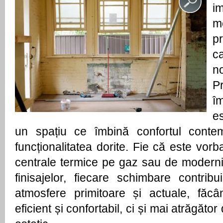
im
m
p
c
n
P
îm
e
un spațiu ce îmbină confortul contem
funcționalitatea dorite. Fie că este vorb
centrale termice pe gaz sau de moderniza
finisajelor, fiecare schimbare contrib
atmosfere primitoare și actuale, făc
eficient și confortabil, ci și mai atrăgăto