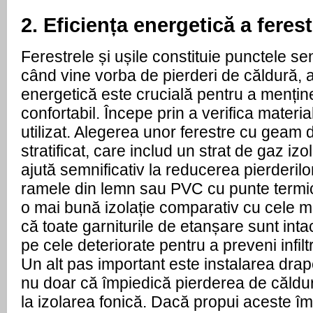
2. Eficiența energetică a ferest
Ferestrele și ușile constituie punctele sen
când vine vorba de pierderi de căldură, a
energetică este crucială pentru a mențin
confortabil. Începe prin a verifica materia
utilizat. Alegerea unor ferestre cu geam d
stratificat, care includ un strat de gaz izo
ajută semnificativ la reducerea pierderilor
ramele din lemn sau PVC cu punte termic
o mai bună izolație comparativ cu cele me
că toate garniturile de etanșare sunt intac
pe cele deteriorate pentru a preveni infiltr
Un alt pas important este instalarea drape
nu doar că împiedică pierderea de căldură
la izolarea fonică. Dacă propui aceste îmb