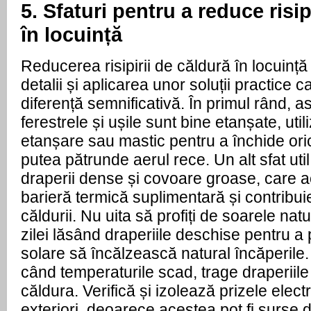
5. Sfaturi pentru a reduce risi
în locuință
Reducerea risipirii de căldură în locuință
detalii și aplicarea unor soluții practice c
diferență semnificativă. În primul rând, a
ferestrele și ușile sunt bine etanșate, uti
etanșare sau mastic pentru a închide orice
putea pătrunde aerul rece. Un alt sfat util
draperii dense și covoare groase, care 
barieră termică suplimentară și contribuie
căldurii. Nu uita să profiți de soarele nat
zilei lăsând draperiile deschise pentru a 
solare să încălzească natural încăperile. 
când temperaturile scad, trage draperiil
căldura. Verifică și izolează prizele elect
exteriori, deoarece acestea pot fi surse 