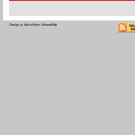
Design şi dezvoltare:
Linuxship