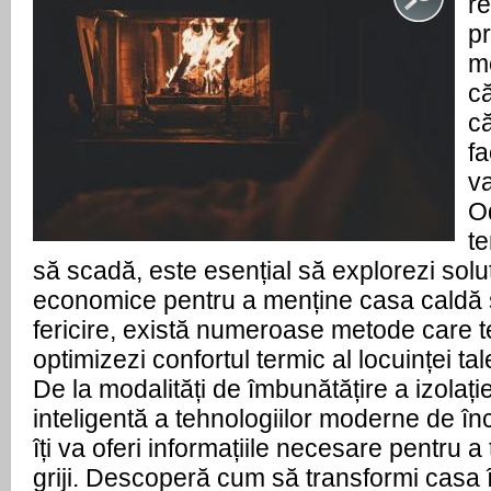
r
p
me
că
c
fa
va
O
te
să scadă, este esențial să explorezi soluți
economice pentru a menține casa caldă ș
fericire, există numeroase metode care t
optimizezi confortul termic al locuinței tal
De la modalități de îmbunătățire a izolație
inteligentă a tehnologiilor moderne de înc
îți va oferi informațiile necesare pentru a
griji. Descoperă cum să transformi casa 