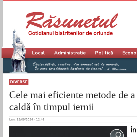
Meniu principal
Local
Administrație
Politică
Econo
DIVERSE
Cele mai eficiente metode de a
caldă în timpul iernii
Lun, 12/09/2024 - 12:46
În