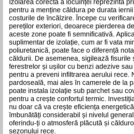
Izolarea corectă a locuinței reprezintă pr
pentru a menține căldura pe durata iernii
costurile de încălzire. Începe cu verificar
pereților exteriori, deoarece pierderea d
aceste zone poate fi semnificativă. Aplica
suplimentar de izolație, cum ar fi vata 
poliuretanică, poate face o diferență nota
căldurii. De asemenea, sigilează fisurile și
ferestrelor și ușilor cu benzi adezive sau
pentru a preveni infiltrarea aerului rece. 
pardoseală, mai ales în camerele de la p
poate instala izolație sub parchet sau c
pentru a crește confortul termic. Investiția
nu doar că va crește eficiența energetică 
îmbunătăți considerabil și nivelul general
oferindu-ți o atmosferă plăcută și căldur
sezonului rece.