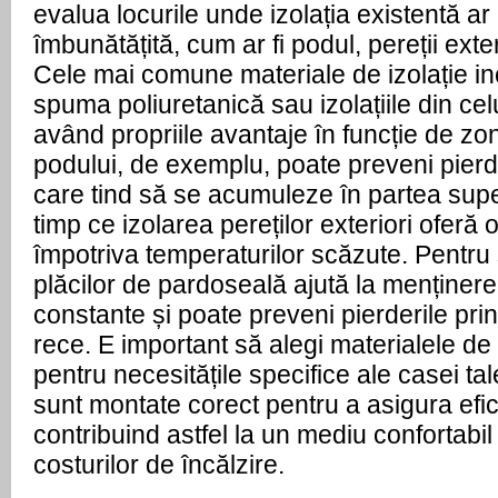
evalua locurile unde izolația existentă ar 
îmbunătățită, cum ar fi podul, pereții exter
Cele mai comune materiale de izolație in
spuma poliuretanică sau izolațiile din cel
având propriile avantaje în funcție de zon
podului, de exemplu, poate preveni pierd
care tind să se acumuleze în partea supe
timp ce izolarea pereților exteriori oferă 
împotriva temperaturilor scăzute. Pentru 
plăcilor de pardoseală ajută la menținer
constante și poate preveni pierderile prin
rece. E important să alegi materialele de i
pentru necesitățile specifice ale casei tal
sunt montate corect pentru a asigura efi
contribuind astfel la un mediu confortabil
costurilor de încălzire.