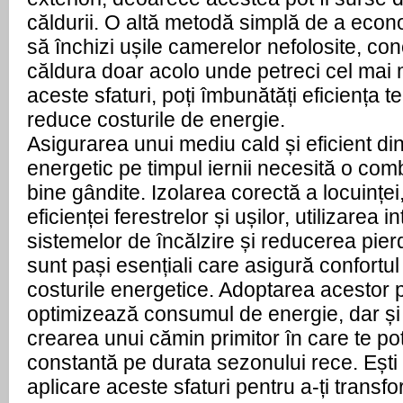
căldurii. O altă metodă simplă de a econ
să închizi ușile camerelor nefolosite, co
căldura doar acolo unde petreci cel mai 
aceste sfaturi, poți îmbunătăți eficiența t
reduce costurile de energie.
Asigurarea unui mediu cald și eficient d
energetic pe timpul iernii necesită o com
bine gândite. Izolarea corectă a locuinței
eficienței ferestrelor și ușilor, utilizarea i
sistemelor de încălzire și reducerea pier
sunt pași esențiali care asigură confortul
costurile energetice. Adoptarea acestor p
optimizează consumul de energie, dar și 
crearea unui cămin primitor în care te po
constantă pe durata sezonului rece. Ești 
aplicare aceste sfaturi pentru a-ți transf