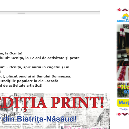
e, la Ocnița!
lui’’ Ocnița, la 12 ani de activitate și peste
’’ – Ocnița, spic auriu în cugetul și în
!
cut, plăcut omului și Bunului Dumnezeu:
Tradițiile populare la ele…acasă!
i de activitate artistică!