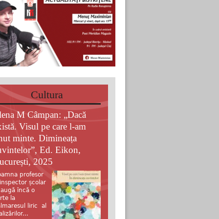
Cultura
lena M Câmpan: „Dacă
xistă. Visul pe care l-am
inut minte. Dimineața
uvintelor”, Ed. Eikon,
ucurești, 2025
amna profesor
 inspector școlar
augă încă o
rte la
lmaresul liric al
alizărilor...