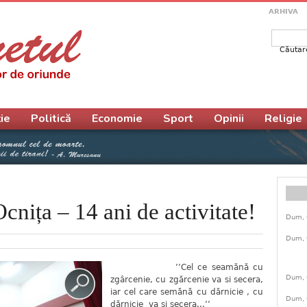
ARHIVA
Căutar
Form
ie
Politică
Economie
Sport
Opinii
Religie
nița – 14 ani de activitate!
Dum, 
Dum, 
’’Cel ce seamănă cu
Dum, 
zgârcenie, cu zgărcenie va si secera,
iar cel care semănă cu dărnicie , cu
Dum, 
dărnicie va și secera...’’