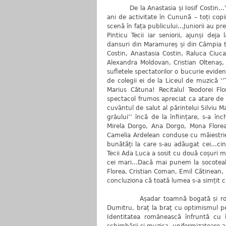
De la Anastasia și Iosif Costin...’’în
ani de activitate în Cunună – toți copi
scenă în fața publicului...Juniorii au p
Pinticu Tecii iar seniorii, ajunși dej
dansuri din Maramureș și din Câmpia tran
Costin, Anastasia Costin, Raluca Ciuc
Alexandra Moldovan, Cristian Oltenaș, Ș
sufletele spectatorilor o bucurie evide
de colegii ei de la Liceul de muzică ‘
Marius Cătuna! Recitalul Teodorei Fl
spectacol frumos apreciat ca atare de 
cuvântul de salut al părintelui Silviu Ma
grâului’’ încă de la înființare, s-a î
Mirela Dorgo, Ana Dorgo, Mona Florea
Camelia Ardelean conduse cu măiestrie
bunătăți la care s-au adăugat cei...cin
Tecii Ada Luca a sosit cu două coșuri m
cei mari...Dacă mai punem la socoteală
Florea, Cristian Coman, Emil Cătinean, 
concluziona că toată lumea s-a simțit c
Așadar toamnă bogată și rod bogat
Dumitru, braț la braț cu optimismul pe u
Identitatea românească înfruntă cu î