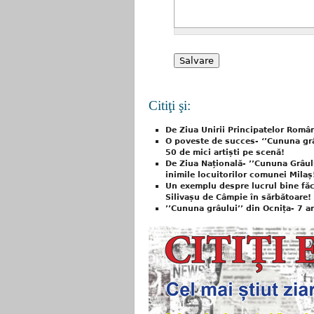
Citiţi şi:
De Ziua Unirii Principatelor Român
O poveste de succes- ‘’Cununa grâu
50 de mici artiști pe scenă!
De Ziua Națională- ’’Cununa Grâului
inimile locuitorilor comunei Milaș
Un exemplu despre lucrul bine fă
Silivașu de Câmpie în sărbătoare! 
’’Cununa grâului’’ din Ocnița- 7 an