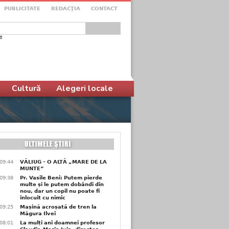
PUBLICITATE
REDACŢIA
CONTACT
e
ular de căutare
Cultură
Alegeri locale
09:44
VĂLIUG – O ALTĂ „MARE DE LA
MUNTE”
09:38
Pr. Vasile Beni: Putem pierde
multe și le putem dobândi din
nou, dar un copil nu poate fi
înlocuit cu nimic
09:25
Mașină acroșată de tren la
Măgura Ilvei
08:01
La mulți ani doamnei profesor