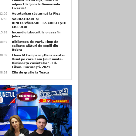
Claudia-Maria Iuja, director
adjunct la Școala Gimnazială
Livezile!
22:05
Autoturism răsturnat la Figa
16:56
SĂRBĂTOARE ȘI
BINECUVÂNTARE- LA CRISTEȘTII-
CICEULUI
15:38
Incendiu izbucnit la o casă în
Jelna
08:46
Biblioteca de vară. Timp de
calitate alături de copiii din
Rebra
08:32
Elena M Câmpan: „Dacă există.
Visul pe care l-am ținut minte.
Dimineața cuvintelor”, Ed.
Eikon, București, 2025
08:26
Zile de grație la Teaca