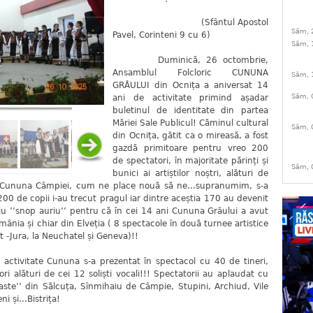
(Sfântul Apostol
Sâm, 
Pavel, Corinteni 9 cu 6)
Sâm, 
Duminică, 26 octombrie,
Ansamblul Folcloric CUNUNA
Sâm, 
GRÂULUI din Ocnița a aniversat 14
Sâm, 
ani de activitate primind așadar
buletinul de identitate din partea
Măriei Sale Publicul! Căminul cultural
Sâm, 
din Ocnița, gătit ca o mireasă, a fost
gazdă primitoare pentru vreo 200
de spectatori, în majoritate părinți și
Sâm, 
bunici ai artiștilor noștri, alături de
i Cununa Câmpiei, cum ne place nouă să ne...supranumim, s-a
00 de copii i-au trecut pragul iar dintre aceștia 170 au devenit
riu ’’snop auriu’’ pentru că în cei 14 ani Cununa Grâului a avut
omânia și chiar din Elveția ( 8 spectacole în două turnee artistice
t -Jura, la Neuchatel și Geneva)!!
tate Cununa s-a prezentat în spectacol cu 40 de tineri,
ori alături de cei 12 soliști vocali!!! Spectatorii au aplaudat cu
a oaste’’ din Sălcuța, Sînmihaiu de Câmpie, Stupini, Archiud, Vile
ni și...Bistrița!