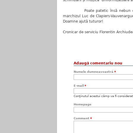
schimbării și muzica uniformizatoare a zo
Poate patetic însă nebun de sincer
marchizul Luc de Clapiers-Vauvenar
Doamne ajută tuturor!
Cronicar de serviciu Florentin Archiud
Adaugă comentariu nou
Numele dumneavoastră
*
E-mail
*
Conţinutul acestui câmp va fi considerat c
Homepage
Comment
*