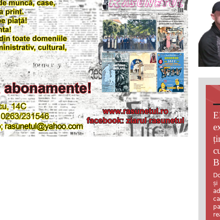
E
e
ț
c
B
Do
și
ad
ca
pa
re