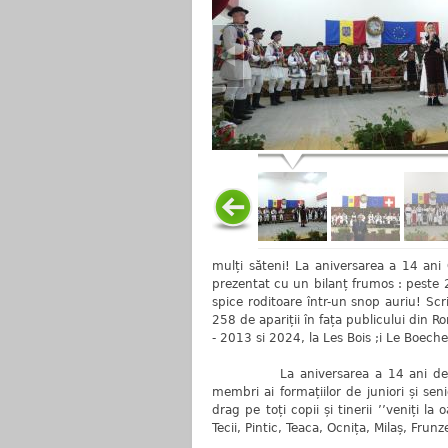
mulți săteni! La aniversarea a 14 an
prezentat cu un bilanț frumos : peste 2
spice roditoare într-un snop auriu! Sc
258 de apariții în fața publicului din R
- 2013 si 2024, la Les Bois ;i Le Boeche
La aniversarea a 14 ani de activi
membri ai formațiilor de juniori și seni
drag pe toți copii și tinerii ’’veniți l
Tecii, Pintic, Teaca, Ocnița, Milaș, Frunze