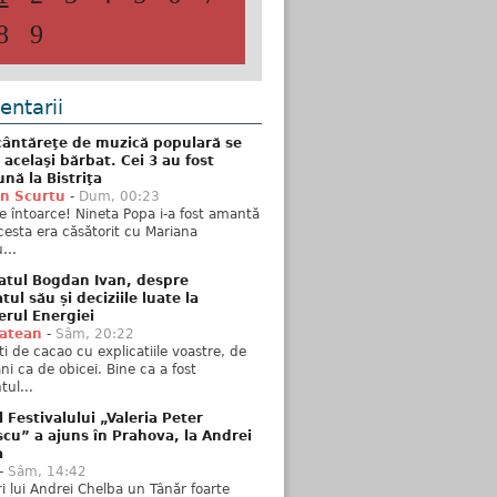
8
9
ntarii
ântăreţe de muzică populară se
 acelaşi bărbat. Cei 3 au fost
nă la Bistriţa
n Scurtu
-
Dum, 00:23
e întoarce! Nineta Popa i-a fost amantă
esta era căsătorit cu Mariana
...
atul Bogdan Ivan, despre
ul său și deciziile luate la
erul Energiei
tatean
-
Sâm, 20:22
ti de cacao cu explicatiile voastre, de
i ca de obicei. Bine ca a fost
ul...
l Festivalului „Valeria Peter
cu” a ajuns în Prahova, la Andrei
a
-
Sâm, 14:42
ări lui Andrei Chelba un Tânăr foarte