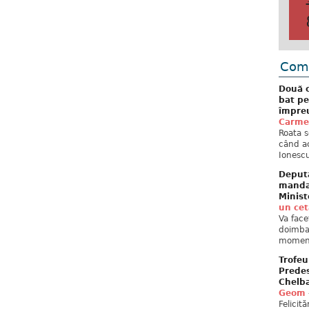
Come
Două c
bat pe
împreu
Carme
Roata s
când ac
Ionescu
Deput
mandat
Minist
un ce
Va face
doimban
moment
Trofeu
Predes
Chelb
Geom
Felicit