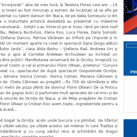
corporați’’ abia de vreo lună, la Teodora Florea care are ...14
i și tinerii au fost minunați și extrem de încântați să se afle pe
rezentat cu talent dansuri din Teaca, de pe Valea Someșului și din
a la o maturitate artistică deosebită au prezentat cu măiestrie
silvană... Soliștii s-au întrecut pe ei înșiși, rând pe rând Iosif
alău, Rebeca Burduhos, Elena Kiss, Luca Florea, Daria Șomodi,
tefania Danciu, Patrisia Vărărean au înflorit pe chipurile și în
ntă! Un moment aparte l-a creat în spectacol Daria Dorgo alături
’Tudor Jarda’’, clasa Alida Barbu – Ștefania Rad, Andreea Urs și
orea și apoi al Corneliei Ardelean Archiudean au încheiat un
către public! Manifestarea aniversară de la Ocnița, începută cu
rcel Costin și cel al primarului Florin Oltean, prietenul ’’Cununii
ncheiat cu...spectacolul de după spectacol! Gospodinele Ocniței,
, Adriana Viorica Coman, Viorica Coman, Mariana Cătinean și
 de Cheța Cătinean au pregătit ...fix 700 de sărmăluțe și alte
ci metri de pizza oferiți de domnul Florin Oltean! De la Pinticu
ari de gogoși dulci și parfumate mult apreciate de cei mici și de
 vinurile de Ocnița de Teaca, și de Milaș pregătite de Cristian
Florin Oltean și Cristian Kiss avem toate...ingredientele pentru a
a acasă...
 la Ocnița, acolo unde bucuria s-a plimbat, de Sfântul
lițele satului, pe ulițele acestui sat milenar în care Tradiția și
ndărătnicie și cu curaj vântul rece al schimbării de dragul