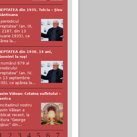
EPTATEA din 1935. Telciu - Șieu
Sântioana
 periodicul
reptatea” (an. IX,
. 2187, din 13
nuarie 1935), ce
ărea la...
EPTATEA din 1930. 14 ani,
izonieri la ruși
 numărul 879 al
riodicului
reptatea” (an. IV,
n 13 septembrie
30), ce apărea la...
xim Vălean: Cetatea sufletului -
serica
ncitadinul nostru
xim Vălean a
blicat recent, la
itura "George
şbuc" din...
1
2
3
4
5
6
7