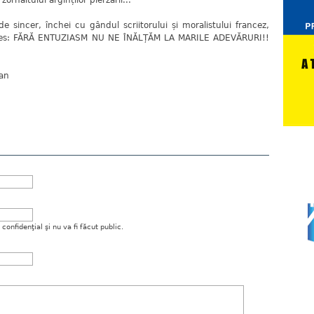
rnăitului arginților pierzării...
, închei cu gândul scriitorului și moralistului francez,
gues: FĂRĂ ENTUZIASM NU NE ÎNĂLȚĂM LA MARILE ADEVĂRURI!!
ean
onfidenţial şi nu va fi făcut public.