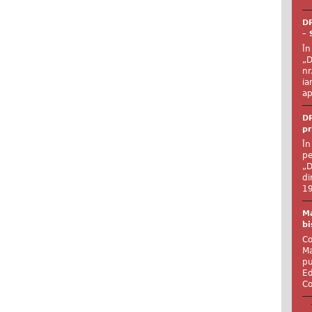
DR
– 
În
„D
nr
ia
ap
DR
pr
În
pe
„D
di
19
Ma
bi
Co
Ma
pu
Ed
Co