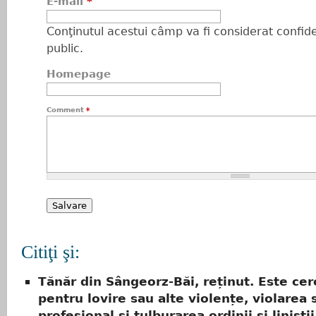
E-mail
*
Conţinutul acestui câmp va fi considerat confiden
public.
Homepage
Comment
*
Citiţi şi:
Tănăr din Sângeorz-Băi, reținut. Este cer
pentru lovire sau alte violențe, violarea 
profesional și tulburarea ordinii și liniști