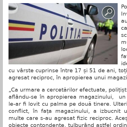
Po
In
a
c
sc
m
lo
f
id
cu vârste cuprinse între 17 și 51 de ani, toț
agresat reciproc, în apropierea unui magazin
„Ca urmare a cercetărilor efectuate, polițiștii
aflându-se în apropierea magazinului, un
le-ar fi lovit cu palma pe două tinere. Ulter
conflict, în fața magazinului, a izbucnit
multe care s-au agresat fizic reciproc. Aceș
obiecte contondente, tulburând astfel ordine