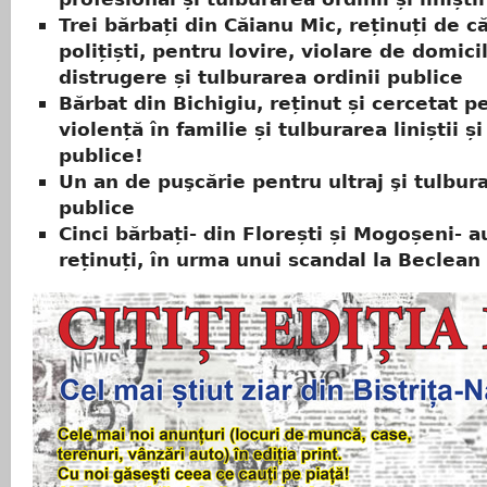
Trei bărbați din Căianu Mic, reținuți de c
polițiști, pentru lovire, violare de domicil
distrugere și tulburarea ordinii publice
Bărbat din Bichigiu, reținut și cercetat p
violență în familie și tulburarea liniștii și
publice!
Un an de puşcărie pentru ultraj şi tulburar
publice
Cinci bărbați- din Florești și Mogoșeni- a
reținuți, în urma unui scandal la Beclean