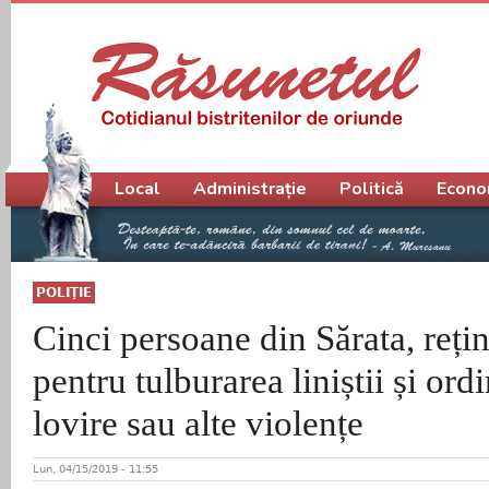
Meniu principal
Local
Administrație
Politică
Econo
POLIŢIE
Cinci persoane din Sărata, rețin
pentru tulburarea liniștii și ordi
lovire sau alte violențe
Lun, 04/15/2019 - 11:55