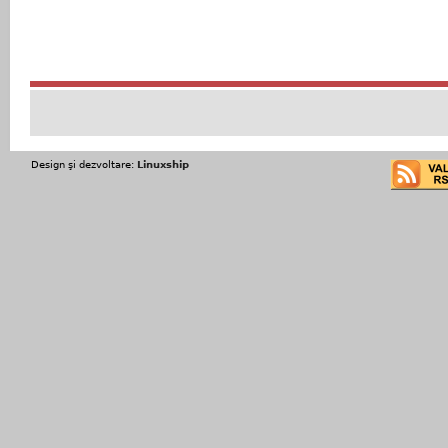
Design şi dezvoltare:
Linuxship