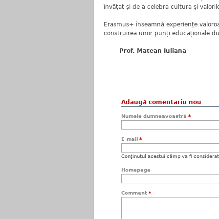
învățat și de a celebra cultura și valori
Erasmus+ înseamnă experiențe valoroas
construirea unor punți educaționale dur
Prof. Matean Iuliana
Adaugă comentariu nou
Numele dumneavoastră
*
E-mail
*
Conţinutul acestui câmp va fi considerat c
Homepage
Comment
*