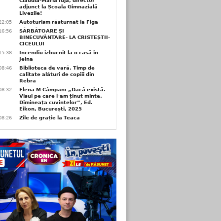
Claudia-Maria Iuja, director
adjunct la Școala Gimnazială
Livezile!
22:05
Autoturism răsturnat la Figa
16:56
SĂRBĂTOARE ȘI
BINECUVÂNTARE- LA CRISTEȘTII-
CICEULUI
15:38
Incendiu izbucnit la o casă în
Jelna
08:46
Biblioteca de vară. Timp de
calitate alături de copiii din
Rebra
08:32
Elena M Câmpan: „Dacă există.
Visul pe care l-am ținut minte.
Dimineața cuvintelor”, Ed.
Eikon, București, 2025
08:26
Zile de grație la Teaca