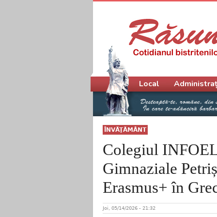
Meniu principal
Local
Administraț
ÎNVĂŢĂMÂNT
Colegiul INFOEL B
Gimnaziale Petriș 
Erasmus+ în Grec
Joi, 05/14/2026 - 21:32