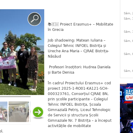
Sâm, 
Sâm, 
📚🇪🇺 Proiect Erasmus+ – Mobilitate
în Grecia
Sâm, 
Job shadowing: Matean Iuliana –
Sâm, 
Colegiul Tehnic INFOEL Bistrița și
Ureche Ana Maria – CJRAE Bistrița-
Sâm, 
Năsăud
Profesori însoțitori: Hudrea Daniela
Sâm, 
și Barte Denisa
În cadrul Proiectului Erasmus+ cod
proiect 2025-1-RO01-KA121-SCH-
000323761, Consorțiul CJRAE BN,
prin școlile participante – Colegiul
Tehnic INFOEL Bistrița, Școala
Gimnazială Petriș, Liceul Tehnologic
de Servicii și structura Școlii
Gimnaziale Nr. 7 Bistrița – a început
activitățile de mobilitate
l.