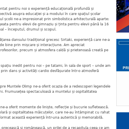
entat pentru noi o experiență educațională profundă și
pectivă asupra educației și a modului în care spațiul școlar
ul școlii ne-a impresionat prin simbolistica arhitecturală aparte:
geata pentru elevii de gimnaziu și ținta pentru elevii până la 16
nal – începutul, drumul și scopul.
ățarea dansului tradițional grecesc Sirtaki, experiență care ne-a
e de bine prin mișcare și interacțiune. Am apreciat
rofesorilor, precum și atmosfera caldă și prietenoasă creată pe
n spațiu inedit pentru noi – pe tatami, în sala de sport – unde am
 prin dans și activități cardio desfășurate într-o atmosferă
spre Muntele Olimp ne-a oferit ocazia de a redescoperi legendele
ieni. Frumusețea spectaculoasă a muntelui și ospitalitatea
 ne-a oferit momente de liniște, reflecție și bucurie sufletească.
ară și ospitalitatea măicuțelor, care ne-au întâmpinat cu rahat
sformat această experiență într-una autentică și memorabilă.
lă grecească și românească, un prilej de a recapitula ceea ce am