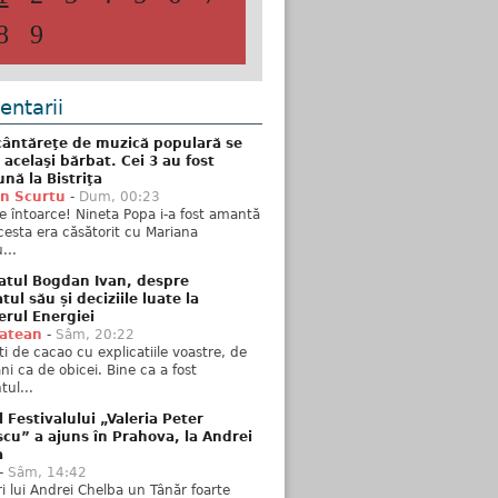
8
9
ntarii
ântăreţe de muzică populară se
 acelaşi bărbat. Cei 3 au fost
nă la Bistriţa
n Scurtu
-
Dum, 00:23
e întoarce! Nineta Popa i-a fost amantă
esta era căsătorit cu Mariana
...
atul Bogdan Ivan, despre
ul său și deciziile luate la
erul Energiei
tatean
-
Sâm, 20:22
ti de cacao cu explicatiile voastre, de
i ca de obicei. Bine ca a fost
ul...
l Festivalului „Valeria Peter
cu” a ajuns în Prahova, la Andrei
a
-
Sâm, 14:42
ări lui Andrei Chelba un Tânăr foarte