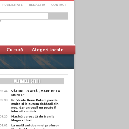
PUBLICITATE
REDACŢIA
CONTACT
e
ular de căutare
Cultură
Alegeri locale
09:44
VĂLIUG – O ALTĂ „MARE DE LA
MUNTE”
09:38
Pr. Vasile Beni: Putem pierde
multe și le putem dobândi din
nou, dar un copil nu poate fi
înlocuit cu nimic
09:25
Mașină acroșată de tren la
Măgura Ilvei
08:01
La mulți ani doamnei profesor