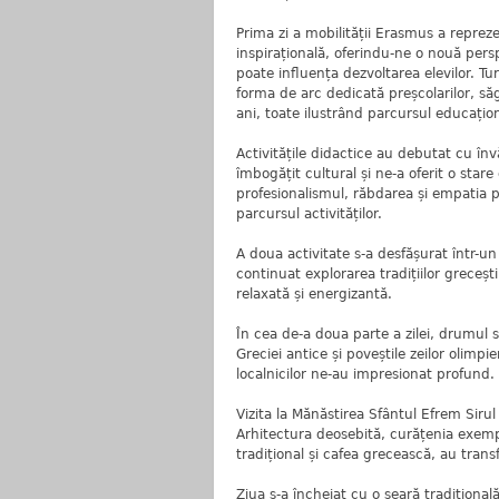
Prima zi a mobilității Erasmus a reprez
inspirațională, oferindu-ne o nouă pers
poate influența dezvoltarea elevilor. Tur
forma de arc dedicată preșcolarilor, să
ani, toate ilustrând parcursul educațio
Activitățile didactice au debutat cu înv
îmbogățit cultural și ne-a oferit o star
profesionalismul, răbdarea și empatia p
parcursul activităților.
A doua activitate s-a desfășurat într-u
continuat explorarea tradițiilor grecești
relaxată și energizantă.
În cea de-a doua parte a zilei, drumul 
Greciei antice și poveștile zeilor olimp
localnicilor ne-au impresionat profund.
Vizita la Mănăstirea Sfântul Efrem Sirul
Arhitectura deosebită, curățenia exempl
tradițional și cafea grecească, au tran
Ziua s-a încheiat cu o seară tradiționa