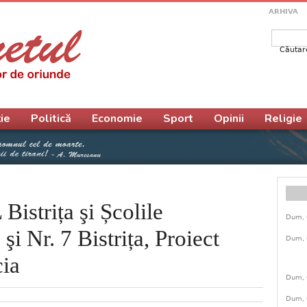
ARHIVA
Căutar
Form
ie
Politică
Economie
Sport
Opinii
Religie
istrița şi Școlile
Dum, 
şi Nr. 7 Bistrița, Proiect
Dum, 
ia
Dum, 
Dum, 