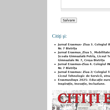
Citiţi şi:
Jurnal Erasmus- Ziua 3. Colegiul I
Nr. 7 Bistrița
Jurnal Erasmus_Ziua 5_ Mobilitate 
Școala Gimnazială Petriș, Liceul Te
Gimnaziale Nr. 7, Creșa Bistrița
Jurnal Erasmus-Ziua 4. Colegiul IN
Nr. 7 Bistrița
Jurnal Erasmus: Ziua 2/ Colegiul T
Liceul Tehnologic de Servicii, stru
ErasmusDays 2025- Educație europ
Inspirație, Inovație, Incluziune.