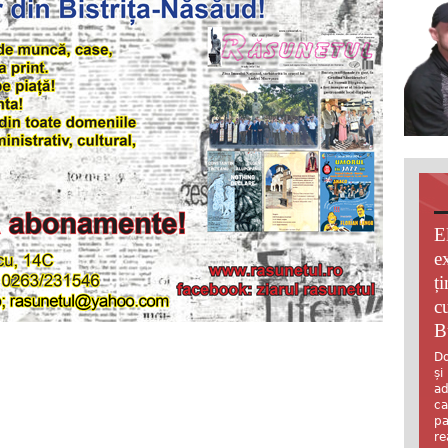
E
e
ț
c
B
Do
și
ad
ca
pa
re