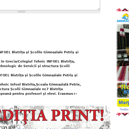
NFOEL Bistrița şi Școlile Gimnaziale Petriș şi
în Grecia/Colegiul Tehnic INFOEL Bistrița,
hnologic de Servicii și structura Școlii
FOEL Bistrița şi Școlile Gimnaziale Petriș şi
ehnic Infoel Bistrita,Școala Gimnazială Petris,
ctura Școlii Gimnaziale nr.7 Bistrița
eană pentru profesori și elevi. Erasmus+-