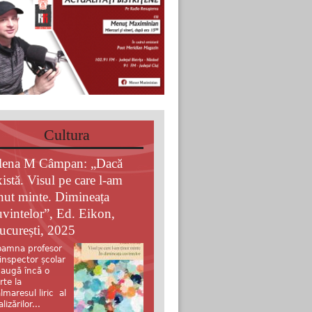
Cultura
lena M Câmpan: „Dacă
xistă. Visul pe care l-am
inut minte. Dimineața
uvintelor”, Ed. Eikon,
ucurești, 2025
amna profesor
 inspector școlar
augă încă o
rte la
lmaresul liric al
alizărilor...