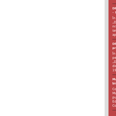
DR
– 
În
„D
nr
ia
ap
DR
pr
În
pe
„D
di
19
Ma
bi
Co
Ma
pu
Ed
Co