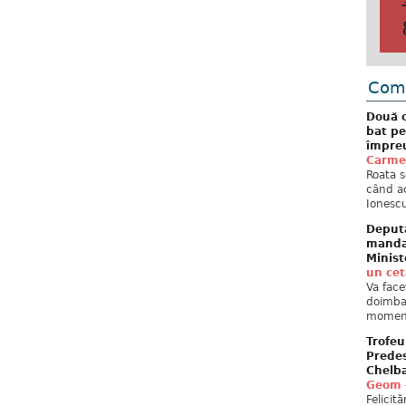
Come
Două c
bat pe
împreu
Carme
Roata s
când ac
Ionescu
Deput
mandat
Minist
un ce
Va face
doimban
moment
Trofeu
Predes
Chelb
Geom
Felicit