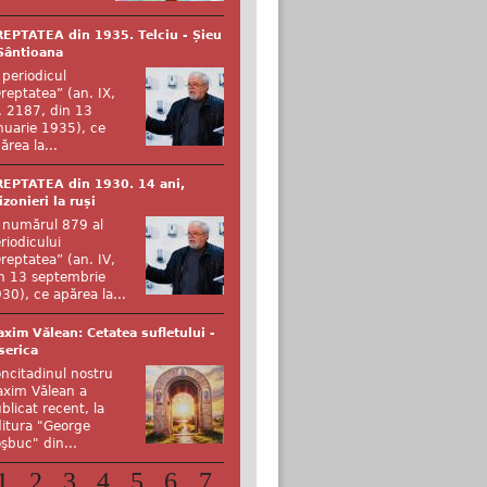
EPTATEA din 1935. Telciu - Șieu
Sântioana
 periodicul
reptatea” (an. IX,
. 2187, din 13
nuarie 1935), ce
ărea la...
EPTATEA din 1930. 14 ani,
izonieri la ruși
 numărul 879 al
riodicului
reptatea” (an. IV,
n 13 septembrie
30), ce apărea la...
xim Vălean: Cetatea sufletului -
serica
ncitadinul nostru
xim Vălean a
blicat recent, la
itura "George
şbuc" din...
1
2
3
4
5
6
7