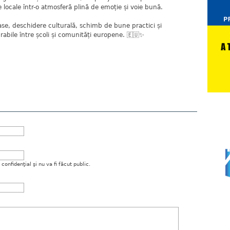
le locale într-o atmosferă plină de emoție și voie bună.
e, deschidere culturală, schimb de bune practici și
abile între școli și comunități europene. 🇪🇺✨
onfidenţial şi nu va fi făcut public.