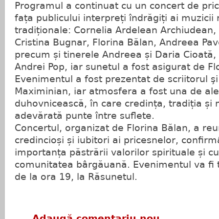
Programul a continuat cu un concert de pric
fața publicului interpreți îndrăgiți ai muzicii 
tradiționale: Cornelia Ardelean Archiudean
Cristina Bugnar, Florina Bălan, Andreea Pav
precum și tinerele Andreea și Daria Cioată
Andrei Pop, iar sunetul a fost asigurat de Fl
Evenimentul a fost prezentat de scriitorul şi
Maximinian, iar atmosfera a fost una de ale
duhovnicească, în care credința, tradiția și
adevărată punte între suflete.
Concertul, organizat de Florina Bălan, a re
credincioși și iubitori ai pricesnelor, confir
importanța păstrării valorilor spirituale și cu
comunitatea bârgăuană. Evenimentul va fi t
de la ora 19, la Răsunetul.
Adaugă comentariu nou