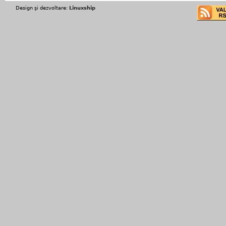
Design şi dezvoltare:
Linuxship