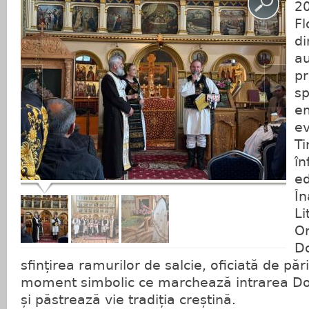
20
Fl
di
au
pr
sp
em
ev
Ti
în
ed
În
Li
Or
Do
sfințirea ramurilor de salcie, oficiată de pă
moment simbolic ce marchează intrarea Do
și păstrează vie tradiția creștină.