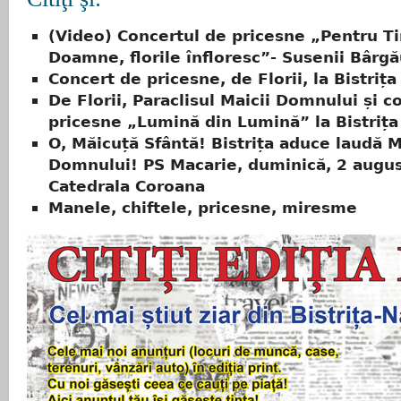
(Video) Concertul de pricesne „Pentru Ti
Doamne, florile înfloresc”- Susenii Bârgă
Concert de pricesne, de Florii, la Bistriț
De Florii, Paraclisul Maicii Domnului și c
pricesne „Lumină din Lumină” la Bistrița
O, Măicuță Sfântă! Bistrița aduce laudă M
Domnului! PS Macarie, duminică, 2 augus
Catedrala Coroana
Manele, chiftele, pricesne, miresme