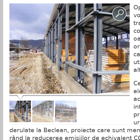
Op
vo
tr
co
oa
or
ca
ut
al
Ce
el
ac
in
pr
ur
derulate la Beclean, proiecte care sunt meni
rând la reducerea emisiilor de echivalent C