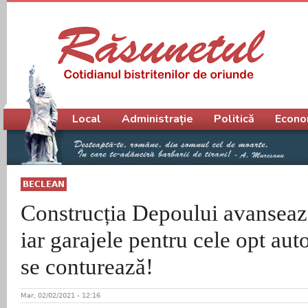
Meniu principal
Local
Administrație
Politică
Econo
BECLEAN
Construcția Depoului avanseaz
iar garajele pentru cele opt aut
se conturează!
Mar, 02/02/2021 - 12:16