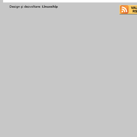
Design şi dezvoltare:
Linuxship