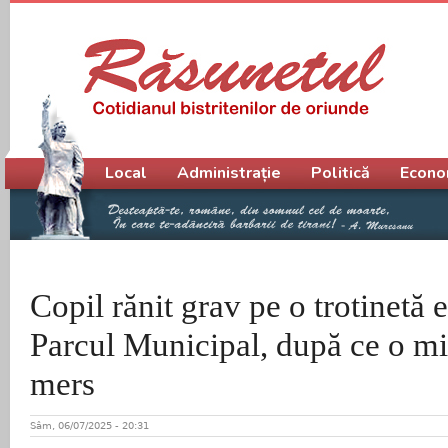
Meniu principal
Local
Administrație
Politică
Econo
Copil rănit grav pe o trotinetă e
Parcul Municipal, după ce o min
mers
Sâm, 06/07/2025 - 20:31