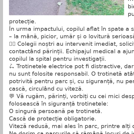
bi
pu
protecție.
În urma impactului, copilul aflat în spate a 
– la mână, picior, umăr și o lovitură serioas
👮‍♂️ Colegii noștri au intervenit imediat, sol
contactând părinții. Echipajul medical a ajun
copilul la spital pentru investigații.
🛴 Trotinetele electrice pot fi distractive, d
nu sunt folosite responsabil. O trotinetă at
potrivită pentru parc și, cu siguranță, nu pe
cască, circulând cu viteză.
💬 Vă rugăm, părinți, vorbiți cu cei mici de
folosească în siguranță trotinetele:
O singură persoană pe trotinetă.
Cască de protecție obligatorie.
Viteză redusă, mai ales în parc, printre alți c
Ne dorim ca parcurile să rămână locuri de j