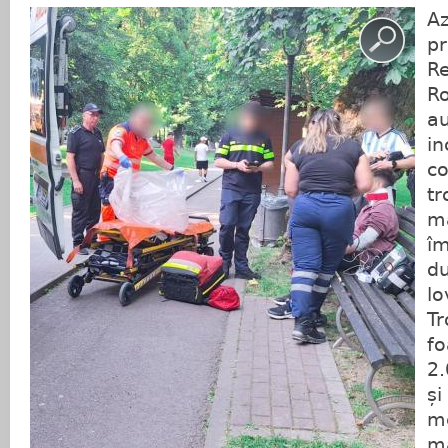
Az
pr
Re
Ro
au
in
co
tr
ma
îm
du
lo
Tr
fo
2.
și
me
ma