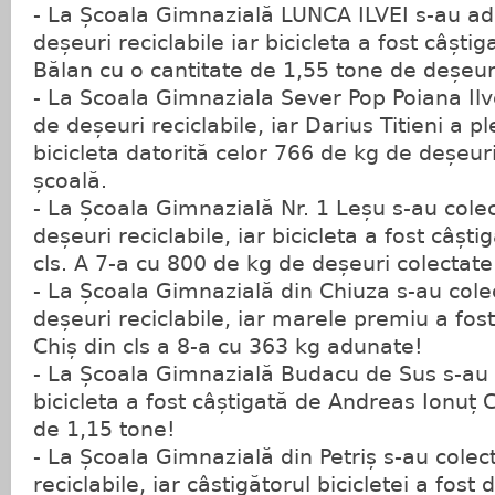
- La Școala Gimnazială LUNCA ILVEI s-au ad
deșeuri reciclabile iar bicicleta a fost câșt
Bălan cu o cantitate de 1,55 tone de deșeuri
- La Scoala Gimnaziala Sever Pop Poiana Ilv
de deșeuri reciclabile, iar Darius Titieni a p
bicicleta datorită celor 766 de kg de deșeuri
școală.
- La Școala Gimnazială Nr. 1 Leșu s-au cole
deșeuri reciclabile, iar bicicleta a fost câșt
cls. A 7-a cu 800 de kg de deșeuri colectate
- La Școala Gimnazială din Chiuza s-au cole
deșeuri reciclabile, iar marele premiu a fos
Chiș din cls a 8-a cu 363 kg adunate!
- La Școala Gimnazială Budacu de Sus s-au c
bicicleta a fost câștigată de Andreas Ionuț 
de 1,15 tone!
- La Școala Gimnazială din Petriș s-au colec
reciclabile, iar câstigătorul bicicletei a fo