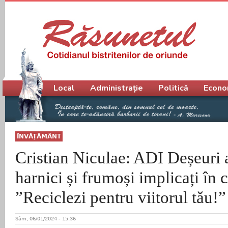
Meniu principal
Local
Administrație
Politică
Econo
ÎNVĂŢĂMÂNT
Cristian Niculae: ADI Deșeuri a
harnici și frumoși implicați în 
”Reciclezi pentru viitorul tău!”
Sâm, 06/01/2024 - 15:36