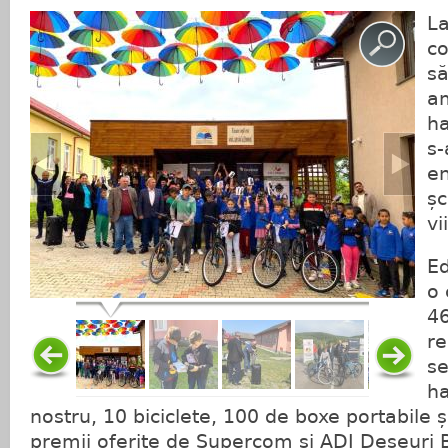
La
co
s
am
ha
s-
en
șc
vi
Ed
o 
46
re
se
ha
nostru, 10 biciclete, 100 de boxe portabile ș
premii oferite de Supercom și ADI Deșeuri 