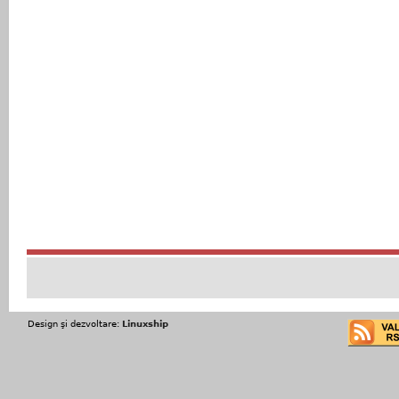
Design şi dezvoltare:
Linuxship