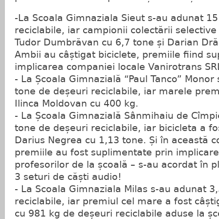
-La Scoala Gimnaziala Sieut s-au adunat 15
reciclabile, iar campionii colectării selectiv
Tudor Dumbrăvan cu 6,7 tone și Darian Dră
Ambii au câștigat biciclete, premiile fiind s
implicarea companiei locale Vanirotrans SR
- La Școala Gimnazială “Paul Tanco” Monor s
tone de deșeuri reciclabile, iar marele prem
Ilinca Moldovan cu 400 kg.
- La Școala Gimnazială Sânmihaiu de Cîmpie
tone de deșeuri reciclabile, iar bicicleta a f
Darius Negrea cu 1,13 tone. Și în această 
premiile au fost suplimentate prin implica
profesorilor de la școală – s-au acordat în pl
3 seturi de căști audio!
- La Scoala Gimnaziala Milas s-au adunat 3
reciclabile, iar premiul cel mare a fost câșt
cu 981 kg de deșeuri reciclabile aduse la șc