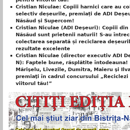
Cristian Niculae: Copiii harnici care au co
selectiv deșeurile, premiați de ADI Deșeur
Năsăud și Supercom!
Cristian Niculae (ADI Deşeuri): Copiii din 
Năsăud sunt prietenii naturii! S-au întrec
colectarea separată și reciclarea deșeuril
rezultate excelente
Cristian Niculae (director executiv ADI D
N): Faptele bune, răsplătite întodeauna! 
Mărişelu, Livezile, Dumitra, Maieru şi Ilv
premiaţi în cadrul concursului „Reciclezi
viitorul tău!”