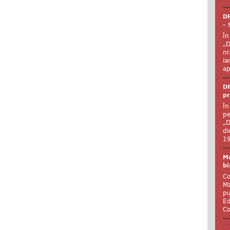
DR
– 
În
„D
nr
ia
ap
DR
pr
În
pe
„D
di
19
Ma
bi
Co
Ma
pu
Ed
Co