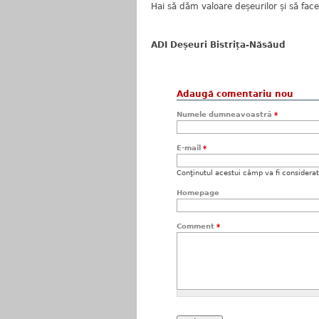
Hai să dăm valoare deșeurilor și să fac
ADI Deșeuri Bistrița-Năsăud
Adaugă comentariu nou
Numele dumneavoastră
*
E-mail
*
Conţinutul acestui câmp va fi considerat c
Homepage
Comment
*