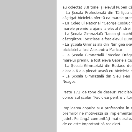
au colectat 3,8 tone, și elevul Ruben C
- La Școala Profesională din Târlișua 
câștigat bicicleta oferită ca marele pre
- La Colegiul Național ”George Coșbuc”
marele premiu a ajuns la elevul Andrei 
- La Școala Gimnazială ”Iacob și Ioachi
câștigătorul bicicletei a fost elevul Du
- La Școala Gimnazială din Nimigea s-au
bicicletei a fost Alexandru Marica;
- La Școala Gimnazială ”Nicolae Drăg
marelui premiu a fost eleva Gabriela Ciu
- La Școala Gimnazială din Budacu de 
clasa a 6-a a plecat acasă cu bicicleta
- La Școala Gimnazială din Șieu s-au a
Neagos.
Peste 172 de tone de deșeuri reciclabi
concursul școlar ”Reciclezi pentru viito
Implicarea copiilor și a profesorilor 
premiilor ne motivează să implementăm
județ. Pe lângă comunități mai curate, 
de ce este important să reciclezi.