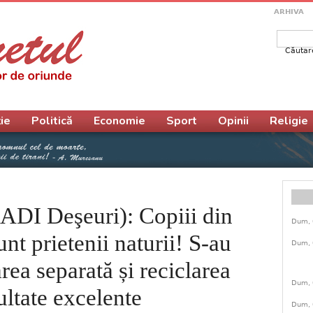
ARHIVA
Căutar
Form
ie
Politică
Economie
Sport
Opinii
Religie
(ADI Deşeuri): Copiii din
Dum, 
nt prietenii naturii! S-au
Dum, 
area separată și reciclarea
Dum, 
ultate excelente
Dum, 