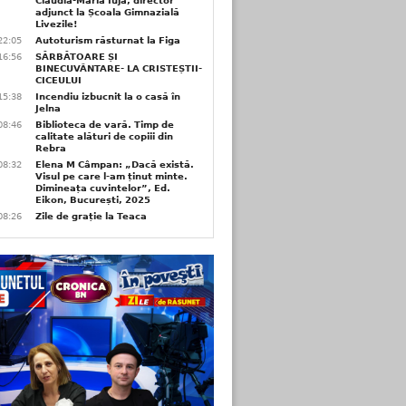
Claudia-Maria Iuja, director
adjunct la Școala Gimnazială
Livezile!
22:05
Autoturism răsturnat la Figa
16:56
SĂRBĂTOARE ȘI
BINECUVÂNTARE- LA CRISTEȘTII-
CICEULUI
15:38
Incendiu izbucnit la o casă în
Jelna
08:46
Biblioteca de vară. Timp de
calitate alături de copiii din
Rebra
08:32
Elena M Câmpan: „Dacă există.
Visul pe care l-am ținut minte.
Dimineața cuvintelor”, Ed.
Eikon, București, 2025
08:26
Zile de grație la Teaca