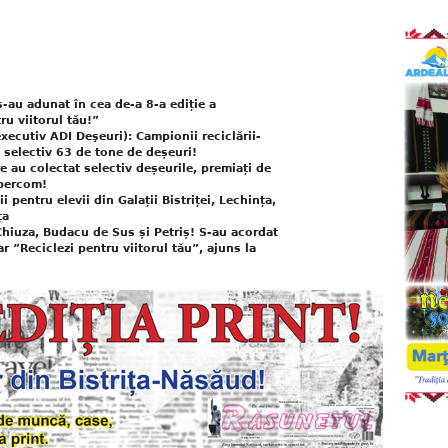
s-au adunat în cea de-a 8-a ediție a
ru viitorul tău!”
executiv ADI Deşeuri): Campionii reciclării-
t selectiv 63 de tone de deșeuri!
re au colectat selectiv deșeurile, premiați de
upercom!
i pentru elevii din Galații Bistriței, Lechința,
ța
Chiuza, Budacu de Sus și Petriș! S-au acordat
r ”Reciclezi pentru viitorul tău”, ajuns la