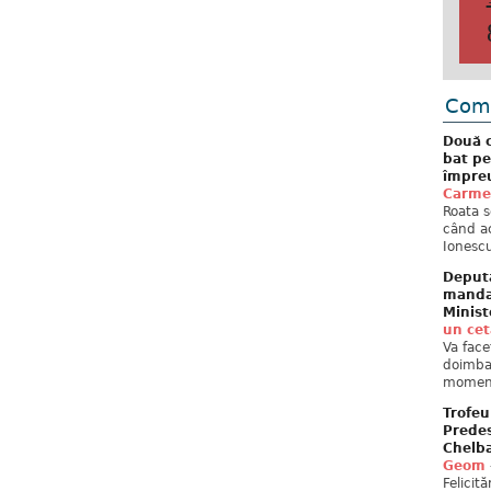
Come
Două c
bat pe
împreu
Carme
Roata s
când ac
Ionescu
Deput
mandat
Minist
un ce
Va face
doimban
moment
Trofeu
Predes
Chelb
Geom
Felicit