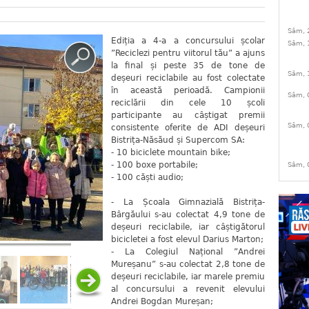
Sâm, 
Ediția a 4-a a concursului școlar
Sâm, 
”Reciclezi pentru viitorul tău” a ajuns
la final și peste 35 de tone de
Sâm, 
deșeuri reciclabile au fost colectate
în această perioadă. Campionii
Sâm, 
reciclării din cele 10 școli
participante au câștigat premii
Sâm, 
consistente oferite de ADI deșeuri
Bistrița-Năsăud și Supercom SA:
- 10 biciclete mountain bike;
- 100 boxe portabile;
Sâm, 
- 100 căști audio;
- La Școala Gimnazială Bistrița-
Bârgăului s-au colectat 4,9 tone de
deșeuri reciclabile, iar câștigătorul
bicicletei a fost elevul Darius Marton;
- La Colegiul Național ”Andrei
Mureșanu” s-au colectat 2,8 tone de
deșeuri reciclabile, iar marele premiu
al concursului a revenit elevului
Andrei Bogdan Mureșan;