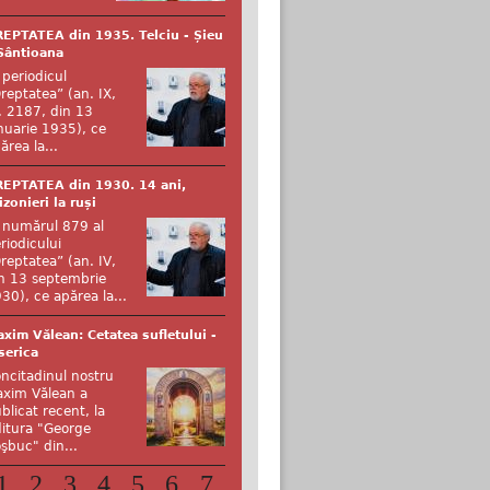
EPTATEA din 1935. Telciu - Șieu
Sântioana
 periodicul
reptatea” (an. IX,
. 2187, din 13
nuarie 1935), ce
ărea la...
EPTATEA din 1930. 14 ani,
izonieri la ruși
 numărul 879 al
riodicului
reptatea” (an. IV,
n 13 septembrie
30), ce apărea la...
xim Vălean: Cetatea sufletului -
serica
ncitadinul nostru
xim Vălean a
blicat recent, la
itura "George
şbuc" din...
1
2
3
4
5
6
7