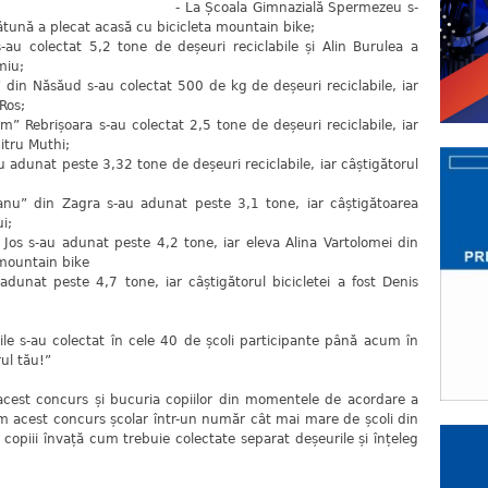
- La Școala Gimnazială Spermezeu s-
ătună a plecat acasă cu bicicleta mountain bike;
s-au colectat 5,2 tone de deșeuri reciclabile și Alin Burulea a
miu;
 din Năsăud s-au colectat 500 de kg de deșeuri reciclabile, iar
Ros;
m” Rebrișoara s-au colectat 2,5 tone de deșeuri reciclabile, iar
mitru Muthi;
 adunat peste 3,32 tone de deșeuri reciclabile, iar câștigătorul
anu” din Zagra s-au adunat peste 3,1 tone, iar câștigătoarea
i;
Jos s-au adunat peste 4,2 tone, iar eleva Alina Vartolomei din
 mountain bike
dunat peste 4,7 tone, iar câștigătorul bicicletei a fost Denis
le s-au colectat în cele 40 de școli participante până acum în
rul tău!”
în acest concurs și bucuria copiilor din momentele de acordare a
 acest concurs școlar într-un număr cât mai mare de școli din
copiii învață cum trebuie colectate separat deșeurile și înțeleg