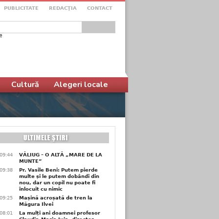
PUBLICITATE
REDACŢIA
CONTACT
e
ular de căutare
Cultură
Alegeri locale
09:44
VĂLIUG – O ALTĂ „MARE DE LA
MUNTE”
09:38
Pr. Vasile Beni: Putem pierde
multe și le putem dobândi din
nou, dar un copil nu poate fi
înlocuit cu nimic
09:25
Mașină acroșată de tren la
Măgura Ilvei
08:01
La mulți ani doamnei profesor