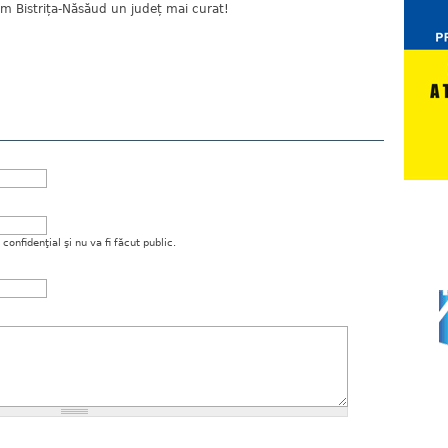
em Bistrița-Năsăud un județ mai curat!
onfidenţial şi nu va fi făcut public.