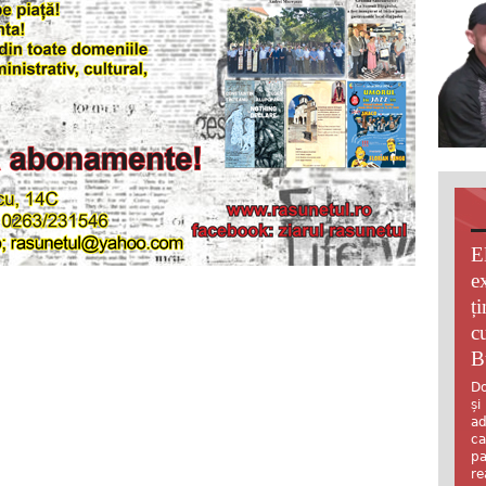
E
e
ț
c
B
Do
și
ad
ca
pa
re