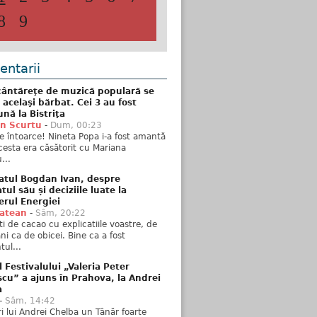
8
9
ntarii
ântăreţe de muzică populară se
 acelaşi bărbat. Cei 3 au fost
nă la Bistriţa
n Scurtu
-
Dum, 00:23
e întoarce! Nineta Popa i-a fost amantă
esta era căsătorit cu Mariana
...
atul Bogdan Ivan, despre
ul său și deciziile luate la
erul Energiei
tatean
-
Sâm, 20:22
ti de cacao cu explicatiile voastre, de
i ca de obicei. Bine ca a fost
ul...
l Festivalului „Valeria Peter
cu” a ajuns în Prahova, la Andrei
a
-
Sâm, 14:42
ări lui Andrei Chelba un Tânăr foarte