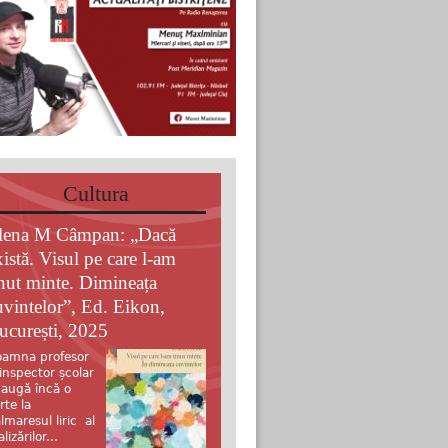
Cultura
lena M Câmpan: „Dacă
xistă. Visul pe care l-am
inut minte. Dimineața
uvintelor”, Ed. Eikon,
ucurești, 2025
amna profesor
 inspector școlar
augă încă o
rte la
lmaresul liric al
alizărilor...