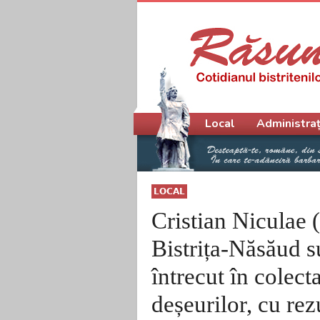
Meniu principal
Local
Administraț
LOCAL
Cristian Niculae 
Bistrița-Năsăud su
întrecut în colect
deșeurilor, cu rez