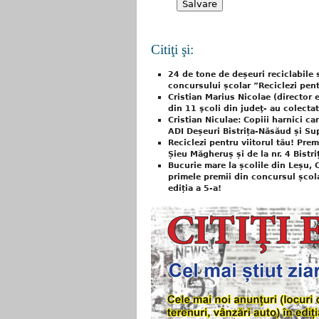
Citiţi şi:
24 de tone de deșeuri reciclabile 
concursului școlar ”Reciclezi pent
Cristian Marius Nicolae (director 
din 11 şcoli din judeţ- au colecta
Cristian Niculae: Copiii harnici ca
ADI Deșeuri Bistrița-Năsăud și S
Reciclezi pentru viitorul tău! Premi
Șieu Măgheruș și de la nr. 4 Bistri
Bucurie mare la școlile din Leșu, 
primele premii din concursul școla
ediția a 5-a!