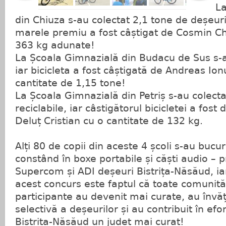
La
din Chiuza s-au colectat 2,1 tone de deșeuri 
marele premiu a fost câștigat de Cosmin Chi
363 kg adunate!
La Școala Gimnazială din Budacu de Sus s-a
iar bicicleta a fost câștigată de Andreas Io
cantitate de 1,15 tone!
La Școala Gimnazială din Petriș s-au colect
reciclabile, iar câstigătorul bicicletei a fo
Deluț Cristian cu o cantitate de 132 kg.
Alți 80 de copii din aceste 4 școli s-au bucu
constând în boxe portabile și căști audio – p
Supercom și ADI deșeuri Bistrița-Năsăud, ia
acest concurs este faptul că toate comunităț
participante au devenit mai curate, au învă
selectivă a deșeurilor și au contribuit în efo
Bistrița-Năsăud un județ mai curat!