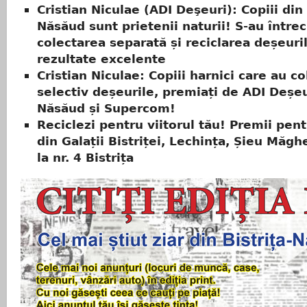
Cristian Niculae (ADI Deşeuri): Copiii din 
Năsăud sunt prietenii naturii! S-au întrec
colectarea separată și reciclarea deșeuril
rezultate excelente
Cristian Niculae: Copiii harnici care au co
selectiv deșeurile, premiați de ADI Deșeur
Năsăud și Supercom!
Reciclezi pentru viitorul tău! Premii pent
din Galații Bistriței, Lechința, Șieu Măgh
la nr. 4 Bistrița