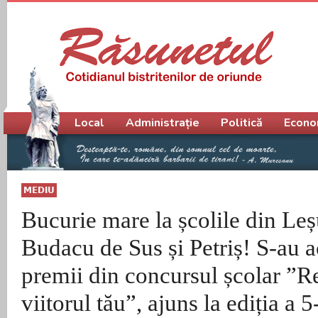
Meniu principal
Local
Administrație
Politică
Econo
MEDIU
Bucurie mare la școlile din Leș
Budacu de Sus și Petriș! S-au 
premii din concursul școlar ”Re
viitorul tău”, ajuns la ediția a 5