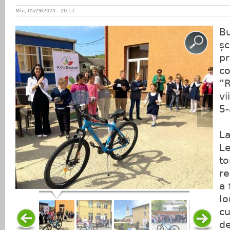
Mie, 05/29/2024 - 20:17
Bu
șc
pr
co
”R
vi
5-
La
Le
to
re
a 
Io
cu
de