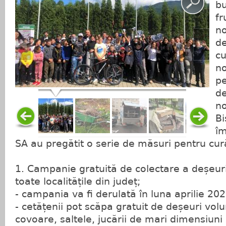
b
fr
no
de
cu
no
pe
de
no
Bi
î
SA au pregătit o serie de măsuri pentru cu
1. Campanie gratuită de colectare a deșeur
toate localitățile din județ;
- campania va fi derulată în luna aprilie 202
- cetățenii pot scăpa gratuit de deșeuri vol
covoare, saltele, jucării de mari dimensiuni 