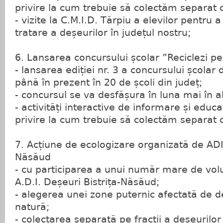
privire la cum trebuie să colectăm separat c
- vizite la C.M.I.D. Tărpiu a elevilor pentru
tratare a deșeurilor în județul nostru;
6. Lansarea concursului școlar ”Reciclezi pen
- lansarea ediției nr. 3 a concursului școlar
până în prezent în 20 de școli din județ;
- concursul se va desfășura în luna mai în al
- activități interactive de informare și educa
privire la cum trebuie să colectăm separat c
7. Acțiune de ecologizare organizată de ADI 
Năsăud
- cu participarea a unui număr mare de volun
A.D.I. Deșeuri Bistrița-Năsăud;
- alegerea unei zone puternic afectată de 
natură;
- colectarea separată pe fracții a deșeurilor