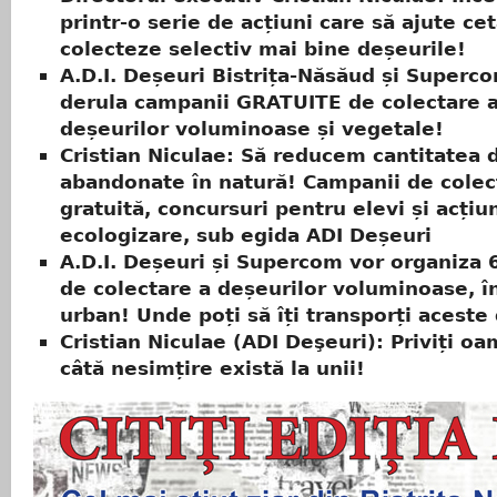
printr-o serie de acțiuni care să ajute cet
colecteze selectiv mai bine deșeurile!
A.D.I. Deșeuri Bistrița-Năsăud și Superc
derula campanii GRATUITE de colectare 
deșeurilor voluminoase și vegetale!
Cristian Niculae: Să reducem cantitatea 
abandonate în natură! Campanii de colec
gratuită, concursuri pentru elevi și acțiu
ecologizare, sub egida ADI Deșeuri
A.D.I. Deșeuri și Supercom vor organiza 
de colectare a deșeurilor voluminoase, î
urban! Unde poți să îți transporți aceste
Cristian Niculae (ADI Deşeuri): Priviți oa
câtă nesimțire există la unii!