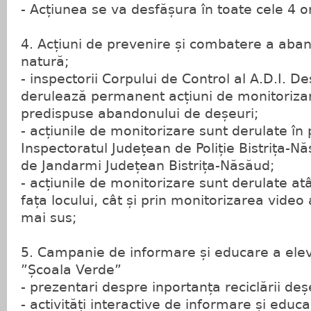
- Acțiunea se va desfășura în toate cele 4 or
4. Acțiuni de prevenire și combatere a aban
natură;
- inspectorii Corpului de Control al A.D.I. D
derulează permanent acțiuni de monitoriza
predispuse abandonului de deșeuri;
- acțiunile de monitorizare sunt derulate în 
Inspectoratul Județean de Poliție Bistrița-Nă
de Jandarmi Județean Bistrița-Năsăud;
- acțiunile de monitorizare sunt derulate atâ
fața locului, cât și prin monitorizarea vide
mai sus;
5. Campanie de informare și educare a elev
”Școala Verde”
- prezentari despre inportanța reciclării deș
- activități interactive de informare și educa