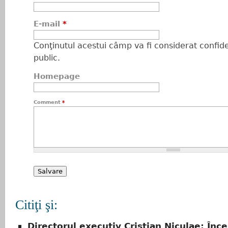
E-mail
*
Conţinutul acestui câmp va fi considerat confiden
public.
Homepage
Comment
*
Citiţi şi:
Directorul executiv Cristian Niculae: În