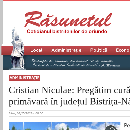
Meniu principal
Local
Administrație
Politică
Econo
ADMINISTRAŢIE
Cristian Niculae: Pregătim cură
primăvară în județul Bistrița-
Sâm, 03/25/2023 - 08:00
Pe