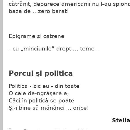
cătrănit, deoarece americanii nu l-au spionat
bază de …zero barat!
Epigrame şi catrene
- cu „minciunile” drept … teme -
Porcul şi politica
Politica - zic eu - din toate
O cale de-ngrăşare e,
Căci în politică se poate
Şi-i bine să mănânci ... orice!
Steli