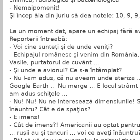
- Nemaipomenit!
Şi încep ăia din juriu să dea notele: 10, 9, 9
La un moment dat, apare un echipaj fără av
Reporterii întreabă:
- Voi cine sunteţi şi de unde veniţi?
- Echipajul românesc şi venim din România. 
Vasile, purtătorul de cuvânt ...
- Şi unde e avionul? Ce s-a întâmplat?
- Nu l-am adus, că nu aveam unde ateriza ..
Google Earth ... Nu merge ... E locul strâmt 
am adus schiţele ...
- Nu! Nu! Nu ne interesează dimensiunile! S
înăuntru? Cât e de spaţios?
- E imens!
- Cât de imens?! Americanii au optat pentr
... ruşii au şi tancuri ... voi ce aveţi înăuntr