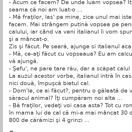
- Acum ce facem? De unde luăm vopsea? Ita
seama că noi am luat-o ...
- Mă fraţilor, las' pe mine, zice unul mai ist
facem. Mai strângem putină vopsea pe pens
calului, iar când va veni italianul îi vom sp
şi a mâncat-o.
Zis şi făcut. Pe seară, ajunge si italianul ac
- Mă, ce-aţi făcut cu vopseaua? Eu am calcula
vă ajungă.
- Şefu', ne pare tare rău, dar a scăpat calu
La auzul acestor vorbe, italianul intră în cas
nici două, împuşcă bietul cal.
- Dom'le, ce ai făcut?, pentru o găleată de
săracul animal? Îţi cumpăram noi alta ...
- Bă fraţilor, vedeţi voi casa asta? Tot cu r
în mama lui de cal că mi-a mai mâncat 30 d
800 de cărămizi şi 4 grinzi ...