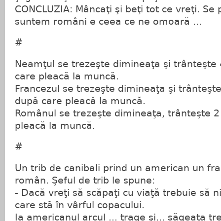
CONCLUZIA: Mâncaţi şi beţi tot ce vreţi. Se 
suntem români e ceea ce ne omoară ...
#
Neamţul se trezeşte dimineaţa şi trânteşte 
care pleacă la muncă.
Francezul se trezeşte dimineaţa şi trânteşte
după care pleacă la muncă.
Românul se trezeşte dimineaţa, trânteşte 2 
pleacă la muncă.
#
Un trib de canibali prind un american un fra
român. Şeful de trib le spune:
- Dacă vreţi să scăpaţi cu viaţă trebuie să n
care stă în vârful copacului.
Ia americanul arcul ... trage şi... săgeata t