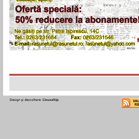
Design şi dezvoltare:
Linuxship