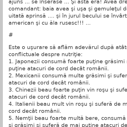
ajuns ... se înserase ... Şi asta era! Avea 
comandant: baia avea şi uşa şi gemuleţul de
uitată aprinsă .... şi în jurul becului se învâ
american şi cu ăla rusesc!!! ...
#
Este o uşurare să aflăm adevărul după atâte
conflictuale despre nutriţie:
1. Japonezii consumă foarte puţine grăsimi 
puţine atacuri de cord decât românii.
2. Mexicanii consumă multe grăsimi şi sufe
atacuri de cord decât românii.
3. Chinezii beau foarte puţin vin roşu şi su
atacuri de cord decât românii.
4. Italienii beau mult vin roşu şi suferă de 
cord decât românii.
5. Nemţii beau foarte multă bere, consumă 
şi grăsimi şi suferă de mai puţine atacuri 