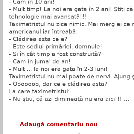
- Cam în 10 ani!
- Mult timp! La noi era gata în 2 ani! Ştiţi 
tehnologie mai avansată!!!
Taximetristul nu zice nimic. Mai merg ei ce
americanul iar întreabă:
- Clădirea asta ce e?
- Este sediul primăriei, domnule!
- Şi în cât timp a fost construită?
- Cam în juma' de an!
- Mult ... la noi era gata în 2-3 luni!
Taximetristul nu mai poate de nervi. Ajung ş
- Ooooooo, dar ce e clădirea asta?
La care taximetristul:
- Nu ştiu, că azi dimineaţă nu era aici!!! ...
Adaugă comentariu nou