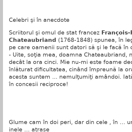
Celebri şi în anecdote
Scriitorul şi omul de stat francez
François
Chateaubriand
(1768-1848) spunea, în leg
pe care oamenii sunt datori să şi le facă în 
- Uite, soţia mea, doamna Chateaubriand, n
decât la ora cinci. Mie nu-mi este foame de
înlăturat dificultatea, cinând împreună la ora
acesta suntem ... nemulţumiţi amândoi. Iat
în concesii reciproce!
Glume cam în doi peri, dar din cele , în … 
inele … atrase