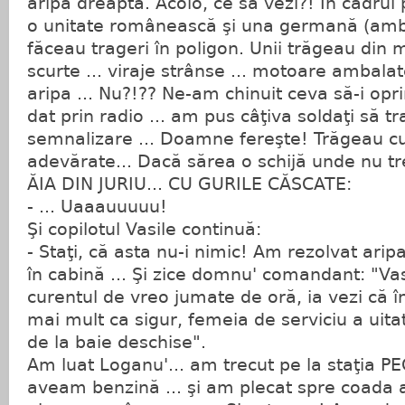
aripa dreaptă. Acolo, ce să vezi?! În cadrul
o unitate românească şi una germană (ambe
făceau trageri în poligon. Unii trăgeau din me
scurte ... viraje strânse ... motoare ambalat
aripa ... Nu?!?? Ne-am chinuit ceva să-i opr
dat prin radio ... am pus câţiva soldaţi să t
semnalizare ... Doamne fereşte! Trăgeau cu
adevărate... Dacă sărea o schijă unde nu t
ĂIA DIN JURIU... CU GURILE CĂSCATE:
- ... Uaaauuuuu!
Şi copilotul Vasile continuă:
- Staţi, că asta nu-i nimic! Am rezolvat ari
în cabină ... Şi zice domnu' comandant: "Va
curentul de vreo jumate de oră, ia vezi că î
mai mult ca sigur, femeia de serviciu a uita
de la baie deschise".
Am luat Loganu'... am trecut pe la staţia PE
aveam benzină ... şi am plecat spre coada 