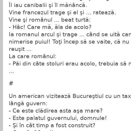
Îl iau canibalii şi îl mănâncă.
Vine francezul trage şi el şi ... ratează.
Vine şi românul ... beat turtă:
- Hâc! Care mă, ăla de acolo?
Ia romanul arcul şi trage ... când se uită ca
nimerise puiul! Toţi încep să se vaite, că n
reuşit ...
La care românul:
- Păi din câte stoluri erau acolo, trebuia să
...
#
Un american vizitează Bucureştiul cu un tax
lângă guvern:
- Ce este clădirea asta aşa mare?
- Este palatul guvernului, domnule!
- Şi în cât timp a fost construit?