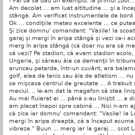
- Păi să vă dau un exemplu: la primul zbor..
Am decolat ... am luat altitudine ... şi a înc
stângă. Am verificat instrumentele de bord ..
Ok ... condiţiile meteo excelente ... ce putea
Şi zice domnu' comandant: "Vasile! Ia scoat
garaj şi mergi în aripa stângă şi vezi ce-i ac
merg în aripa stângă (că doar nu era să mer
să vezi? Pe stadion, că avem stadion acolo
Ungaria, şi săreau ăia ca demenţii în tribune
aruncau petarde, într-un cuvânt, era balamu
golf, alea de tenis sau ăla de atletism ... nu
se mişcase centrul de greutate ... A trebuit
meciul. .. le-am dat la megafon să stea liniş
Au mai fluierat ei ... până s-au liniştit ... a di
am plecat înapoi spre cabină ... Nici n-am a
că zice iar domnu' comandant: "Vasile! Ia L
mergi în aripa dreaptă, că a început acuma
vibreze." Buun ... merg iar la garaj ... scot