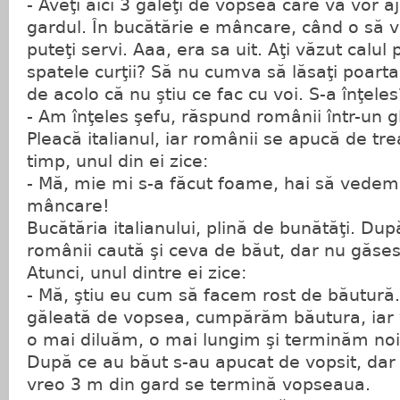
- Aveţi aici 3 găleţi de vopsea care vă vor a
gardul. În bucătărie e mâncare, când o să v
puteţi servi. Aaa, era sa uit. Aţi văzut calul p
spatele curţii? Să nu cumva să lăsaţi poart
de acolo că nu ştiu ce fac cu voi. S-a înţele
- Am înţeles şefu, răspund românii într-un g
Pleacă italianul, iar românii se apucă de t
timp, unul din ei zice:
- Mă, mie mi s-a făcut foame, hai să vedem
mâncare!
Bucătăria italianului, plină de bunătăţi. Dup
românii caută şi ceva de băut, dar nu găses
Atunci, unul dintre ei zice:
- Mă, ştiu eu cum să facem rost de băutur
găleată de vopsea, cumpărăm băutura, ia
o mai diluăm, o mai lungim şi terminăm noi
După ce au băut s-au apucat de vopsit, da
vreo 3 m din gard se termină vopseaua.