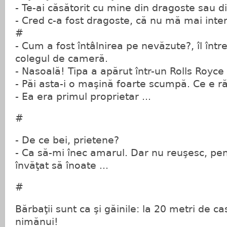
- Te-ai căsătorit cu mine din dragoste sau d
- Cred c-a fost dragoste, că nu mă mai inte
#
- Cum a fost întâlnirea pe nevăzute?, îl înt
colegul de cameră.
- Nasoală! Tipa a apărut într-un Rolls Royce
- Păi asta-i o maşină foarte scumpă. Ce e ră
- Ea era primul proprietar ...
#
- De ce bei, prietene?
- Ca să-mi înec amarul. Dar nu reuşesc, pen
învăţat să înoate ...
#
Bărbaţii sunt ca şi găinile: la 20 metri de c
nimănui!