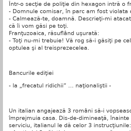
Într-o secţie de poliţie din hexagon intră o 
- Domnule comisar, în parc am fost violata
- Calmează-te, doamnă. Descrieţi-mi atacato
că îi vom găsi pe toţi.
Franţuzoaica, răsuflând uşurată:
- Toţi nu-mi trebuie! Vă rog să-i găsiţi pe cel
optulea şi al treisprezecelea.
Bancurile ediţiei
- la „frecatul ridichii” … naţionaliştii -
Un italian angajează 3 români să-i vopseas
împrejmuia casa. Dis-de-dimineaţă, înainte 
serviciu, italianul le dă celor 3 instrucţiunile