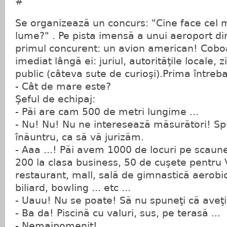
#
Se organizează un concurs: "Cine face cel 
lume?" . Pe pista imensă a unui aeroport d
primul concurent: un avion american! Coboa
imediat lângă ei: juriul, autorităţile locale, zi
public (câteva sute de curioşi).Prima întreb
- Cât de mare este?
Şeful de echipaj:
- Păi are cam 500 de metri lungime ...
- Nu! Nu! Nu ne interesează măsurători! Sp
înăuntru, ca să vă jurizăm.
- Aaa ...! Păi avem 1000 de locuri pe scaun
200 la clasa business, 50 de cuşete pentru V
restaurant, mall, sală de gimnastică aerobi
biliard, bowling ... etc ...
- Uauu! Nu se poate! Să nu spuneţi că aveţi
- Ba da! Piscină cu valuri, sus, pe terasă ...
- Nemaipomenit!