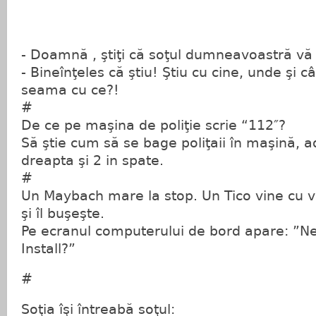
- Doamnă , ştiţi că soţul dumneavoastră vă
- Bineînţeles că ştiu! Ştiu cu cine, unde şi 
seama cu ce?!
#
De ce pe maşina de poliţie scrie “112″?
Să ştie cum să se bage poliţaii în maşină, ad
dreapta şi 2 in spate.
#
Un Maybach mare la stop. Un Tico vine cu vi
şi îl buşeşte.
Pe ecranul computerului de bord apare: ”
Install?”
#
Soţia îşi întreabă soţul: