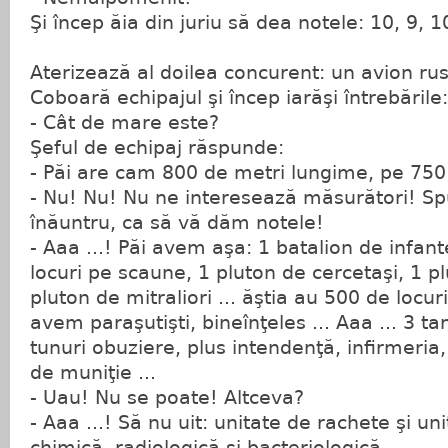
Şi încep ăia din juriu să dea notele: 10, 9, 1
Aterizează al doilea concurent: un avion r
Coboară echipajul şi încep iarăşi întrebările
- Cât de mare este?
Şeful de echipaj răspunde:
- Păi are cam 800 de metri lungime, pe 750
- Nu! Nu! Nu ne interesează măsurători! Sp
înăuntru, ca să vă dăm notele!
- Aaa ...! Păi avem aşa: 1 batalion de infan
locuri pe scaune, 1 pluton de cercetaşi, 1 pl
pluton de mitraliori ... ăştia au 500 de locur
avem paraşutişti, bineînţeles ... Aaa ... 3 ta
tunuri obuziere, plus intendenţă, infirmeria,
de muniţie ...
- Uau! Nu se poate! Altceva?
- Aaa ...! Să nu uit: unitate de rachete şi un
chimică, radiologică şi bacteriologică.