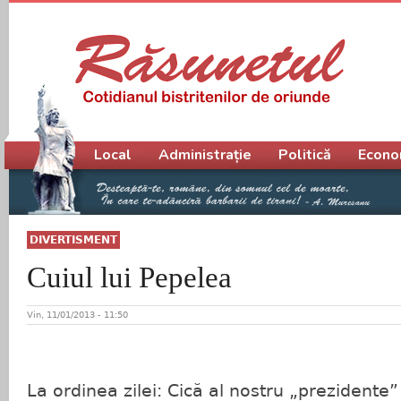
Meniu principal
Local
Administrație
Politică
Econo
DIVERTISMENT
Cuiul lui Pepelea
Vin, 11/01/2013 - 11:50
La ordinea zilei: Cică al nostru „prezidente”