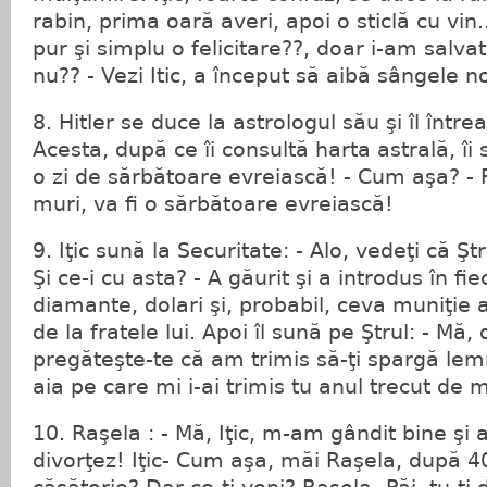
rabin, prima oară averi, apoi o sticlă cu vin
pur şi simplu o felicitare??, doar i-am salvat
nu?? - Vezi Itic, a început să aibă sângele n
8. Hitler se duce la astrologul său şi îl într
Acesta, după ce îi consultă harta astrală, îi 
o zi de sărbătoare evreiască! - Cum aşa? - Pă
muri, va fi o sărbătoare evreiască!
9. Iţic sună la Securitate: - Alo, vedeţi că Şt
Şi ce-i cu asta? - A găurit şi a introdus în fie
diamante, dolari şi, probabil, ceva muniţie
de la fratele lui. Apoi îl sună pe Ştrul: - Mă,
pregăteşte-te că am trimis să-ţi spargă lemn
aia pe care mi i-ai trimis tu anul trecut de 
10. Raşela : - Mă, Iţic, m-am gândit bine şi
divorţez! Iţic- Cum aşa, măi Raşela, după 4