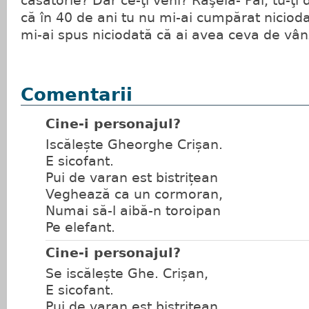
căsătorie? Dar ce-ţi veni? Raşela- Păi, tu-ţi 
că în 40 de ani tu nu mi-ai cumpărat niciodat
mi-ai spus niciodată că ai avea ceva de vâ
Comentarii
Cine-i personajul?
Iscălește Gheorghe Crișan.
E sicofant.
Pui de varan est bistrițean
Veghează ca un cormoran,
Numai să-l aibă-n toroipan
Pe elefant.
Cine-i personajul?
Se iscălește Ghe. Crișan,
E sicofant.
Pui de varan est bistrițean