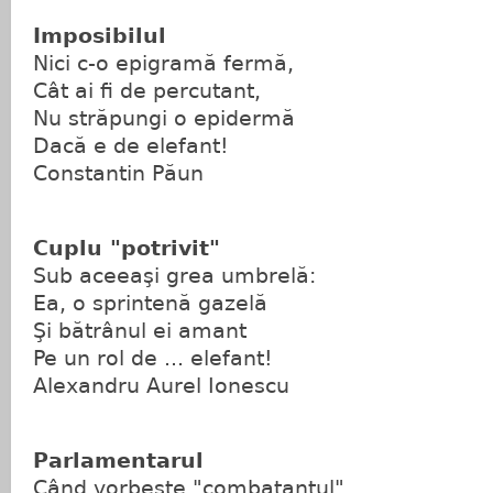
Imposibilul
Nici c-o epigramă fermă,
Cât ai fi de percutant,
Nu străpungi o epidermă
Dacă e de elefant!
Constantin Păun
Cuplu "potrivit"
Sub aceeaşi grea umbrelă:
Ea, o sprintenă gazelă
Şi bătrânul ei amant
Pe un rol de ... elefant!
Alexandru Aurel Ionescu
Parlamentarul
Când vorbeşte "combatantul"