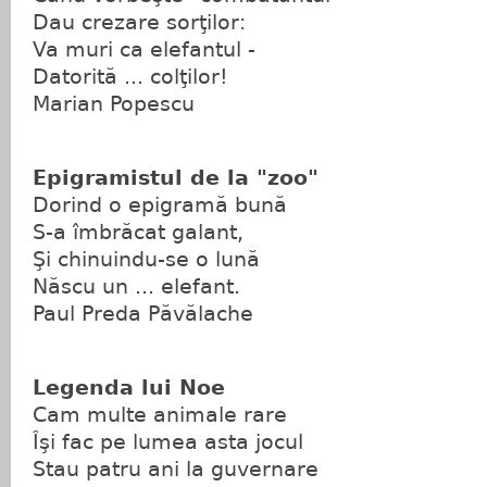
Dau crezare sorţilor:
Va muri ca elefantul -
Datorită ... colţilor!
Marian Popescu
Epigramistul de la "zoo"
Dorind o epigramă bună
S-a îmbrăcat galant,
Şi chinuindu-se o lună
Născu un ... elefant.
Paul Preda Păvălache
Legenda lui Noe
Cam multe animale rare
Îşi fac pe lumea asta jocul
Stau patru ani la guvernare