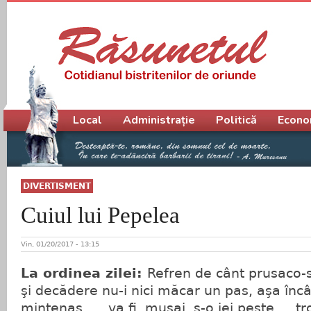
Meniu principal
Local
Administrație
Politică
Econo
DIVERTISMENT
Cuiul lui Pepelea
Vin, 01/20/2017 - 13:15
La ordinea zilei:
Refren de cânt prusaco-s
şi decădere nu-i nici măcar un pas, aşa încâ
mintenaş …, va fi, musai, s-o iei peste … tr