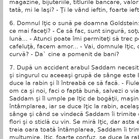
magazine, bijuteriile, titlurile bancare, valori
tată, mi le laşi? - Ţi le vând ieftin, foarte ie
6. Domnul Iţic o sună pe doamna Goldstein:
ce mai faceţi? - Ce să fac, sunt singură, soţ
lună... - Atunci poate îmi permiteţi să trec 
cafeluţă, facem amor... - Vai, domnule Iţic, 
curvă? - Da` cine a pomenit de bani?
7. După un accident arabul Saddam necesit
şi singurul cu aceeaşi grupă de sânge este Iţi
duce la rabin şi îl întreabă ce să facă. - Fiule
om ca şi noi, faci o faptă bună, salvezi o viaţ
Saddam şi îl umple pe Iţic de bogăţii, maşin
întâmplarea, iar se duce Iţic la rabin, acelaş
sânge şi când se vindecă Saddam îi trimite
flori şi o sticlă cu vin. Se miră Iţic, dar ast
treia oara toată întâmplarea, Saddam îi trim
mulţumire. Iţic, foarte confuz, se duce la rab