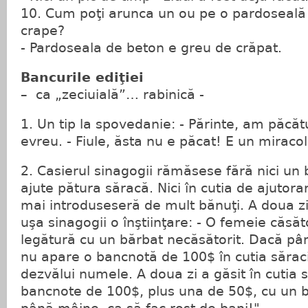
10. Cum poţi arunca un ou pe o pardoseală 
crape?
- Pardoseala de beton e greu de crăpat.
Bancurile ediţiei
– ca „zeciuială”… rabinică -
1. Un tip la spovedanie: - Părinte, am păcăt
evreu. - Fiule, ăsta nu e păcat! E un miraco
2. Casierul sinagogii rămăsese fără nici un
ajute pătura săracă. Nici în cutia de ajutora
mai introduseseră de mult bănuţi. A doua z
uşa sinagogii o înştiinţare: - O femeie căsăto
legătură cu un bărbat necăsătorit. Dacă p
nu apare o bancnotă de 100$ în cutia săracilo
dezvălui numele. A doua zi a găsit în cutia 
bancnote de 100$, plus una de 50$, cu un b