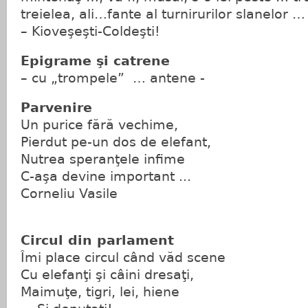
treielea, ali…fante al turnirurilor slanelor
– Kioveşeşti-Coldeşti!
Epigrame şi catrene
– cu „trompele” … antene -
Parvenire
Un purice fără vechime,
Pierdut pe-un dos de elefant,
Nutrea speranţele infime
C-aşa devine important ...
Corneliu Vasile
Circul din parlament
Îmi place circul când văd scene
Cu elefanţi şi câini dresaţi,
Maimuţe, tigri, lei, hiene