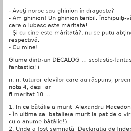
- Aveţi noroc sau ghinion în dragoste?
- Am ghinion! Un ghinion teribil. Închipuiţi-
care o iubesc este măritată!
- Şi cu cine este măritată?, nu se putu abţ
respectivă.
- Cu mine!
Glume dintr-un DECALOG … scolastic-fanta
fantastic(!)
n. n. tuturor elevilor care au răspuns, precm
nota 4, deşi ar
fi meritat 10 ...
1. În ce bătălie a murit Alexandru Macedon
- În ultima sa bătălie(a murit la pat de o vir
cu o anume bătălie!)
2. Unde a fost semnată Declaraţia de Ind