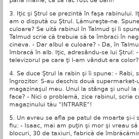
până mâine, ca să fac rost de bani!"
3. Iţic şi Ştrul se prezintă în faşa rabinului. I
am o dispută cu Ştrul. Lămureşte-ne. Spun
culoare? Se uită rabinul în Talmud şi îi spune
Talmud scrie că trebuie să te îmbraci în n
cineva. - Dar albul e culoare? - Da, în Talm
îmbracă în alb. Iţic, adresându-se lui Ştrul: 
televizorul pe care ţi l-am vândut era colo
4. Se duce Ştrul la rabin şi îi spune: - Rabi, 
îngrozitor. S-au deschis două supermarket-u
magazinaşul meu. Unul la stânga şi unul la
face? - Nici o problemă, zice rabinul, scrie 
magazinului tău "INTRARE"!
5. Un evreu se afla pe patul de moarte şi-i 
fiu: - Isaac, mai am puţin şi mor şi vreau să ş
blocuri, 30 de taxiuri, fabrică de îmbrăcămi