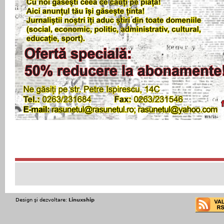
Design şi dezvoltare:
Linuxship