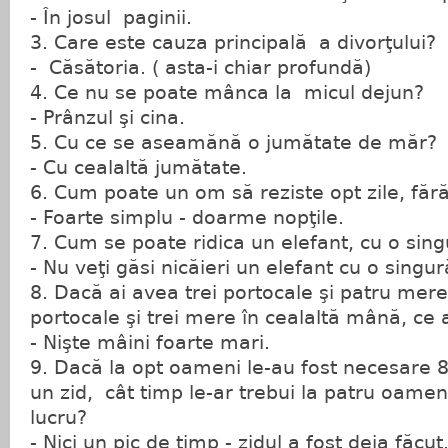
- În josul paginii.
3. Care este cauza principală a divorţului?
- Căsătoria. ( asta-i chiar profundă)
4. Ce nu se poate mânca la micul dejun?
- Prânzul şi cina.
5. Cu ce se aseamănă o jumătate de măr?
- Cu cealaltă jumătate.
6. Cum poate un om să reziste opt zile, fă
- Foarte simplu - doarme nopţile.
7. Cum se poate ridica un elefant, cu o si
- Nu veţi găsi nicăieri un elefant cu o sing
8. Dacă ai avea trei portocale şi patru mere
portocale şi trei mere în cealaltă mână, ce
- Nişte mâini foarte mari.
9. Dacă la opt oameni le-au fost necesare 
un zid, cât timp le-ar trebui la patru oamen
lucru?
- Nici un pic de timp - zidul a fost deja făcut