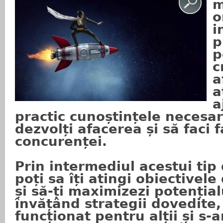
m
o
i
p
p
c
a
a
a
practic cunoștințele necesare
dezvolți afacerea și să faci 
concurenței.
Prin intermediul acestui tip
poți sa îți atingi obiectivel
și să-ți maximizezi potențial
învățând strategii dovedite,
funcționat pentru alții și s-ar