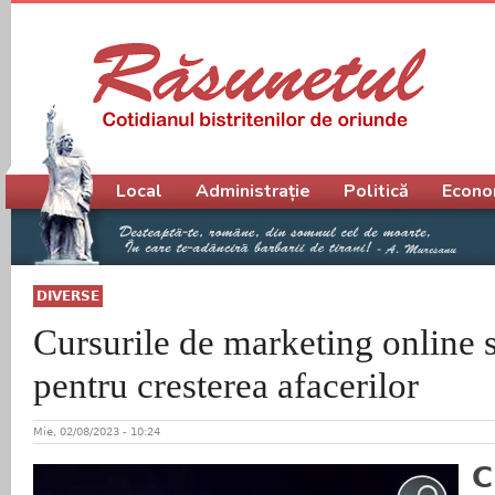
Meniu principal
Local
Administrație
Politică
Econo
DIVERSE
Cursurile de marketing online s
pentru cresterea afacerilor
Mie, 02/08/2023 - 10:24
C