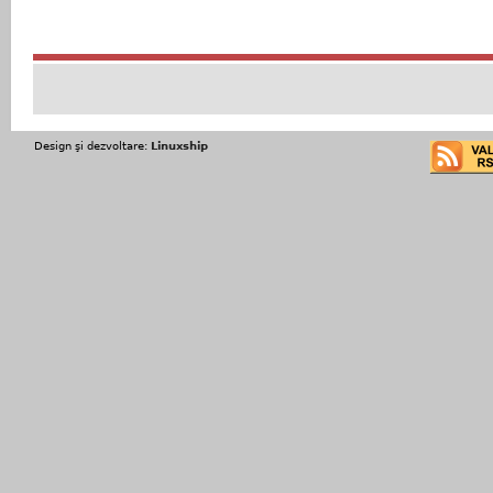
Design şi dezvoltare:
Linuxship