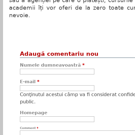
sau a agenției pe care o plătești, cursurile
academii îți vor oferi de la zero toate cu
nevoie.
Adaugă comentariu nou
Numele dumneavoastră
*
E-mail
*
Conţinutul acestui câmp va fi considerat confiden
public.
Homepage
Comment
*