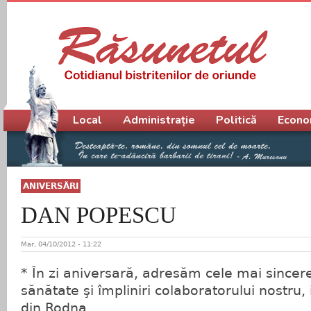
Meniu principal
Local
Administrație
Politică
Econo
ANIVERSĂRI
DAN POPESCU
Mar, 04/10/2012 - 11:22
* În zi aniversară, adresăm cele mai sincer
sănătate şi împliniri colaboratorului nostr
din Rodna.