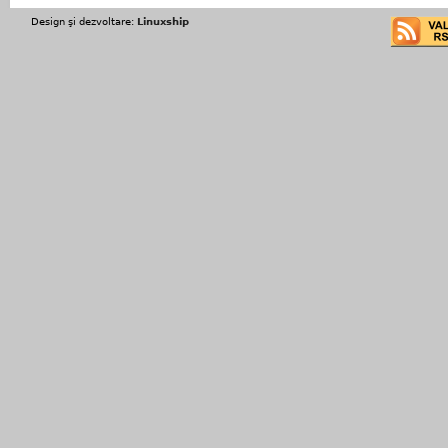
Design şi dezvoltare:
Linuxship