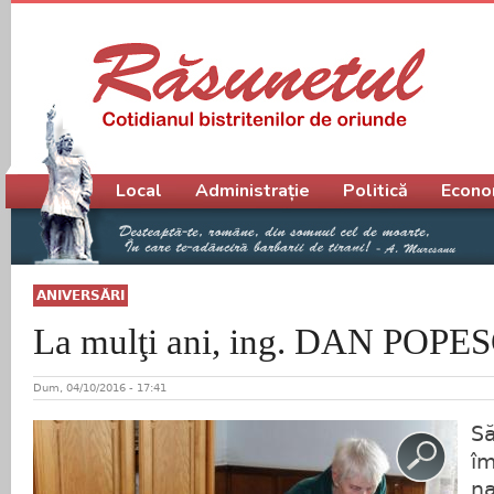
Meniu principal
Local
Administrație
Politică
Econo
ANIVERSĂRI
La mulţi ani, ing. DAN POPE
Dum, 04/10/2016 - 17:41
Să
îm
na