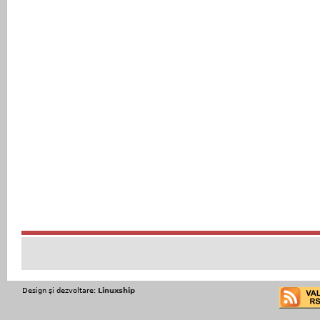
Design şi dezvoltare:
Linuxship