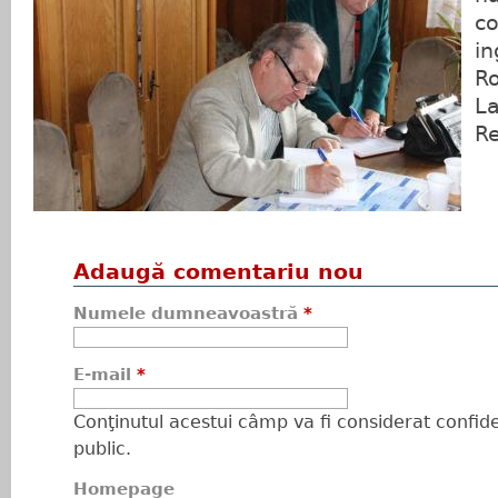
co
in
R
La
Re
Adaugă comentariu nou
Numele dumneavoastră
*
E-mail
*
Conţinutul acestui câmp va fi considerat confiden
public.
Homepage